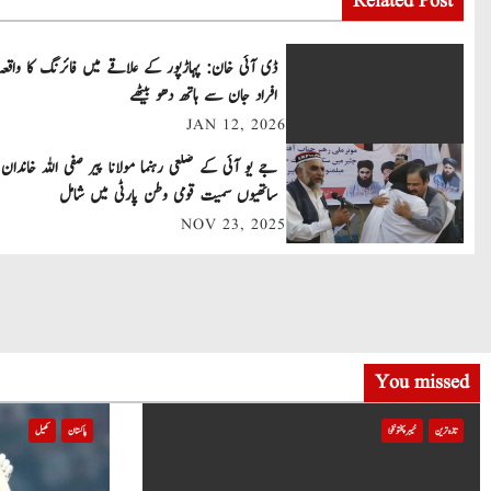
Related Post
s
t
ڈی آئی خان: پہاڑپور کے علاقے میں فائرنگ کا واقعہ
افراد جان سے ہاتھ دھو بیٹھے
n
JAN 12, 2026
a
جے یو آئی کے ضلعی رہنما مولانا پیر صفی اللہ خاندان 
v
ساتھیوں سمیت قومی وطن پارٹی میں شامل
NOV 23, 2025
i
g
a
t
You missed
i
تازہ ترین
خیبر پختونخوا
پاکستان
کھیل
o