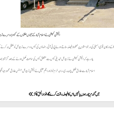
الیکشن کمیشن نے اسلام آباد کے تینوں حلقوں کے کیسز دوسرے ٹربیو
یاد رہے کہ الیکشن کمیشن نے ٹربیونل تبدیلی کیس سے متعلق کیس کی سماعت مکمل ہونے کے بعد گزشتہ جمعہ کو
اسلام آباد سے طارق فضل چوہدری ، راجہ خرم نواز اور انجم عقیل نے الیکشن ٹربیونل جسٹس طارق محمود جہانگیری 
میں گندم چور ہوں یا نہیں اس کا فیصلہ وقت کرے گا، انوار الحق کاکڑ