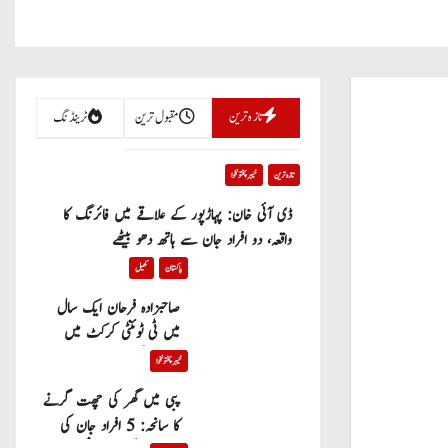
تازہ ترین
مقبول ترین
ٹرینڈنگ
تازہ ترین
خیبر پختونخوا
ڈی آئی خان: پہاڑپور کے علاقے میں فائرنگ کا
واقعہ، دو افراد جان سے ہاتھ دھو بیٹھے
پاکستان
کھیل
صاحبزادہ فرحان ایک سال
میں ٹی ٹوئنٹی کرکٹ میں
100 چھکے لگانے والے پہلے
خیبر پختونخوا
پاکستانی بیٹر بن گئے
پبی میں گھر کی چھت گرنے
کا سانحہ: 5 افراد جان کی