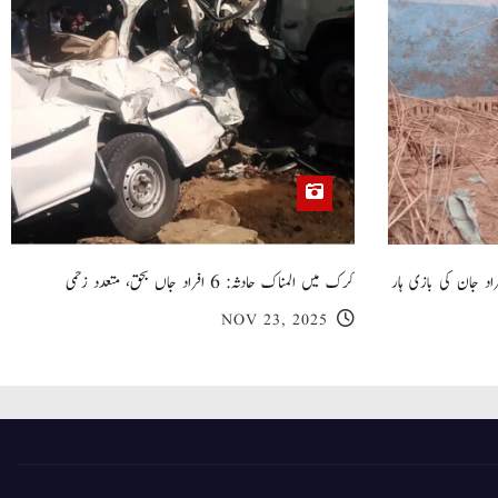
 گھر کی چھت گرنے کا سانحہ: 5 افراد جان کی بازی ہار
کرک میں المناک حادثہ: 6 افراد جاں بحق، متعدد زخمی
NOV 23, 2025