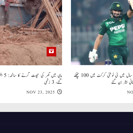
صاحبزادہ فرحان ایک سال میں ٹی ٹوئنٹی کرکٹ میں 100 چھکے
پبی میں
انی بیٹر بن گئے
گئے، 3 زخمی
NOV 23, 2025
NO