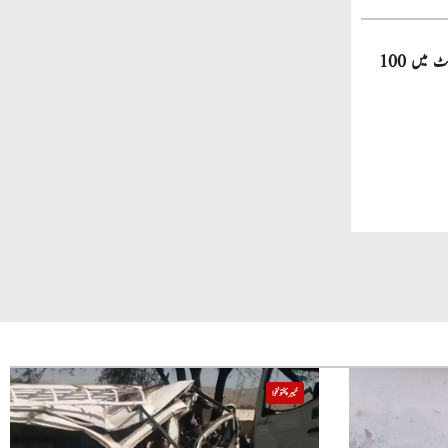
صاحبزادہ فرحان ایک سال میں ٹی ٹوئنٹی کرکٹ میں 100
خیبر پختونخوا