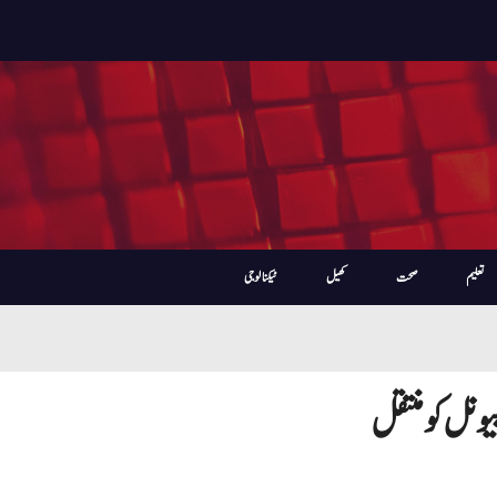
تعلیم
صحت
کھیل
ٹیکنالوجی
نل کو منتقل