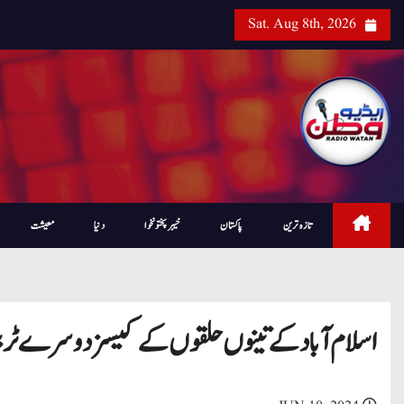
Sat. Aug 8th, 2026
تازہ ترین
پاکستان
خیبرپختونخوا
دنیا
معیشت
اسلام آباد کے تینوں حلقوں کے کیسز دوسرے ٹربیو