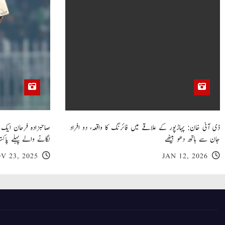
n
ڈی آئی خان: پہاڑپور کے علاقے میں فائرنگ کا واقعہ، دو افراد
جان سے ہاتھ دھو بیٹھے
لگانے والے پہلے پاکست
V 23, 2025
JAN 12, 2026