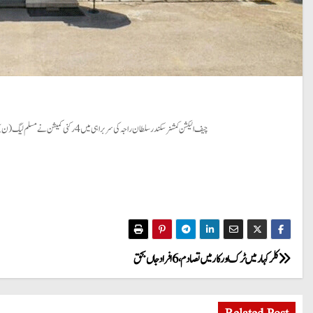
چیف الیکشن کمشنر سکندر سلطان راجہ کی سربراہی میں 4 رکنی کمیشن نے مسلم لیگ (ن) کے ارکان قومی اسمبلی کی درخواستوں پر محفوظ فیصلہ سناتے ہوئے پی ٹی آئی رہنماؤں کی کیس دوسرے ٹربیونل کو منتقل نہ کرنے کی استدعا مسترد کر دی۔
P
کلرکہار میں ٹرک اور کار میں تصادم، 6 افراد جاں بحق
o