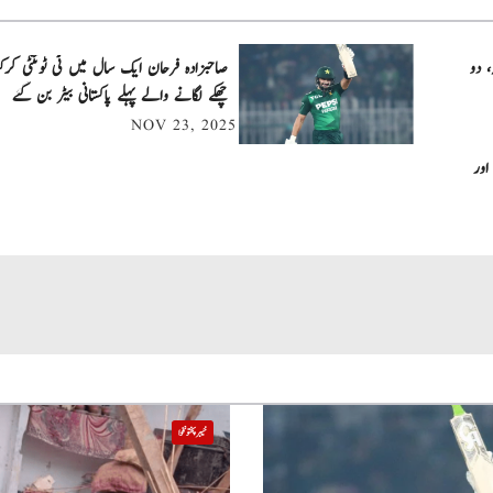
، دو
چھکے لگانے والے پہلے پاکستانی بیٹر بن گئے
NOV 23, 2025
اور
خیبر پختونخوا