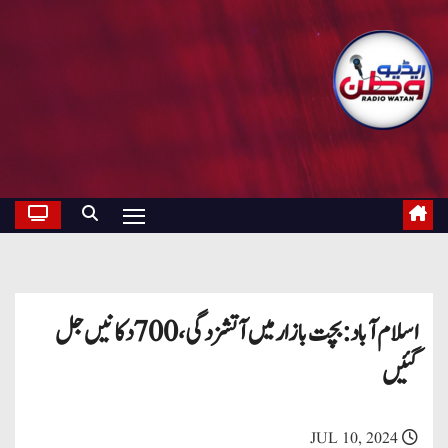
اسلام آباد: بچت بازار میں آتشزدگی، 700 دکانیں جل
گئیں
JUL 10, 2024