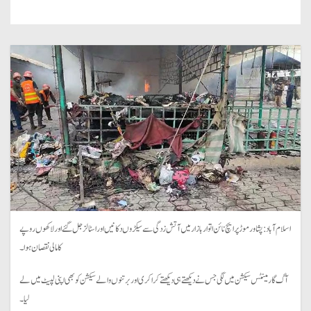
اسلام آباد: پشاور موڑ پر ایچ نائن اتوار بازار میں آتش زدگی سے سیکڑوں دکانیں اور اسٹالز جل گئے اور لاکھوں روپے
کا مالی نقصان ہوا۔
آگ گارمینٹس سیکشن میں لگی جس نے دیکھتے ہی دیکھتے کراکری اور برتنوں والے سیکشن کو بھی اپنی لپیٹ میں لے
لیا۔