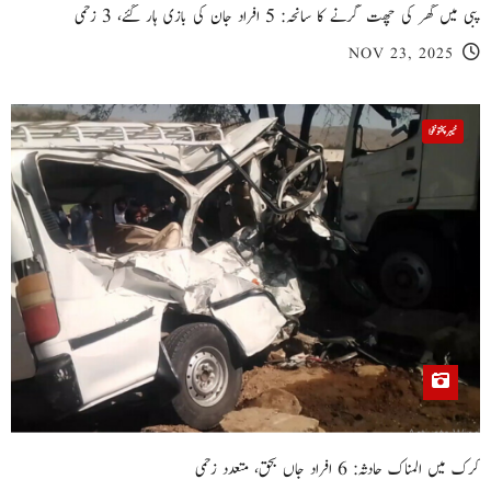
پبی میں گھر کی چھت گرنے کا سانحہ: 5 افراد جان کی بازی ہار گئے، 3 زخمی
NOV 23, 2025
خیبر پختونخوا
کرک میں المناک حادثہ: 6 افراد جاں بحق، متعدد زخمی