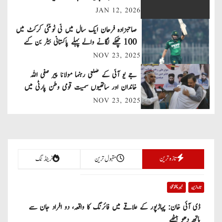
n
JAN 12, 2026
a
صاحبزادہ فرحان ایک سال میں ٹی ٹوئنٹی کرکٹ میں
v
100 چھکے لگانے والے پہلے پاکستانی بیٹر بن گئے
NOV 23, 2025
i
جے یو آئی کے ضلعی رہنما مولانا پیر صفی اللہ
g
خاندان اور ساتھیوں سمیت قومی وطن پارٹی میں
a
شامل
NOV 23, 2025
t
i
تازہ ترین
مقبول ترین
ٹرینڈنگ
o
n
تازہ ترین
خیبر پختونخوا
ڈی آئی خان: پہاڑپور کے علاقے میں فائرنگ کا واقعہ، دو افراد جان سے
ہاتھ دھو بیٹھے