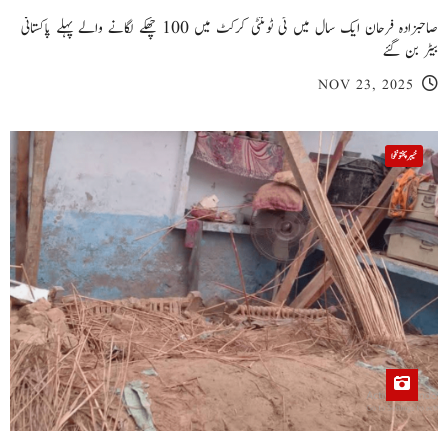
صاحبزادہ فرحان ایک سال میں ٹی ٹوئنٹی کرکٹ میں 100 چھکے لگانے والے پہلے پاکستانی
بیٹر بن گئے
NOV 23, 2025
خیبر پختونخوا