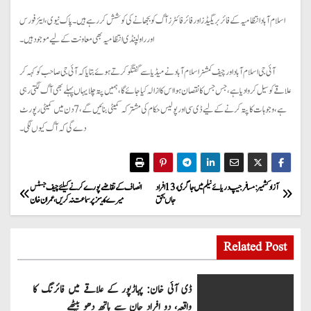
اسلام آباد انتظامیہ کے فائر بریگیڈز اور فائر فائٹرز آگ کو بجھانے کی کوشش کررہے ہیں۔ پاک نیوی، ایئر فورس
اور راولپنڈی انتظامیہ بھی معاونت کے لیے موجود ہیں۔
آئی جی اسلام آباد اور چیف کمشنر اسلام آباد نے میڈیا سے گفتگو کرتے ہوئے بتایا کہ آئی جی صاحب کو کہہ کر
علاقے کو سیل کروا دیا ہے، جس جس کا نقصان ہوا اس کا ازالہ کیا جائے گا، ہمیں پتہ چلا یہاں پہلے بھی آگ لگتی رہی
ہے، وجوہات کا پتہ کرنے کے لیے ڈی سی اور پولیس حکام کی مشترکہ کمیٹی بنائیں گے، 7 دن میں کمیٹی رپورٹ
دے گی کہ آگ کیوں لگی۔
P
آزاد کشمیر: مسافر جیپ دریائے نیلم میں جاگری، 13 افراد
انصاف کے تقاضے پورے کرنے کیلئے چیف جسٹس
جاں بحق
میرے کیسز پر سماعت نہ کریں ، عمران خان
o
s
Related Post
t
ڈی آئی خان: پہاڑپور کے علاقے میں فائرنگ کا
واقعہ، دو افراد جان سے ہاتھ دھو بیٹھے