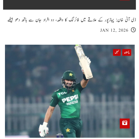
ڈی آئی خان: پہاڑپور کے علاقے میں فائرنگ کا واقعہ، دو افراد جان سے ہاتھ دھو بیٹھے
JAN 12, 2026
پاکستان
کھیل