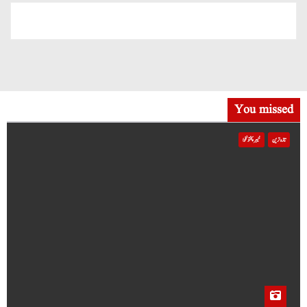
You missed
تازہ ترین
خیبر پختونخوا