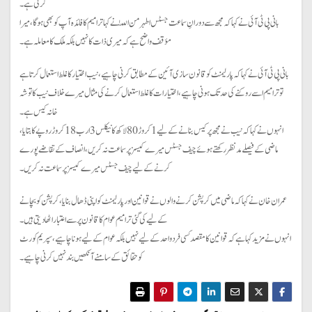
کرتی ہے۔
بانی پی ٹی آئی نے کہا کہ مجھ سے دورانِ سماعت جسٹس اطہر من اللّٰہ نے کہا ترامیم کا فائدہ آپ کو بھی ہو گا، میرا
مؤقف واضح ہے کہ میری ذات کا نہیں بلکہ ملک کا معاملہ ہے۔
بانی پی ٹی آئی نے کہا کہ پارلیمنٹ کو قانون سازی آئین کے مطابق کرنی چاہیے، نیب اختیار کا غلط استعمال کرتا ہے
تو ترامیم اسے روکنے کی حد تک ہونی چاہیے، اختیارات کا غلط استعمال کرنے کی مثال میرے خلاف نیب کا توشہ
خانہ کیس ہے۔
انہوں نے کہا کہ نیب نے مجھ پر کیس بنانے کے لیے 1 کروڑ 80 لاکھ کا نیکلس 3 ارب 18 کروڑ روپے کا بتایا،
ماضی کے فیصلے مدنظر رکھتے ہوئے چیف جسٹس میرے کیسز پر سماعت نہ کریں ، انصاف کے تقاضے پورے
کرنے کے لیے چیف جسٹس میرے کیسز پر سماعت نہ کریں۔
عمران خان نے کہا کہ ماضی میں کرپشن کرنے والوں نے قوانین اور پارلیمنٹ کو اپنی ڈھال بنایا، کرپشن کو بچانے
کے لیے کی گئی ترامیم عوام کا قانون پر سے اعتبار اٹھا دیتی ہیں۔
انہوں نے مزید کہا ہے کہ قوانین کا مقصد کسی فرد واحد کے لیے نہیں بلکہ عوام کے لیے ہونا چاہیے، سپریم کورٹ
کو حقائق کے سامنے آنکھیں بند نہیں کرنی چاہیے۔