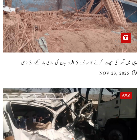
پبی میں گھر کی چھت گرنے کا سانحہ: 5 افراد جان کی بازی ہار گئے، 3 زخمی
NOV 23, 2025
خیبر پختونخوا