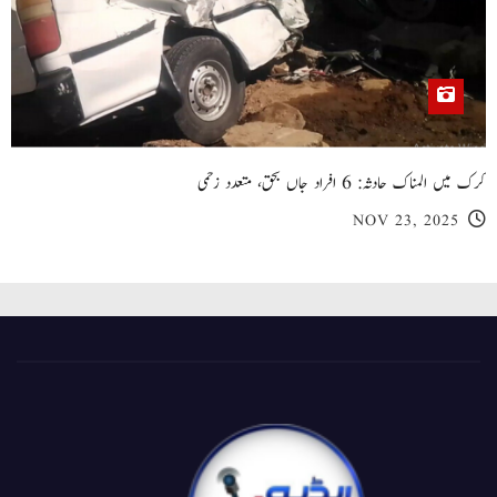
کرک میں المناک حادثہ: 6 افراد جاں بحق، متعدد زخمی
NOV 23, 2025