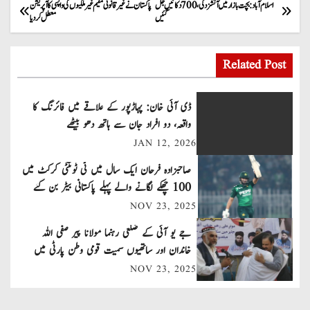
P
اسلام آباد: بچت بازار میں آتشزدگی، 700 دکانیں جل
پاکستان نے غیر قانونی مقیم غیر ملکیوں کی واپسی کا آپریشن
گئیں
معطل کر دیا
o
s
Related Post
t
ڈی آئی خان: پہاڑپور کے علاقے میں فائرنگ کا
n
واقعہ، دو افراد جان سے ہاتھ دھو بیٹھے
JAN 12, 2026
a
صاحبزادہ فرحان ایک سال میں ٹی ٹوئنٹی کرکٹ میں
v
100 چھکے لگانے والے پہلے پاکستانی بیٹر بن گئے
NOV 23, 2025
i
جے یو آئی کے ضلعی رہنما مولانا پیر صفی اللہ
g
خاندان اور ساتھیوں سمیت قومی وطن پارٹی میں
a
شامل
NOV 23, 2025
t