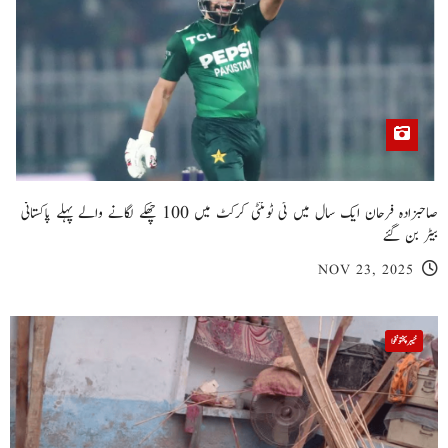
صاحبزادہ فرحان ایک سال میں ٹی ٹوئنٹی کرکٹ میں 100 چھکے لگانے والے پہلے پاکستانی
بیٹر بن گئے
NOV 23, 2025
خیبر پختونخوا