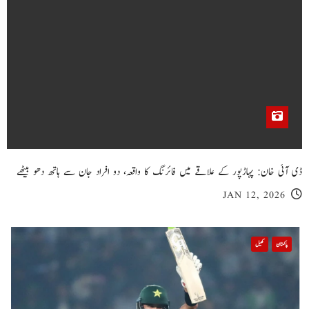
ڈی آئی خان: پہاڑپور کے علاقے میں فائرنگ کا واقعہ، دو افراد جان سے ہاتھ دھو بیٹھے
JAN 12, 2026
پاکستان
کھیل