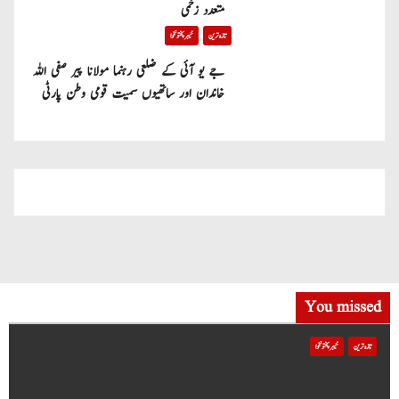
متعدد زخمی
تازہ ترین
خیبر پختونخوا
جے یو آئی کے ضلعی رہنما مولانا پیر صفی اللہ
خاندان اور ساتھیوں سمیت قومی وطن پارٹی
میں شامل
You missed
تازہ ترین
خیبر پختونخوا