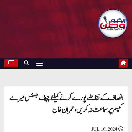
انصاف کے تقاضے پورے کرنے کیلئے چیف جسٹس میرے
کیسز پر سماعت نہ کریں ، عمران خان
JUL 10, 2024