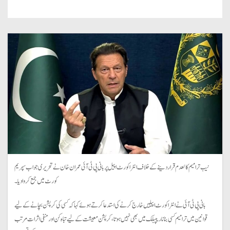
نیب ترامیم کالعدم قرار دینے کے خلاف انٹرا کورٹ اپیل پر بانی پی ٹی آئی عمران خان نے تحریری جواب سپریم
کورٹ میں جمع کروا دیا۔
بانی پی ٹی آئی نے انٹرا کورٹ اپیلیں خارج کرنے کی استدعا کرتے ہوئے کہا کہ کسی کی کرپشن بچانے کے لیے
قوانین میں ترامیم کسی بنانا ریپبلک میں بھی نہیں ہوتا، کرپشن معیشت کے لیے تباہ کن اور منفی اثرات مرتب