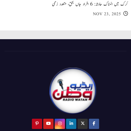
کرک میں المناک حادثہ: 6 افراد جاں بحق، متعدد زخمی
NOV 23, 2025