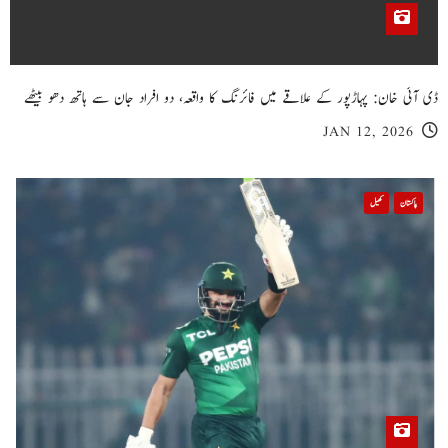
ڈی آئی خان: پہاڑپور کے علاقے میں فائرنگ کا واقعہ، دو افراد جان سے ہاتھ دھو بیٹھے
JAN 12, 2026
پاکستان
کھیل