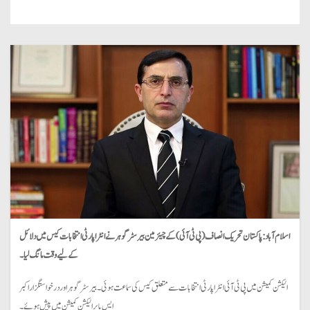
اسلام آباد: پاکستان تحریک انصاف (پی ٹی آئی) کے چیئرمین بیرسٹر گوہر نے انٹرا پارٹی انتخابات کیس میں دلائل
کے لیے وقت مانگ لیا۔
الیکشن کمیشن میں پی ٹی آئی انٹرا پارٹی انتخابات سے متعلق کیس کی سماعت ہوئی۔ بیرسٹر گوہر اور درخواستگزار اکبر
ایس بابر الیکشن کمیشن میں پیش ہوئے۔