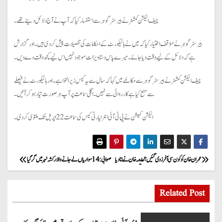
چیف الیکشن کمشنر نے بیرسٹر گوہر سے استفسار کیا کہ آپ نے آج دلائل دینے تھے۔
بیرسٹر گوہر نے مؤقف اختیار کیا کہ میں نے ہائیکورٹ کے احکامات کی تفصیلات پیش کر دی ہیں۔ اور گزارش
ہے کہ دلائل کے لیے وقت دیا جائے۔ میرے پاس دستاویزات موجود نہیں اس لیے کچھ وقت دے دیں۔
چیف الیکشن کمشنر نے بیرسٹر گوہر سے مکالمے میں کہا کہ سال سے یہ کیس زیر التوا ہے۔ اور ہائیکورٹ نے فیصلے
سے منع کیا ہے کارروائی سے نہیں۔ اگلی سماعت پر آپ ہر صورت تیار ہو کر آئیں۔
الیکشن کمیشن نے پی ٹی آئی انٹرا پارٹی کیس کی سماعت 22 اپریل تک ملتوی کر دی۔
P
عمران خان کو کون سی آفرز دی گئیں؟ علیمہ خان نے بتادیا
صوابی: 14 سواریاں لے جانے والا رکشہ نہر میں گرگیا
o
Related Post
s