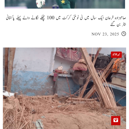
صاحبزادہ فرحان ایک سال میں ٹی ٹوئنٹی کرکٹ میں 100 چھکے لگانے والے پہلے پاکستانی
بیٹر بن گئے
NOV 23, 2025
خیبر پختونخوا