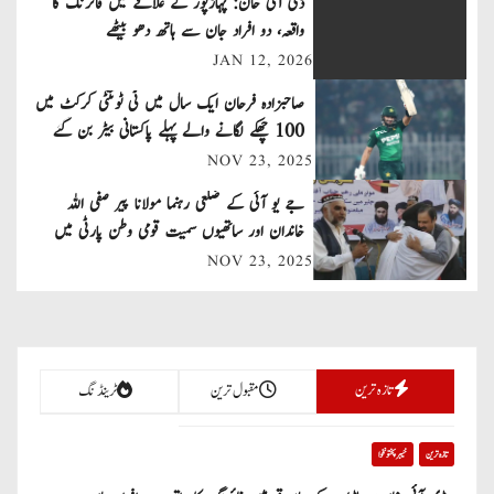
t
ڈی آئی خان: پہاڑپور کے علاقے میں فائرنگ کا
واقعہ، دو افراد جان سے ہاتھ دھو بیٹھے
n
JAN 12, 2026
a
صاحبزادہ فرحان ایک سال میں ٹی ٹوئنٹی کرکٹ میں
100 چھکے لگانے والے پہلے پاکستانی بیٹر بن گئے
v
NOV 23, 2025
i
جے یو آئی کے ضلعی رہنما مولانا پیر صفی اللہ
خاندان اور ساتھیوں سمیت قومی وطن پارٹی میں
g
شامل
NOV 23, 2025
a
t
i
تازہ ترین
مقبول ترین
ٹرینڈنگ
o
تازہ ترین
خیبر پختونخوا
n