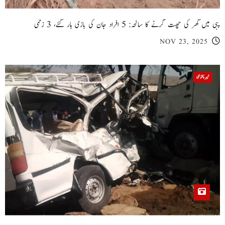
پبی میں گھر کی چھت گرنے کا سانحہ: 5 افراد جان کی بازی ہار گئے، 3 زخمی
NOV 23, 2025
خیبر پختونخوا