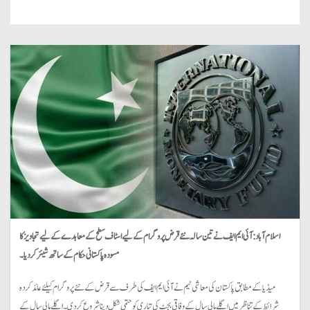
اسلام آباد:
آئی ایم ایف نے تین سالہ نئے قرض پروگرام کے لیے اسٹاف سطح کے معاہدے کے لیے تجاویز کا
مسودہ پاکستانی حکام کے ساتھ شیئر کردیا۔
میڈیا کے مطابق پاکستان کی معاشی ٹیم نے آئی ایم ایف کی طرف سے قرض کے نئے پروگرام کیلئے عائد کردہ
شرائط کے تناظر میں اگلے مالی سال کے وفاقی بجٹ کی تیاری کو حتمی شکل دینا شروع کردی۔ اگلے مالی سال کے