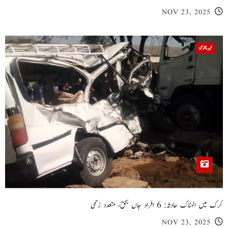
NOV 23, 2025
خیبر پختونخوا
کرک میں المناک حادثہ: 6 افراد جاں بحق، متعدد زخمی
NOV 23, 2025