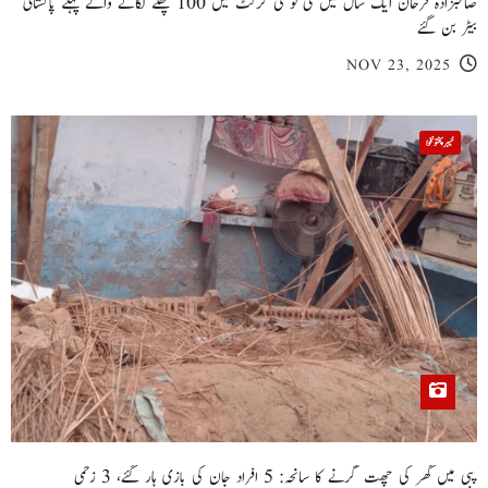
صاحبزادہ فرحان ایک سال میں ٹی ٹوئنٹی کرکٹ میں 100 چھکے لگانے والے پہلے پاکستانی
بیٹر بن گئے
NOV 23, 2025
خیبر پختونخوا
پبی میں گھر کی چھت گرنے کا سانحہ: 5 افراد جان کی بازی ہار گئے، 3 زخمی