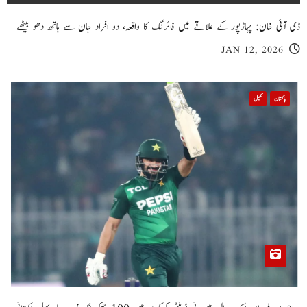
ڈی آئی خان: پہاڑپور کے علاقے میں فائرنگ کا واقعہ، دو افراد جان سے ہاتھ دھو بیٹھے
JAN 12, 2026
پاکستان
کھیل