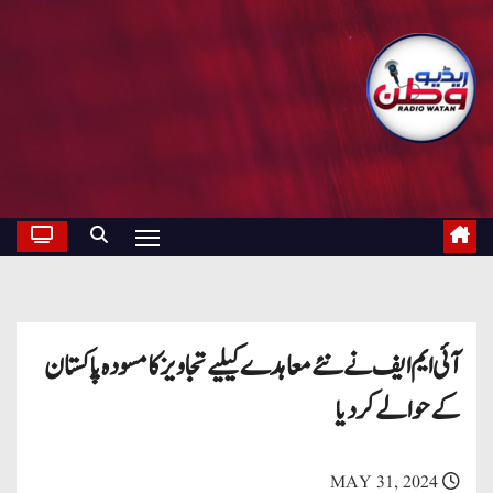
آئی ایم ایف نے نئے معاہدے کیلیے تجاویز کا مسودہ پاکستان
کے حوالے کردیا
MAY 31, 2024