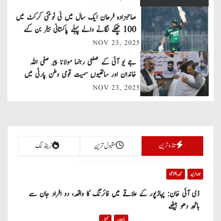
a
صاحبزادہ فرحان ایک سال میں ٹی ٹوئنٹی کرکٹ میں
v
100 چھکے لگانے والے پہلے پاکستانی بیٹر بن گئے
NOV 23, 2025
i
جے یو آئی کے ضلعی رہنما مولانا پیر صفی اللہ
g
خاندان اور ساتھیوں سمیت قومی وطن پارٹی میں
a
شامل
NOV 23, 2025
t
i
تازہ ترین
مقبول ترین
ٹرینڈنگ
o
n
تازہ ترین
خیبر پختونخوا
ڈی آئی خان: پہاڑپور کے علاقے میں فائرنگ کا واقعہ، دو افراد جان سے
ہاتھ دھو بیٹھے
پاکستان
کھیل