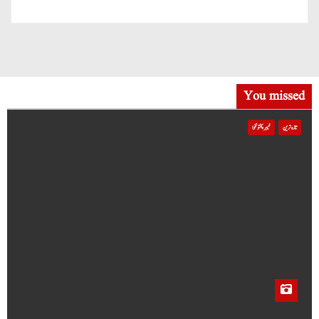
You missed
تازہ ترین
خیبر پختونخوا