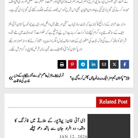
کے تحت بھی ٹیکسوں کی رعایتی شرح کو صرف اور صرف غذائی اشیاء اور صحت و تعلیم سے متعلق ضروری اشیاء تک
محدود کرنے کی تجویز دی گئی ہے اور ان اشیاء پر بھی اس شرح کو دس فیصد کے لگ بھگ رکھنے کی تجویز دی گئی ہے۔
وزارت خزانہ کے ذرائع کا کہنا ہے کہ بجٹ سازی اب حتمی مرحلے میں داخل ہورہی ہے چونکہ پاکستان آئی ایم
ایف کے ساتھ نئے پروگرام کیلئے مذاکرات کررہا ہے اس لیے توقع ہے کہ حکومت آئندہ بجٹ میں طے شدہ
شرائط کو نافذ کرے گی تاکہ بجٹ کی منظوری کے بعد اسٹاف لیول ایگریمنٹ پر دستخط کرنے کا راستہ ہموار ہو سکے
اور پاکستان کو آئی ایم ایف سے تین سالہ قرض کا نیا پروگرام مل سکے۔
P
آرمی چیف جنرل عاصم منیر سے آذربائیجان کے وزیر
’’پاکستان ٹیم اسٹرائیک ریٹ فوبیا میں پھنس کر رہ گئی ہے‘‘
خارجہ کی ملاقات
o
s
Related Post
t
ڈی آئی خان: پہاڑپور کے علاقے میں فائرنگ کا
n
واقعہ، دو افراد جان سے ہاتھ دھو بیٹھے
JAN 12, 2026