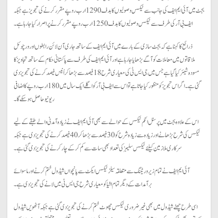
بجٹ میں آئی ایم ایف کی جانب سے ٹیکس وصولیوں کا ہدف 1290 ارب روپے مقرر کرنے کی تجویز ہے جبکہ
ایف بی آر کی طرف سے ٹیکس وصولیوں کا ہدف 1250 ارب روپے مقرر کرنے پر اصرار کیا جارہا ہے۔
ذرائع کا کہنا ہے کہ بجٹ سازی کے بارے میں آئی ایم ایف کے ساتھ جاری آن لائن رابطوں اور ورچوئل
ملاقاتوں میں معاملات کو آگے بڑھایا جارہا ہے اور آئی ایم ایف کی طرف سے پاکستانی حکام کے ساتھ تجاویز کا
مسودہ شیئر کیا گیا ہے جس میں جی ایس ٹی کی معیاری شرح 18 فیصد سے بڑھا کر اُنیس فیصد کرنے کی تجویز دی
گئی ہے۔ اگر اس تجویز کو منظور کیا جاتا ہے تو اس سے ایف بی آر کو اگلے ایک سال میں 180 ارب روپے کا اضافی
ریونیو حاصل ہوسکے گا۔
اس کے علاوہ بجٹ میں پرسنل انکم ٹیکس کے حوالے سے بھی آئی ایم ایف نے زیادہ آمدنی والے طبقے کے لیے
ٹیکس کی شرح بڑھانے اور زیادہ سے زیادہ شرح کو 30 فیصد سے بڑھا کر 40 فیصد کرنے کی تجویز دی ہے جبکہ
سرکاری ملازمین کیلئے ٹیکس سلیبز کی تعداد بھی سات سے کم کرکے چار کرنے کی تجویز دی گئی ہے۔
آئی ایم ایف نے تمام زیرو ریٹنگ سے متعلقہ سیلز ٹیکس ایکٹ سے پانچواں شیڈول ختم کرنے اورما سوائے
برآمدات کے دیگرتمام اشیا کو معیاری شرح جی ایس ٹی میں لانے کی تجویز دی ہے۔
اسی طرح چھٹے شیڈول میں بھی غیر ضروری ٹیکس چھوٹ ختم کرنے کی تجویز دی گئی ہے جبکہ آٹھویں شیڈول