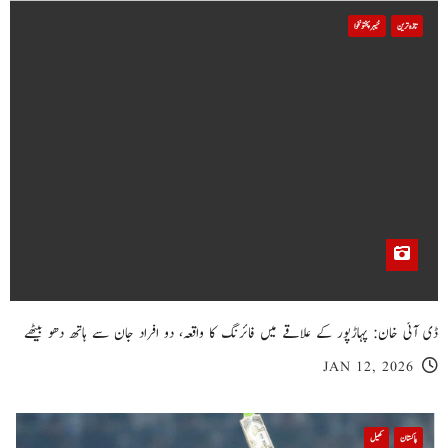
تازہ ترین
خیبر پختونخوا
ڈی آئی خان: پہاڑپور کے علاقے میں فائرنگ کا واقعہ، دو افراد جان سے ہاتھ دھو بیٹھے
JAN 12, 2026
پاکستان
کھیل