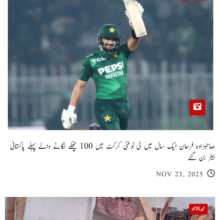
صاحبزادہ فرحان ایک سال میں ٹی ٹوئنٹی کرکٹ میں 100 چھکے لگانے والے پہلے پاکستانی
بیٹر بن گئے
NOV 23, 2025
خیبر پختونخوا