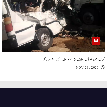
کرک میں المناک حادثہ: 6 افراد جاں بحق، متعدد زخمی
NOV 23, 2025