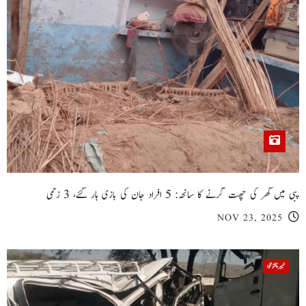
پبی میں گھر کی چھت گرنے کا سانحہ: 5 افراد جان کی بازی ہار گئے، 3 زخمی
NOV 23, 2025
خیبر پختونخوا