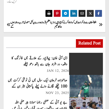
کریں گے۔
P
افغانستان سے مذاکرات میں کردار ادا کرنے کو تیار ہیں:
وزیراعظم 3 روزہ دورے پر کل سعودی عرب روانہ ہوں
حافظ نعیم
گے
o
s
Related Post
t
ڈی آئی خان: پہاڑپور کے علاقے میں فائرنگ کا
n
واقعہ، دو افراد جان سے ہاتھ دھو بیٹھے
JAN 12, 2026
a
صاحبزادہ فرحان ایک سال میں ٹی ٹوئنٹی کرکٹ میں
v
100 چھکے لگانے والے پہلے پاکستانی بیٹر بن گئے
NOV 23, 2025
i
جے یو آئی کے ضلعی رہنما مولانا پیر صفی اللہ
g
خاندان اور ساتھیوں سمیت قومی وطن پارٹی میں