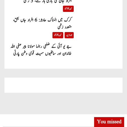
افراد جان کی بازی ہار گئے، 3 زخمی
خیبر پختونخوا
کرک میں المناک حادثہ: 6 افراد جاں بحق،
متعدد زخمی
تازہ ترین
خیبر پختونخوا
جے یو آئی کے ضلعی رہنما مولانا پیر صفی اللہ
خاندان اور ساتھیوں سمیت قومی وطن پارٹی
میں شامل
You missed