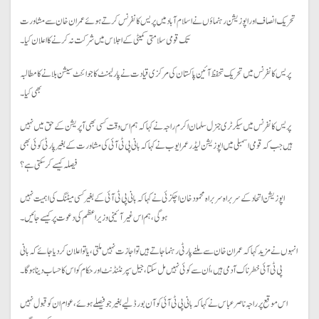
تحریک انصاف اور اپوزیشن رہنماؤں نے اسلام آباد میں پریس کانفرنس کرتے ہوئے عمران خان سے مشاورت
تک قومی سلامتی کمیٹی کے اجلاس میں شرکت نہ کرنے کا اعلان کیا۔
پریس کانفرنس میں تحریک تحفظ آئین پاکستان کی مرکزی قیادت نے پارلیمنٹ کا جوائنٹ سیشن بلانے کا مطالبہ
بھی کیا۔
پریس کانفرنس میں سیکرٹری جنرل سلمان اکرم راجہ نے کہا کہ ہم اس وقت کسی بھی آپریشن کے حق میں نہیں
ہیں جب کہ قومی اسمبلی میں اپوزیشن لیڈر عمر ایوب نے کہا کہ بانی پی ٹی آئی کی مشاورت کے بغیر پارٹی کوئی بھی
فیصلہ کیسے کرسکتی ہے؟
اپوزیشن اتحاد کے سربراہ سربراہ محمود خان اچکزئی نے کہا کہ بانی پی ٹی آئی کے بغیر کسی میٹنگ کی اہمیت نہیں
ہوگی، ہم اس غیر آئینی وزیراعظم کی دعوت پر کیسے جائیں۔
انہوں نے مزید کہا کہ عمران خان سے ملنے پارٹی رہنما جاتے ہیں تو اجازت نہیں ملتی، یا تو اعلان کردیاجائے کہ بانی
پی ٹی آئی خطرناک آدمی ہیں، اُن سےکوئی نہیں مل سکتا، جیل سپرنٹنڈنٹ اورحکام کو اس کا حساب دینا ہوگا۔
اس موقع پر راجہ ناصر عباس نے کہا کہ بانی پی ٹی آئی کوآن بورڈ لیے بغیر جو فیصلے ہوئے، عوام ان کو قبول نہیں