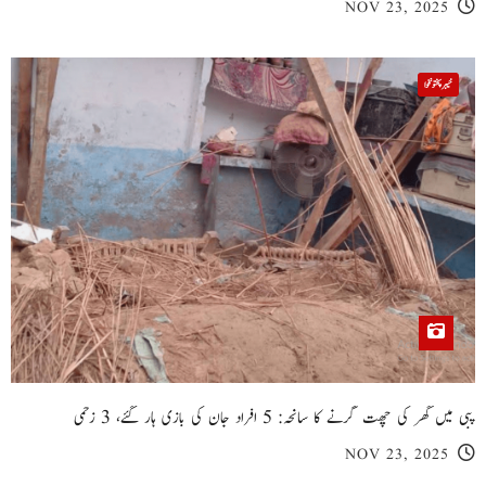
NOV 23, 2025
خیبر پختونخوا
پبی میں گھر کی چھت گرنے کا سانحہ: 5 افراد جان کی بازی ہار گئے، 3 زخمی
NOV 23, 2025