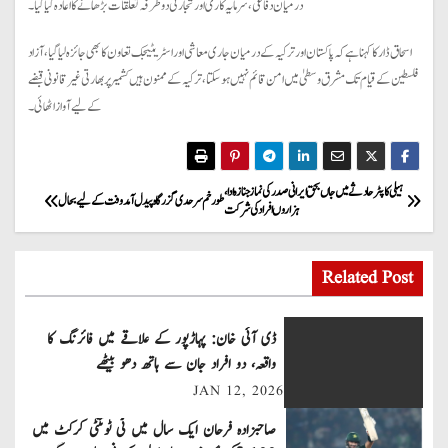
درمیان دفاعی، سرمایہ کاری اور تجارتی دو طرفہ تعلقات بڑھانے کا اعادہ کیا گیا۔
اسحاق ڈار کا کہنا ہے کہ پاکستان اور ترکیہ کے درمیان جاری معاشی اور اسٹریٹیجک تعاون کا بھی جائزہ لیا گیا، آزاد
فلسطین کے قیام تک مشرق وسطیٰ میں امن قائم نہیں ہو سکتا، ترکیہ کے ممنون ہیں کشمیر پر بھارتی غیر قانونی قبضے
کے لیے آواز اٹھائی۔
P
ہیلی کاپٹر حادثے میں جاں بحق ایرانی صدر کی نماز جنازہ ادا،
طورخم سرحدی گزرگاہ پیدل آمدوفت کے لیے بحال
ہزاروں افراد کی شرکت
o
s
Related Post
t
ڈی آئی خان: پہاڑپور کے علاقے میں فائرنگ کا
n
واقعہ، دو افراد جان سے ہاتھ دھو بیٹھے
JAN 12, 2026
a
صاحبزادہ فرحان ایک سال میں ٹی ٹوئنٹی کرکٹ میں