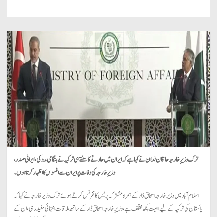
ترک وزیرِ خارجہ حاقان فدان نے کہا ہے کہ ایران میں حادثے کا سنتے ہی ترکیہ نے ہنگامی مدد کی، ایرانی صدر،
وزیرِ خارجہ کی وفات پر ایران سے افسوس کا اظہار کرتا ہوں۔
اسلام آباد میں وزیر خارجہ اسحاق ڈار کے ہمراہ مشترکہ پریس کانفرنس کرتے ہوئے ترک وزیر خارجہ نے کہا کہ
پاکستان کی ترکیہ کے لیے اہمیت کچھ مختلف ہے، وزیرِ خارجہ اسحاق ڈار کے ساتھ ملاقات انتہائی مفید رہی، ان کے