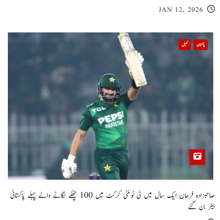
JAN 12, 2026
پاکستان
کھیل
صاحبزادہ فرحان ایک سال میں ٹی ٹوئنٹی کرکٹ میں 100 چھکے لگانے والے پہلے پاکستانی
بیٹر بن گئے