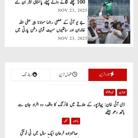
v
100 چھکے لگانے والے پہلے پاکستانی بیٹر بن گئے
NOV 23, 2025
i
جے یو آئی کے ضلعی رہنما مولانا پیر صفی اللہ
g
خاندان اور ساتھیوں سمیت قومی وطن پارٹی میں
a
شامل
NOV 23, 2025
t
i
تازہ ترین
مقبول ترین
ٹرینڈنگ
o
n
تازہ ترین
خیبر پختونخوا
ڈی آئی خان: پہاڑپور کے علاقے میں فائرنگ کا واقعہ، دو افراد جان سے
ہاتھ دھو بیٹھے
پاکستان
کھیل
صاحبزادہ فرحان ایک سال میں ٹی ٹوئنٹی