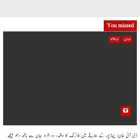
You missed
تازہ ترین
خیبر پختونخوا
ڈی آئی خان: پہاڑپور کے علاقے میں فائرنگ کا واقعہ، دو افراد جان سے ہاتھ دھو بیٹھے