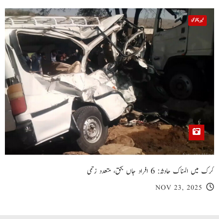
خیبر پختونخوا
کرک میں المناک حادثہ: 6 افراد جاں بحق، متعدد زخمی
NOV 23, 2025