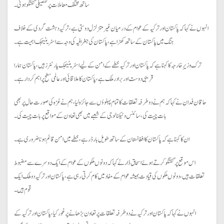
ساتھ مختلف معاملات پر تفصیلی گفتگو ہوئی۔
انہوں نے کہا کہ پاکستان اور ترکیہ کے عوام کے درمیان غیر متزلزل دوستی ہے، ترکیہ دہشت گردی کے خلاف
جنگ میں پاکستان کے ساتھ کھڑا ہے، پاکستان کی جغرافیہ کی وجہ سے اسٹریٹیجک اہمیت ہے۔
ترک وزیرِ خارجہ کا کہنا ہے کہ پاکستان اور ترکیہ خطے کے امن کے لیے اسٹریٹیجک پارٹنرز ہیں، پاکستان ہمارا
قریبی دوست اور برادر ملک ہے، پاکستان کا علاقائی اور عالمی سطح پر اہم کردار ہے۔
حاقان فدان نے کہا کہ ہم نے دو طرفہ تعلقات کا تمام پہلوؤں سے جائزہ لیا، ہم نے غزہ کی صورت حال پر بھی
بات چیت کی، سائنس و ٹیکنالوجی کے شعبے میں بھی تعاون کے مواقع پر بات چیت کی۔
ان کا کہنا ہے کہ پاکستان کا افغانستان کے ساتھ طویل بارڈر ہے، خطے میں امن قائم ہونا ضروری ہے۔
اس موقع پر گفتگو کرتے ہوئے اسحاق ڈار نے کہا کہ دونوں ملکوں کے عوام کے ایک دوسرے سے مضبوط
تعلقات ہیں، دونوں ملکوں کی قیادت ہمیشہ عوام کے مفاد میں کام کرتی رہی ہے، پاکستان اور ترکیہ دو ملک ایک
قوم ہیں۔
انہوں نے کہا کہ پاکستان اور ترکیہ نے دوطرفہ تعلقات پر تعاون بڑھانے پر غور کیا، پاکستان اور ترکیہ کے