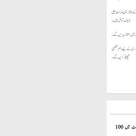
کے چیئرمین مارات ییلی
بائیف شامل ہیں۔
 میں عشائیہ دیں گے۔
ظوری کے لیے اہم تنظیمی
فیصلے کریں گے۔
صاحبزادہ فرحان ایک سال میں ٹی ٹوئنٹی کرکٹ میں 100