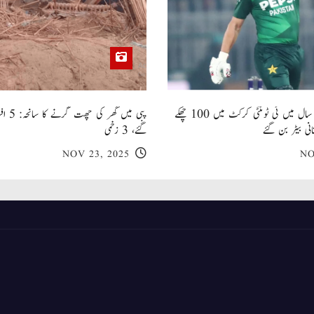
صاحبزادہ فرحان ایک سال میں ٹی ٹوئنٹی کرکٹ میں 100 چھکے
پبی میں
انی بیٹر بن گئے
گئے، 3 زخمی
NOV 23, 2025
NO