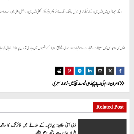
دیگر مہمانوں میں ایس سی او کے سیکرٹری جنرل جانگ منگ، ڈائریکٹر ایگزیکٹو کمیٹی ایس سی او ریجنل اینٹی ٹیررسٹ 
ایس سی او اجلاس میں معیشت، تجارت، ماحولیات اور سماجی و ثقافتی روابط کے شعبوں میں جاری تعاون پر تبادلہ خیال کیا جائ
P
کامران غلام کی اپنے پہلے ہی ٹیسٹ میچ میں شاندارسنچری
o
Related Post
s
t
ڈی آئی خان: پہاڑپور کے علاقے میں فائرنگ کا واقعہ
افراد جان سے ہاتھ دھو بیٹھے