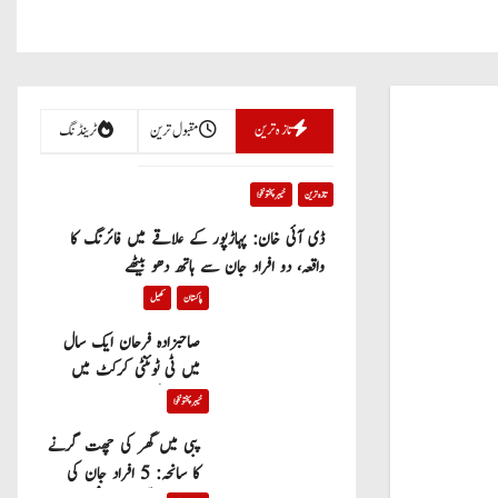
تازہ ترین
مقبول ترین
ٹرینڈنگ
تازہ ترین
خیبر پختونخوا
ڈی آئی خان: پہاڑپور کے علاقے میں فائرنگ کا
واقعہ، دو افراد جان سے ہاتھ دھو بیٹھے
پاکستان
کھیل
صاحبزادہ فرحان ایک سال
میں ٹی ٹوئنٹی کرکٹ میں
100 چھکے لگانے والے پہلے
خیبر پختونخوا
پاکستانی بیٹر بن گئے
پبی میں گھر کی چھت گرنے
کا سانحہ: 5 افراد جان کی