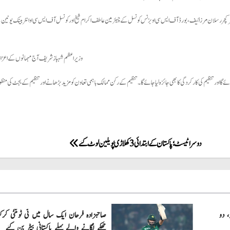
اسٹرکچر رسلان مرزائیف، بورڈ آف ایس سی او بزنس کونسل کے چیئرمین عاطف اکرام شیخ اور کونسل آف ایس سی او انٹربینک یونین 
وزیراعظم شہبازشریف آج مہمانوں کے اعزاز
ے گا اور تنظیم کی کارکردگی کا بھی جائزہ لیا جائے گا۔ تنظیم کے رکن ممالک باہمی تعاون کو مزید بڑھانے اور تنظیم کے بجٹ کی من
دوسرا ٹیسٹ؛ پاکستان کے ابتدائی 3 کھلاڑی پویلین لوٹ گئے
، دو
چھکے لگانے والے پہلے پاکستانی بیٹر بن گئے