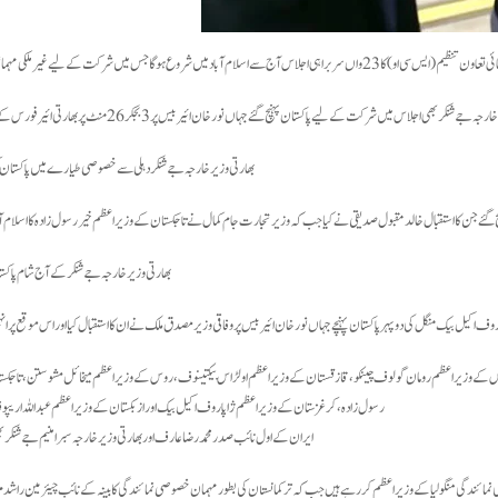
 سربراہی اجلاس آج سے اسلام آباد میں شروع ہوگا جس میں شرکت کے لیے غیر ملکی مہمانوں کی آمد جاری ہے۔
 جے شنکر بھی اجلاس میں شرکت کے لیے پاکستان پہنچ گئے جہاں نور خان ائیر بیس پر 3 بجکر 26 منٹ پر بھارتی ائیرفورس کے طیارے نے لینڈ کیا۔
بھارتی وزیر خارجہ جے شنکر دہلی سے خصوصی طیارے میں پاکستان ک
ئے جن کا استقبال خالد مقبول صدیقی نے کیا جب کہ وزیر تجارت جام کمال نے تاجکستان کے وزیراعظم خیر رسول زادہ کا اسلام آباد پ
بھارتی وزیر خارجہ جے شنکر کے آج شام پاکست
بیک منگل کی دوپہر پاکستان پہنچے جہاں نور خان ائیربیس پر وفاقی وزیر مصدق ملک نے ان کا استقبال کیا اور اس موقع پر انہی
وس کے وزیراعظم رومان گولوف چینکو، قازقستان کے وزیراعظم اولڑاس بیکتینوف، روس کے وزیراعظم میخائل مشوستن، تاجکست
رسول زادہ، کرغزستان کے وزیراعظم ژاپاروف اکیل بیک اور ازبکستان کے وزیراعظم عبداللہ ا
ایران کے اول نائب صدر محمد رضا عارف اور بھارتی وزیرخارجہ سبرامنیم جے شن
 نمائندگی منگولیا کے وزیراعظم کررہے ہیں جب کہ ترکمانستان کی بطور مہمان خصوصی نمائندگی کابینہ کے نائب چیئرمین را