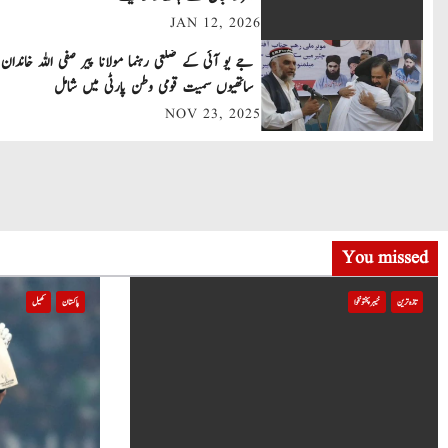
n
JAN 12, 2026
a
جے یو آئی کے ضلعی رہنما مولانا پیر صفی اللہ خاندان 
v
ساتھیوں سمیت قومی وطن پارٹی میں شامل
NOV 23, 2025
i
g
a
t
You missed
i
تازہ ترین
خیبر پختونخوا
پاکستان
کھیل
o
n