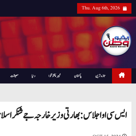
Thu. Aug 6th, 2026
تازہ ترین
پاکستان
خیبرپختونخوا
دنیا
معیشت
ایس سی او اجلاس: بھارتی وزیر خارجہ جے شنکر اسلام ا