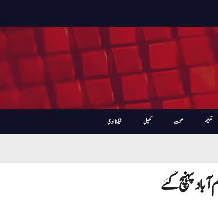
تعلیم
صحت
کھیل
ٹیکنالوجی
ٓباد پہنچ گئے