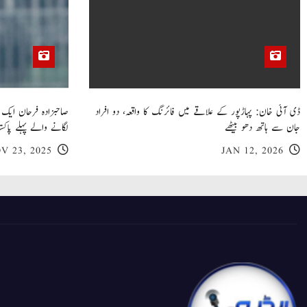
ڈی آئی خان: پہاڑپور کے علاقے میں فائرنگ کا واقعہ، دو افراد
جان سے ہاتھ دھو بیٹھے
لگانے والے پہلے پاکست
V 23, 2025
JAN 12, 2026