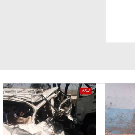
خیبر پختونخوا