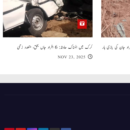
 گھر کی چھت گرنے کا سانحہ: 5 افراد جان کی بازی ہار
کرک میں المناک حادثہ: 6 افراد جاں بحق، متعدد زخمی
NOV 23, 2025