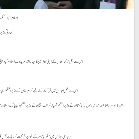
اسلام آباد: شنگھائی تعاون تنظیم (ایس سی او) کا 23 واں
بھارتی وزیر خارجہ
اس سے قبل ترکمانستان کے ڈپٹی چیئرمین کابینہ راشد مریدوف اسلام آباد پہنچ گ
اس سے قبل اجلاس میں شرکت کے لیے کرغزستان کے وزیراعظم ژاپاروف اکیل 
ایس سی او سربراہی اجلاس میں میزبان پاکستان کے وزیراعظم شہباز شریف، چین کے وزیراعظم لی چیانگ، بیلار
سربراہی اجلاس میں منگولیا مبصرکے طور پر شرکت کررہا ہے جس کی