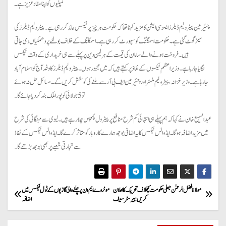
کمپنیوں کو اپنا مفاد عزیز ہے۔
چئیرمین پیٹرولیم ڈیلرز ایسوسی ایشن کا مزید کہنا تھا کہ حکومت ہر چیز پر ٹیکس عائد کررہی ہے۔ پیٹرولیم ڈیلرز کی
سیلز گھٹ گئی ہے۔ حکومت اسمگلنگ کو سپورٹ کررہی ہے۔اسمگلنگ کے خلاف بولنے پر دھمکیاں دی جاتی
ہیں۔ فروخت ہونےوالےسامان کی قیمت کےہرلین دین پرپہلے سے ہی خریداری کےوقت ٹیکس
لگایاجارہاہے۔ وزیر اعظم ٹیکسوں کے نفاذ پر کہتے ہیں کہ میں مجبور ہوں۔ پیٹرولیم ڈیلرز کا وفد آج کو اسلام آباد
جارہا ہے۔ وزیرخزانہ، پیٹرولیم منسٹر اور چئیرمین ایف بی آر سے ملنے کی کوشش کریں گے۔ مسائل حل نہ ہوئے
تو 5جولائی کو پورا ملک بند کردیاجائے گا۔
عبدالسمیع خان نے کہا کہ ہم پہلے ہی انتہائی کم شرح منافع پر پیٹرول پمپس چلارہے ہیں۔ لیوی سے مہنگائی کی شرح
میں مزید اضافہ ہوگا۔ ایڈوانس ٹیکس کایہ اضافی بوجھ ہمارے کاروبارکو متاثر کرے گا۔ ایڈوانس ٹیکس کے نفاذ
سے تجارتی شعبے پر بھی بوجھ بڑھے گا۔
P
مولانا فضل الرحمٰن جعلی حکومت کیخلاف تحریک کا اعلان
موٹر وے ایم ون پر چلنے والی گاڑیوں کے ٹول ٹیکس میں
کریں: بیرسٹر سیف
اضافہ
o