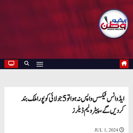
ایڈوانس ٹیکس واپس نہ ہوا تو 5 جولائی کو پورا ملک بند
کردیں گے، پیٹرولیم ڈیلرز
JUL 1, 2024