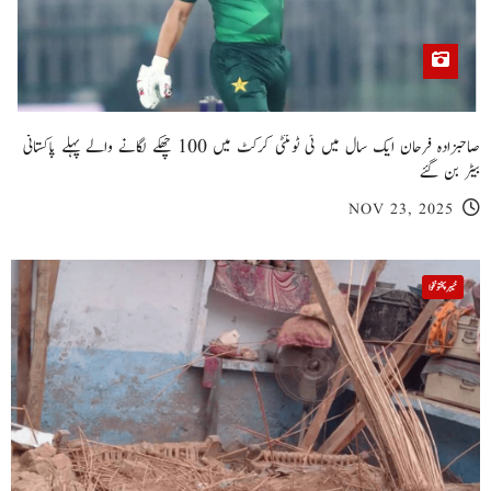
صاحبزادہ فرحان ایک سال میں ٹی ٹوئنٹی کرکٹ میں 100 چھکے لگانے والے پہلے پاکستانی
بیٹر بن گئے
NOV 23, 2025
خیبر پختونخوا