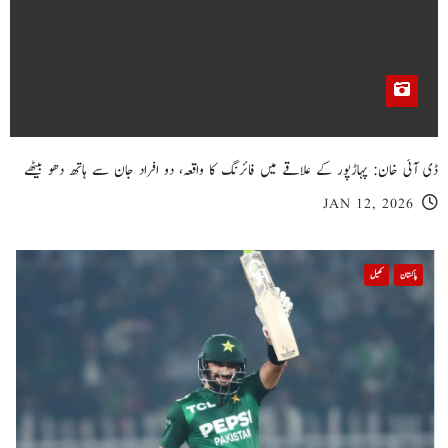
ڈی آئی خان: پہاڑپور کے علاقے میں فائرنگ کا واقعہ، دو افراد جان سے ہاتھ دھو بیٹھے
JAN 12, 2026
پاکستان
کھیل