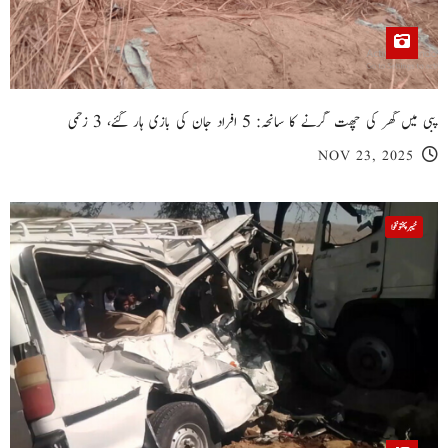
پبی میں گھر کی چھت گرنے کا سانحہ: 5 افراد جان کی بازی ہار گئے، 3 زخمی
NOV 23, 2025
خیبر پختونخوا