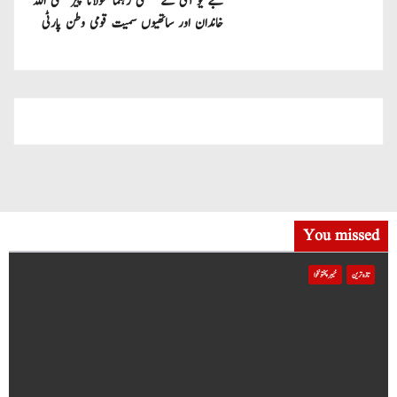
جے یو آئی کے ضلعی رہنما مولانا پیر صفی اللہ
خاندان اور ساتھیوں سمیت قومی وطن پارٹی
میں شامل
You missed
تازہ ترین
خیبر پختونخوا