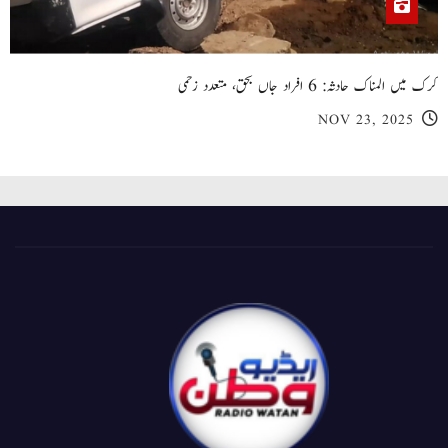
کرک میں المناک حادثہ: 6 افراد جاں بحق، متعدد زخمی
NOV 23, 2025