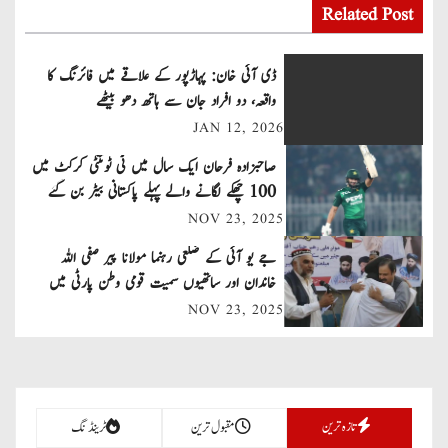
s
Related Post
t
ڈی آئی خان: پہاڑپور کے علاقے میں فائرنگ کا
n
واقعہ، دو افراد جان سے ہاتھ دھو بیٹھے
JAN 12, 2026
a
صاحبزادہ فرحان ایک سال میں ٹی ٹوئنٹی کرکٹ میں
v
100 چھکے لگانے والے پہلے پاکستانی بیٹر بن گئے
NOV 23, 2025
i
جے یو آئی کے ضلعی رہنما مولانا پیر صفی اللہ
g
خاندان اور ساتھیوں سمیت قومی وطن پارٹی میں
a
شامل
NOV 23, 2025
t
i
تازہ ترین
مقبول ترین
ٹرینڈنگ
o