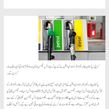
کراچی: پاکستان پیٹرولیم ڈیلرز ایسوسی ایشن نے کہا ہے کہ ایڈوانس ٹیکس واپس نہ ہوا تو 5 جولائی کو پورا ملک بند
کردیں گے۔
پاکستان پٹرولیم ڈیلرز ایسوسی ایشن کے چئیرمین عبدالسمیع خان نے پریس کانفرنس میں کہا کہ پیٹرولیم ڈیلرز کو
فنانس بل میں ایڈوانس ٹرن اوور ٹیکس پر تشویش ہے۔ فنانس بل میں 0.5 فیصد ایڈوانس ٹرن اوور ٹیکس لگایا گیا
ہے۔ مذکورہ ٹیکس سے پٹرول پمپ کا کاروبار چلانا ناممکن ہے۔ حکومت ایڈوانس ٹیکس پر نظر ثانی کرکے اسے
فوری طور پر ختم کرے بصورت دیگر کاروبار بند کرنے کے علاوہ کوئی چارہ باقی نہیں رہے گے۔ آئل مارکیٹنگ