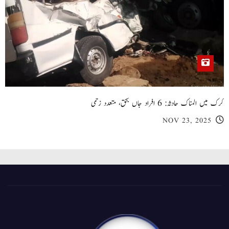
کرک میں المناک حادثہ: 6 افراد جاں بحق، متعدد زخمی
NOV 23, 2025