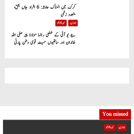
کرک میں المناک حادثہ: 6 افراد جاں بحق،
متعدد زخمی
تازہ ترین
خیبر پختونخوا
جے یو آئی کے ضلعی رہنما مولانا پیر صفی اللہ
خاندان اور ساتھیوں سمیت قومی وطن پارٹی
میں شامل
You missed
تازہ ترین
خیبر پختونخوا