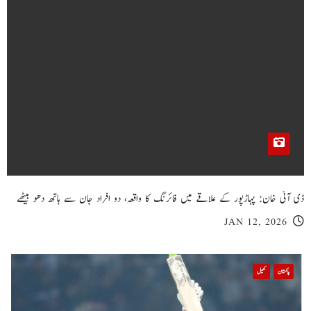
ڈی آئی خان: پہاڑپور کے علاقے میں فائرنگ کا واقعہ، دو افراد جان سے ہاتھ دھو بیٹھے
JAN 12, 2026
پاکستان
کھیل