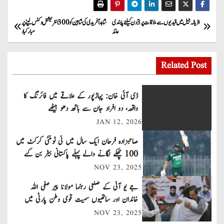
P
اڈیالہ جیل میں قیدیوں سے ملاقات پر 3 دن کیلئے پابندی
شاہد آفریدی کی شاہین کو 300 انٹرنیشنل وکٹس لینے پر
عائد
مبارکباد
o
s
Related Post
t
ڈی آئی خان: پہاڑپور کے علاقے میں فائرنگ کا
n
واقعہ، دو افراد جان سے ہاتھ دھو بیٹھے
JAN 12, 2026
a
صاحبزادہ فرحان ایک سال میں ٹی ٹوئنٹی کرکٹ میں
v
100 چھکے لگانے والے پہلے پاکستانی بیٹر بن گئے
NOV 23, 2025
i
جے یو آئی کے ضلعی رہنما مولانا پیر صفی اللہ
g
خاندان اور ساتھیوں سمیت قومی وطن پارٹی میں
a
شامل
NOV 23, 2025