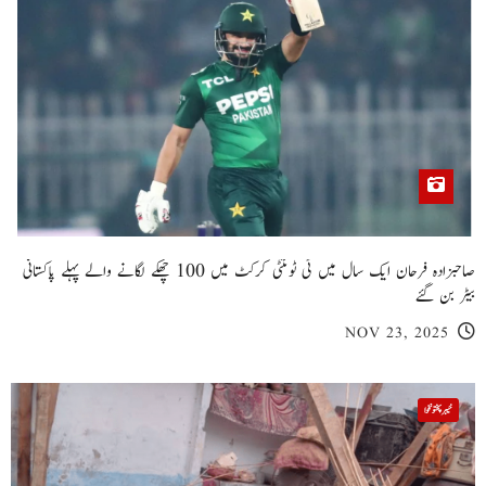
صاحبزادہ فرحان ایک سال میں ٹی ٹوئنٹی کرکٹ میں 100 چھکے لگانے والے پہلے پاکستانی
بیٹر بن گئے
NOV 23, 2025
خیبر پختونخوا