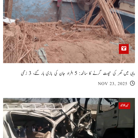
پبی میں گھر کی چھت گرنے کا سانحہ: 5 افراد جان کی بازی ہار گئے، 3 زخمی
NOV 23, 2025
خیبر پختونخوا