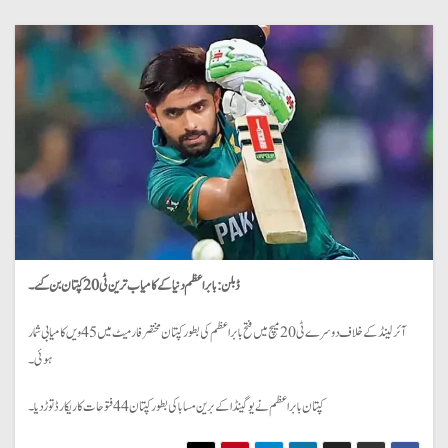
ڈبلن:
بابراعظم دنیا کے کامیاب ترین ٹی 20 کپتان بن گئے۔
آئرلینڈ کے خلاف دوسرے ٹی 20 میچ میں فتح بابر اعظم کی بطور کپتان مختصر فارمیٹ میں 45 ویں کامیابی شمار
ہوئی۔
کپتان بابر اعظم نے یوگینڈا کے برین مسابا کی بطور کپتان 44 فتوحات کا ریکارڈ توڑ دیا۔