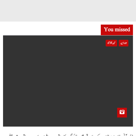
You missed
تازہ ترین
خیبر پختونخوا