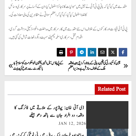
مقدمے میں کہا گیا کہ بانی پی ٹی آئی نے جیل میں سہولیات کا ناجائز استعمال کیا، ان کے اکسانے پر سرکاری وسائل
کا غلط استعمال کیا گیا، کہا گیا کہ اعظم سواتی نے مظاہرین کی مالی معاونت کی۔
پی ٹی آئی قیادت اور کارکنوں کے خلاف اس نئے مقدمے میں کار سرکار میں مداخلت، اغوا، ڈکیتی، دہشت گردی،
اقدام قتل، سرکاری اسلحہ چھیننے سمیت دیگر دفعات شامل کی گئی ہیں۔
P
چین کو سکیورٹی کی یقین دہانی کے باوجود کراچی جیسا واقعہ
کے پی ہاؤس سیل؛ خیبر پختون خوا حکومت کو اسلام آباد
ملک کے خلاف سازش ہے، وزیراعظم
ہائیکورٹ سے رجوع کی ہدایت
o
s
Related Post
t
ڈی آئی خان: پہاڑپور کے علاقے میں فائرنگ کا
n
واقعہ، دو افراد جان سے ہاتھ دھو بیٹھے
JAN 12, 2026
a
صاحبزادہ فرحان ایک سال میں ٹی ٹوئنٹی کرکٹ میں