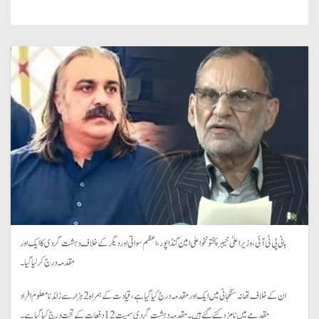
بانی پی ٹی آئی، وزیراعلیٰ خیبرپختونخوا علی امین گنڈاپور، اعظم سواتی اور دیگر کے خلاف دہشت گردی کا ایک اور
مقدمہ درج کرلیا گیا۔
ان کے خلاف تھانہ سنگجانی میں ایک اور مقدمہ درج کیا گیا ہے، قیادت کے ہمراہ 2 ہزار سے زائد نامعلوم افراد
مقدمے میں نامزد کئے گئے ہیں۔مقدمہ دہشت گردی سمیت 12 دفعات کے تحت درج کیا گیا ہے۔