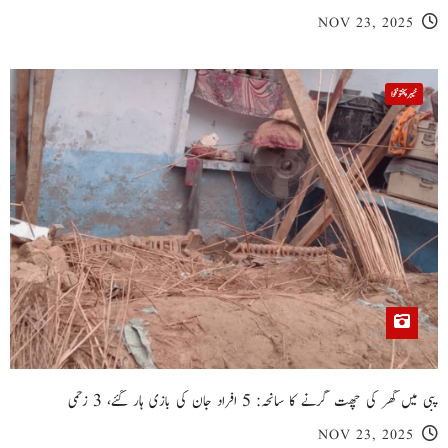
NOV 23, 2025
خیبر پختونخوا
پبی میں گھر کی چھت گرنے کا سانحہ: 5 افراد جان کی بازی ہار گئے، 3 زخمی
NOV 23, 2025