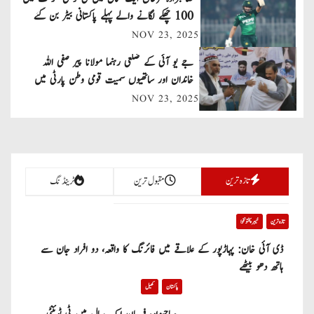
v
100 چھکے لگانے والے پہلے پاکستانی بیٹر بن گئے
NOV 23, 2025
i
جے یو آئی کے ضلعی رہنما مولانا پیر صفی اللہ
g
خاندان اور ساتھیوں سمیت قومی وطن پارٹی میں
a
شامل
NOV 23, 2025
t
i
تازہ ترین
مقبول ترین
ٹرینڈنگ
o
n
تازہ ترین
خیبر پختونخوا
ڈی آئی خان: پہاڑپور کے علاقے میں فائرنگ کا واقعہ، دو افراد جان سے
ہاتھ دھو بیٹھے
پاکستان
کھیل