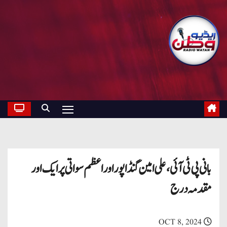
بانی پی ٹی آئی ، علی امین گنڈاپور اور اعظم سواتی پر ایک اور
مقدمہ درج
OCT 8, 2024