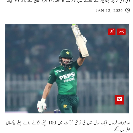
ڈی آئی خان: پہاڑپور کے علاقے میں فائرنگ کا واقعہ، دو افراد جان سے ہاتھ دھو بیٹھے
JAN 12, 2026
پاکستان
کھیل
صاحبزادہ فرحان ایک سال میں ٹی ٹوئنٹی کرکٹ میں 100 چھکے لگانے والے پہلے پاکستانی
بیٹر بن گئے