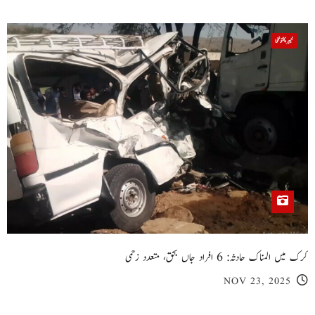
خیبر پختونخوا
کرک میں المناک حادثہ: 6 افراد جاں بحق، متعدد زخمی
NOV 23, 2025