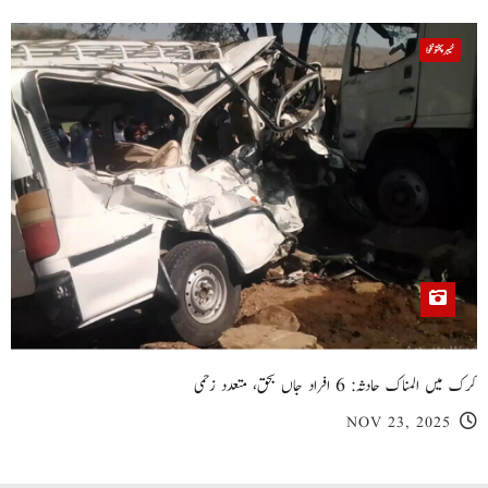
خیبر پختونخوا
کرک میں المناک حادثہ: 6 افراد جاں بحق، متعدد زخمی
NOV 23, 2025