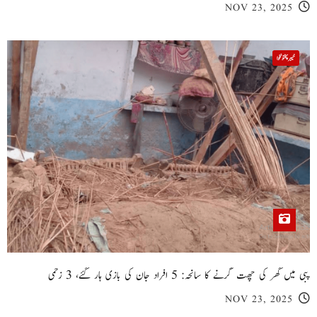
NOV 23, 2025
خیبر پختونخوا
پبی میں گھر کی چھت گرنے کا سانحہ: 5 افراد جان کی بازی ہار گئے، 3 زخمی
NOV 23, 2025