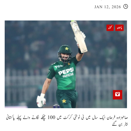
JAN 12, 2026
پاکستان
کھیل
صاحبزادہ فرحان ایک سال میں ٹی ٹوئنٹی کرکٹ میں 100 چھکے لگانے والے پہلے پاکستانی
بیٹر بن گئے