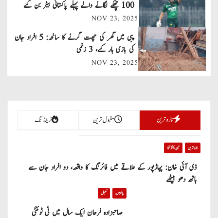
v
100 چھکے لگانے والے پہلے پاکستانی بیٹر بن گئے
NOV 23, 2025
i
پبی میں گھر کی چھت گرنے کا سانحہ: 5 افراد جان
g
کی بازی ہار گئے، 3 زخمی
a
NOV 23, 2025
t
i
تازہ ترین
مقبول ترین
ٹرینڈنگ
o
n
تازہ ترین
خیبر پختونخوا
ڈی آئی خان: پہاڑپور کے علاقے میں فائرنگ کا واقعہ، دو افراد جان سے
ہاتھ دھو بیٹھے
پاکستان
کھیل
صاحبزادہ فرحان ایک سال میں ٹی ٹوئنٹی