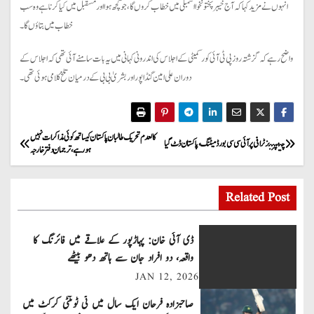
انہوں نے مزید کہا کہ آج خیبرپختونخوا اسمبلی میں خطاب کروں گا، جو کچھ ہوا اور مسقبل میں کیا کرنا ہے وہ سب
خطاب میں بتاؤں گا۔
واضح رہےکہ گزشتہ روز پی ٹی آئی کور کمیٹی کے اجلاس کی اندرونی کہانی میں یہ بات سامنے آئی تھی کہ اجلاس کے
دوران علی امین گنڈاپور اور بشریٰ بی بی کے درمیان تلخ کلامی ہوئی تھی۔
P
کالعدم تحریک طالبان پاکستان کیساتھ کوئی مذاکرات نہیں
چیمپئنز ٹرافی پر آئی سی سی بورڈ میٹنگ،پاکستان ڈٹ گیا
ہو رہے ، ترجمان دفتر خارجہ
o
s
Related Post
t
ڈی آئی خان: پہاڑپور کے علاقے میں فائرنگ کا
n
واقعہ، دو افراد جان سے ہاتھ دھو بیٹھے
JAN 12, 2026
a
صاحبزادہ فرحان ایک سال میں ٹی ٹوئنٹی کرکٹ میں