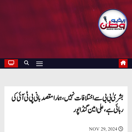
بشریٰ بی بی سے اختلافات نہیں ، ہمارا مقصد بانی پی ٹی آئی کی
رہائی ہے ، علی امین گنڈاپور
NOV 29, 2024