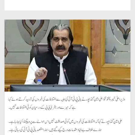
وزیراعلیٰ خیبر پختونخوا علی امین گنڈاپور نے بانی پی ٹی آئی کی اہلیہ سے اختلافات کی خبروں کی تردید کرتے ہوئے کہا
ہےکہ میرے اور بشریٰ بی بی کے درمیان کوئی اختلافات نہیں۔
علی امین گنڈا پور نے کہا کہ اختلافات کی خبروں میں کوئی صداقت نہیں اس حوالے سے پروپیگنڈا کیا جا رہا ہے۔
ہمارے خلاف بے بنیاد مقدمات درج کیے گئے ہیں، ہمارا مقصد بانی پی ٹی آئی کی رہائی ہے۔