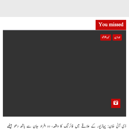
You missed
تازہ ترین
خیبر پختونخوا
ڈی آئی خان: پہاڑپور کے علاقے میں فائرنگ کا واقعہ، دو افراد جان سے ہاتھ دھو بیٹھے