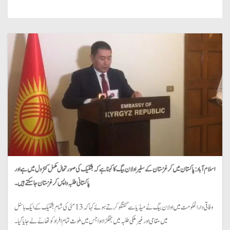
اسلام آباد: پاکستان میں کرغزستان کے سفیر اولان بیگ کا کہنا ہے کہ بشکیک کی صورتحال مکمل کنٹرول میں ہے اور
پاکستانی طلبہ واپس کرغزستان جا سکتے ہیں۔
وفاقی دارالحکومت میں اولان بیگ نے میڈیا سے گفتگو کرتے ہوئے کہا کہ 13 مئی کی شام بشکیک کے ایک ہاسٹل
میں مقامی اور غیرملکی طلبہ میں جھگڑا ہوا جس میں ملوث تمام افراد کو تھانے لے جایا گیا۔