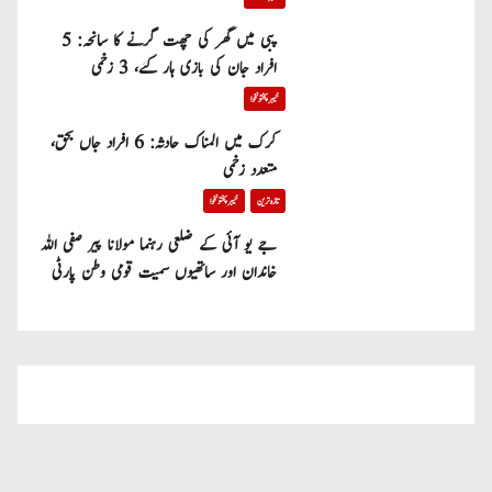
پبی میں گھر کی چھت گرنے کا سانحہ: 5
افراد جان کی بازی ہار گئے، 3 زخمی
خیبر پختونخوا
کرک میں المناک حادثہ: 6 افراد جاں بحق،
متعدد زخمی
تازہ ترین
خیبر پختونخوا
جے یو آئی کے ضلعی رہنما مولانا پیر صفی اللہ
خاندان اور ساتھیوں سمیت قومی وطن پارٹی
میں شامل