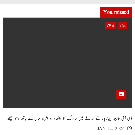
You missed
تازہ ترین
خیبر پختونخوا
ڈی آئی خان: پہاڑپور کے علاقے میں فائرنگ کا واقعہ، دو افراد جان سے ہاتھ دھو بیٹھے
JAN 12, 2026