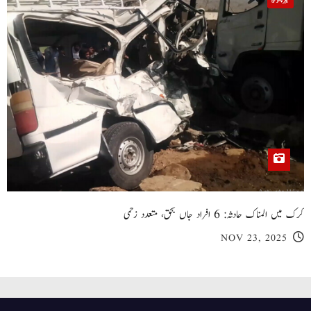
خیبر پختونخوا
کرک میں المناک حادثہ: 6 افراد جاں بحق، متعدد زخمی
NOV 23, 2025