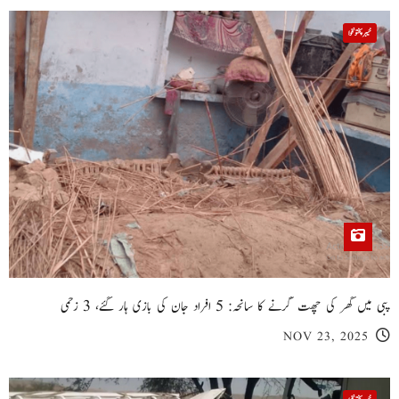
خیبر پختونخوا
پبی میں گھر کی چھت گرنے کا سانحہ: 5 افراد جان کی بازی ہار گئے، 3 زخمی
NOV 23, 2025