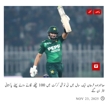
پاکستان
کھیل
صاحبزادہ فرحان ایک سال میں ٹی ٹوئنٹی کرکٹ میں 100 چھکے لگانے والے پہلے پاکستانی
بیٹر بن گئے
NOV 23, 2025