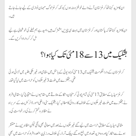
ان کا مزید کہنا تھا کرغزستان آنے والےخوفزدہ نہ ہوں کیونکہ کرغز لوگ مہمان نوازی کے لیے جانے جاتے
ہیں۔
ان کا مزید کہنا تھا کہ پاکستان اور کرغزستان میں بہت سی چیزیں مشترک ہیں، امید ہے ہم خطے کی خوشحالی ہے لیے
مل کر کردار ادا کریں گے۔
بشکیک میں 13 سے 18 مئی تک کیا ہوا ؟
کرغزستان کے دارالحکومت بشکیک میں 13 مئی کو بودیونی کے ہاسٹل میں مقامی اور غیرملکی طلبہ میں لڑائی ہوئی
تھی، جھگڑے میں ملوث 3 غیرملکیوں کو حراست میں لیا گیا تھا۔
کرغز میڈیا کے مطابق 17مئی کی شام چوئی کرمنجان دتکا کے علاقے میں مقامیوں نے احتجاج کیا، مقامی افراد
نے جھگڑے میں ملوث غیرملکیوں کے خلاف کارروائی کا مطالبہ کیا، بشکیک سٹی داخلی امور ڈائرکٹریٹ کے سربراہ
نے مظاہرہ ختم کرنے کی درخواست کی۔
مقامی میڈیا کے مطابق حراست میں لیے گئے غیرملکیوں نے بعد میں معافی بھی مانگی لیکن مظاہرین نے منتشر
ہونے سے انکار کیا اور وہ مزید تعداد میں جمع ہوگئے، پبلک آرڈر کی خلاف ورزی پر متعدد افراد کو حراست میں بھی