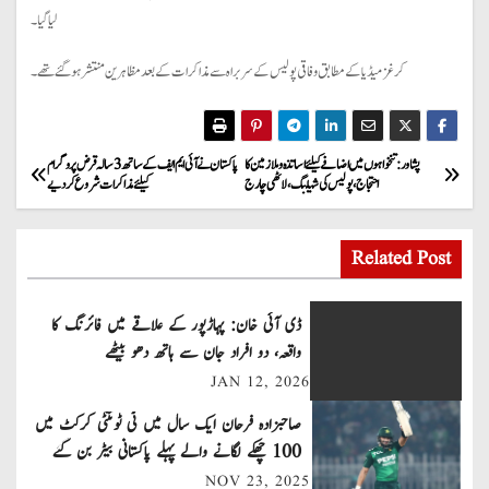
لیا گیا۔
کرغز میڈیا کے مطابق وفاقی پولیس کے سربراہ سے مذاکرات کے بعد مظاہرین منتشر ہوگئے تھے۔
P
پشاور: تنخواہوں میں اضافے کیلئے اساتذہ و ملازمین کا
پاکستان نے آئی ایم ایف کے ساتھ 3 سالہ قرض پروگرام
احتجاج، پولیس کی شیلنگ، لاٹھی چارج
کیلئے مذاکرات شروع کردیے
o
s
Related Post
t
ڈی آئی خان: پہاڑپور کے علاقے میں فائرنگ کا
n
واقعہ، دو افراد جان سے ہاتھ دھو بیٹھے
JAN 12, 2026
a
صاحبزادہ فرحان ایک سال میں ٹی ٹوئنٹی کرکٹ میں
v
100 چھکے لگانے والے پہلے پاکستانی بیٹر بن گئے
NOV 23, 2025