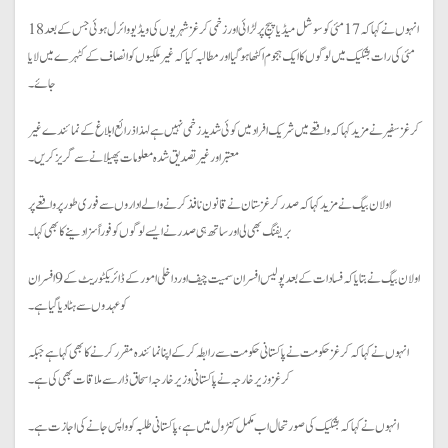
انہوں نے کہا کہ 17 مئی کو سوشل میڈیا پیج پر لڑائی اور زخمی کرغز شہریوں کی ویڈیو وائرل ہوئی جس کے بعد 18
مئی کی رات بشکیک میں لوگوں کا ایک ہجوم اکٹھا ہو گیا اور مطالبہ کیا کہ غیر ملکیوں کو انصاف کے کٹہرے میں لایا
جائے۔
کرغز سفیر نے مزید کہا کہ واقعے میں شریک افراد میں کوئی شدید زخمی نہیں ہے لہذا ذرائع ابلاغ کے نمائندے غیر
معتبر اور غیرتصدیق شدہ معلومات پھیلانے سے گریز کریں۔
اولان بیگ نے مزید کہا کہ صدرکرغزستان نے قانون نافذ کرنے والے اداروں سے فوری طور پر واقعے پر
بریفنگ بھی لی اور ساتھ ہی صدر نے ایسے لوگوں کو فوراً سزا دینے کا بھی کہا۔
اولان بیگ نے بتایا کہ فسادات کے بعد پولیس افسران سمیت چیف اور داخلی امور کے ڈائریکٹوریٹ کے 9 افسران
کو عہدوں سے ہٹا دیا گیا ہے۔
انہوں نے کہا کہ کرغز حکومت نے پاکستانی حکومت سے رابطہ کرکے اپنا نمائندہ مقرر کرنے کا بھی کہا ہے جبکہ
کرغز وزیر خارجہ نے پاکستانی وزیر خارجہ اسحاق ڈار سے ملاقات بھی کی ہے۔
انہوں نے کہا کہ بشکیک کی صورتحال اب مکمل کنٹرول میں ہے، پاکستانی طلبہ کو واپس جانے کی اجازت ہے۔