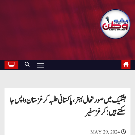
بشکیک میں صورتحال بہتر، پاکستانی طلبہ کرغزستان واپس جا
سکتے ہیں: کرغز سفیر
MAY 29, 2024