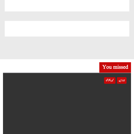
میں شامل
You missed
تازہ ترین
خیبر پختونخوا