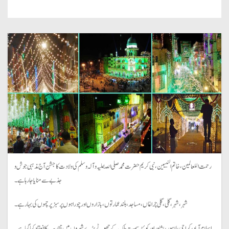
رحمت اللعالمین، خاتم النبیین، نبی کریم حضرت محمد صلی اللّٰہ علیہ وآلہ وسلم کی ولادت کا جشن آج مذہبی جوش و
جذبے سے منایا جارہا ہے۔
شہر، شہر، گلی، گلی چراغاں، مساجد، بلند عمارتوں، بازاروں اور چوراہوں پر سبز پرچموں کی بہار ہے۔
اسلام آباد، کراچی، لاہور، پشاور اور کوئٹہ سمیت ملک کے چھوٹے بڑے شہروں میں تقاریب کا انعقاد کیا گیا ہے۔