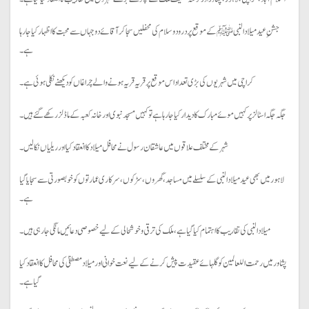
جشنِ عید میلادالنبیﷺ کے موقع پر درود و سلام کی محفلیں سجاکر آقائے دو جہاں سے محبت کا اظہار کیا جارہا
ہے۔
کراچی میں شہریوں کی بڑی تعداد اس موقع پر قریہ قریہ ہونے والے چراغاں کو دیکھنے نکلی ہوئی ہے۔
جگہ جگہ اسٹالز پر کہیں موئے مبارک کا دیدار کیا جارہا ہے تو کہیں مسجد نبوی اور خانہ کعبہ کے ماڈلز رکھے گئے ہیں۔
شہر کے مختلف علاقوں میں عاشقان رسول نے محافل میلاد کا انعقاد کیا اور ریلیاں نکالیں۔
لاہور میں بھی عید میلاد النبی کے سلسلے میں مساجد، گھروں، سڑکوں، سرکاری عمارتوں کو خوبصورتی سے سجایا گیا
ہے۔
میلاد النبی کی تقاریب کا اہتمام کیا گیا ہے، ملک کی ترقی و خوشحالی کے لیے خصوصی دعائیں مانگی جا رہی ہیں۔
پشاور میں رحمت اللعالمین کو گلہائے عقیدت پیش کرنے کے لیے نعت خوانی اور میلاد مصطفیٰ کی محافل کا انعقاد کیا
گیا ہے۔