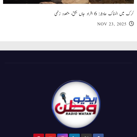
کرک میں المناک حادثہ: 6 افراد جاں بحق، متعدد زخمی
NOV 23, 2025