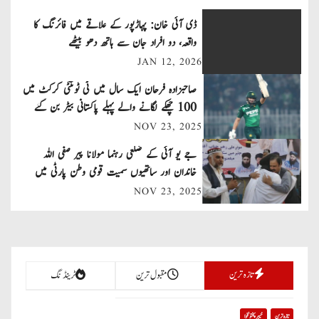
t
ڈی آئی خان: پہاڑپور کے علاقے میں فائرنگ کا
n
واقعہ، دو افراد جان سے ہاتھ دھو بیٹھے
JAN 12, 2026
a
صاحبزادہ فرحان ایک سال میں ٹی ٹوئنٹی کرکٹ میں
v
100 چھکے لگانے والے پہلے پاکستانی بیٹر بن گئے
NOV 23, 2025
i
جے یو آئی کے ضلعی رہنما مولانا پیر صفی اللہ
g
خاندان اور ساتھیوں سمیت قومی وطن پارٹی میں
a
شامل
NOV 23, 2025
t
i
تازہ ترین
مقبول ترین
ٹرینڈنگ
o
n
تازہ ترین
خیبر پختونخوا