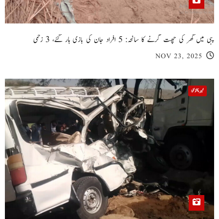
پبی میں گھر کی چھت گرنے کا سانحہ: 5 افراد جان کی بازی ہار گئے، 3 زخمی
NOV 23, 2025
خیبر پختونخوا