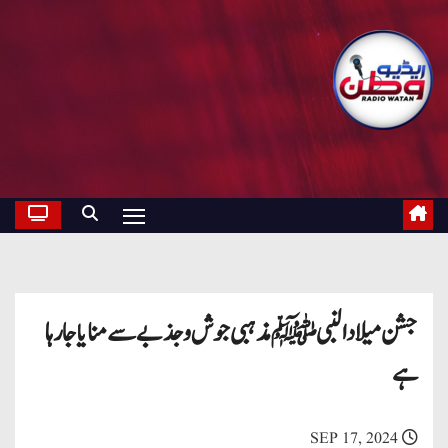
جشن میلاد النبیﷺ مذہبی جوش و جذبے سے منایا جارہا
ہے
SEP 17, 2024