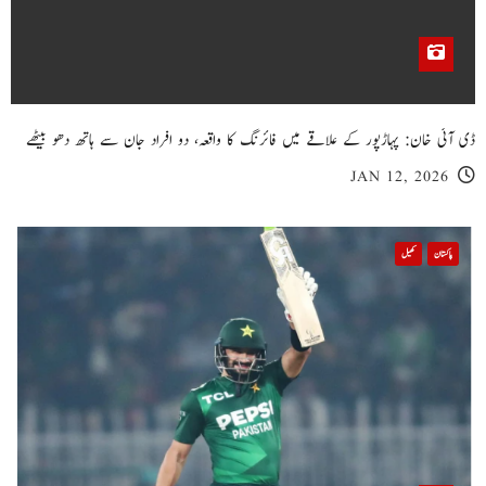
ڈی آئی خان: پہاڑپور کے علاقے میں فائرنگ کا واقعہ، دو افراد جان سے ہاتھ دھو بیٹھے
JAN 12, 2026
پاکستان
کھیل