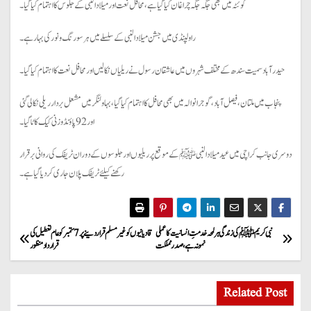
کوئٹہ میں بھی جگہ جگہ چراغان کیا گیا ہے، محافل نعت اور میلادالنبی کے جلوس کا اہتمام کیا گیا۔
راولپنڈی میں جشن میلاد النبی کے سلسلے میں ہر سو رنگ و نور کی بہار ہے۔
حیدرآباد سمیت سندھ کے مختلف شہروں میں عاشقان رسول نے ریلیاں نکالیں اور محافل نعت کا اہتمام کیا گیا۔
پنجاب میں ملتان، فیصل آباد، گوجرانوالہ میں بھی محافل کا اہتمام کیاگیا، بہاولنگر میں مشعل بردار ریلی نکالی گئی
اور 92 پاؤنڈ وزنی کیک کاٹا گیا۔
دوسری جانب کراچی میں عید میلادالنبی ﷺ کے موقع پر ریلیوں اور جلوسوں کے دوران ٹریفک کی روانی برقرار
رکھنے کیلئے ٹریفک پلان جاری کردیا گیا ہے۔
P
نبی کریمﷺ کی زندگی ہر لمحہ خدمتِ انسانیت کا عملی
قادیانیوں کو غیرمسلم قرار دینے پر 7 ستمبر کو عام تعطیل کی
نمونہ ہے، صدر مملکت
قرارداد منظور
o
s
Related Post