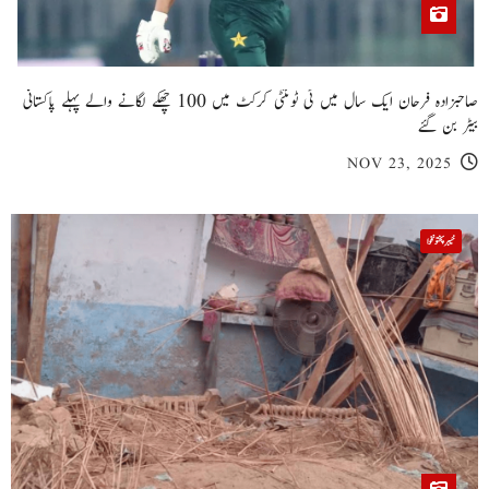
صاحبزادہ فرحان ایک سال میں ٹی ٹوئنٹی کرکٹ میں 100 چھکے لگانے والے پہلے پاکستانی
بیٹر بن گئے
NOV 23, 2025
خیبر پختونخوا