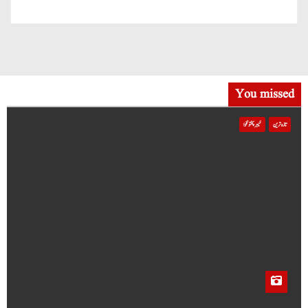
You missed
تازہ ترین
خیبر پختونخوا