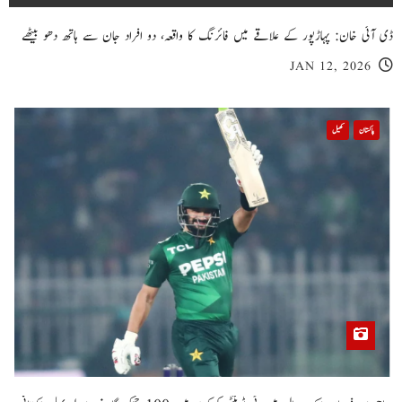
ڈی آئی خان: پہاڑپور کے علاقے میں فائرنگ کا واقعہ، دو افراد جان سے ہاتھ دھو بیٹھے
JAN 12, 2026
پاکستان
کھیل