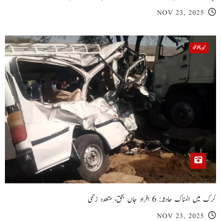
NOV 23, 2025
خیبر پختونخوا
کرک میں المناک حادثہ: 6 افراد جاں بحق، متعدد زخمی
NOV 23, 2025