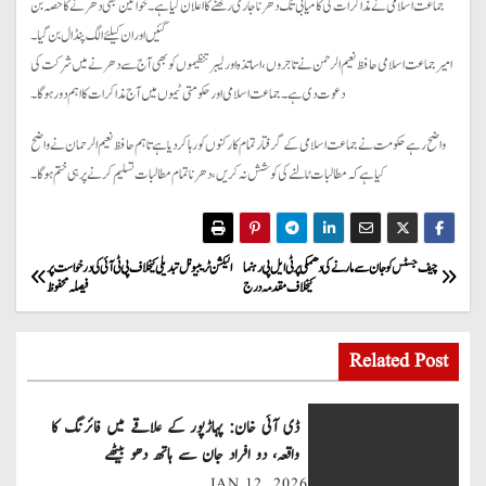
جماعت اسلامی نے مذاکرات کی کامیابی تک دھرنا جاری رکھنے کا اعلان کیا ہے۔ خواتین بھی دھرنے کا حصہ بن
گئیں اور ان کیلئے الگ پنڈال بن گیا۔
امیر جماعت اسلامی حافظ نعیم الرحمن نے تاجروں، اساتذہ اور لیبر تنظیموں کو بھی آج سے دھرنے میں شرکت کی
دعوت دی ہے۔ جماعت اسلامی اور حکومتی ٹیموں میں آج مذاکرات کا اہم دور ہو گا۔
واضح رہے حکومت نے جماعت اسلامی کے گرفتار تمام کارکنوں کو رہا کر دیا ہے تاہم حافظ نعیم الرحمان نے واضح
کیا ہے کہ مطالبات ٹالنےکی کوشش نہ کریں، دھرناتمام مطالبات تسلیم کرنے پر ہی ختم ہو گا۔
P
چیف جسٹس کو جان سے مارنے کی دھمکی پر ٹی ایل پی رہنما
الیکشن ٹریبیونل تبدیلی کیخلاف پی ٹی آئی کی درخواست پر
کیخلاف مقدمہ درج
فیصلہ محفوظ
o
s
Related Post
t
ڈی آئی خان: پہاڑپور کے علاقے میں فائرنگ کا
n
واقعہ، دو افراد جان سے ہاتھ دھو بیٹھے
JAN 12, 2026