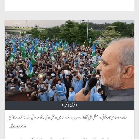
(فوٹو: فائل)
جماعت اسلامی کا مہنگائی اور مہنگی بجلی کیخلاف دھرنا چوتھے روز میں داخل ہو گیا ، حکومت کیساتھ مذاکرات کا آج
دوسرا دور ہو گا۔