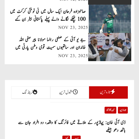
a
صاحبزادہ فرحان ایک سال میں ٹی ٹوئنٹی کرکٹ میں
v
100 چھکے لگانے والے پہلے پاکستانی بیٹر بن گئے
NOV 23, 2025
i
جے یو آئی کے ضلعی رہنما مولانا پیر صفی اللہ
g
خاندان اور ساتھیوں سمیت قومی وطن پارٹی میں
a
شامل
NOV 23, 2025
t
i
تازہ ترین
مقبول ترین
ٹرینڈنگ
o
n
تازہ ترین
خیبر پختونخوا
ڈی آئی خان: پہاڑپور کے علاقے میں فائرنگ کا واقعہ، دو افراد جان سے
ہاتھ دھو بیٹھے
پاکستان
کھیل