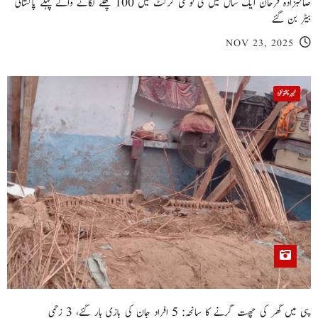
صاحبزادہ فرحان ایک سال میں ٹی ٹوئنٹی کرکٹ میں 100 چھکے لگانے والے پہلے پاکستانی
بیٹر بن گئے
NOV 23, 2025
خیبر پختونخوا
پبی میں گھر کی چھت گرنے کا سانحہ: 5 افراد جان کی بازی ہار گئے، 3 زخمی