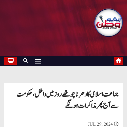
جماعت اسلامی کا دھرنا چوتھے روز میں داخل ، حکومت
سے آج پھر مذاکرات ہونگے
JUL 29, 2024