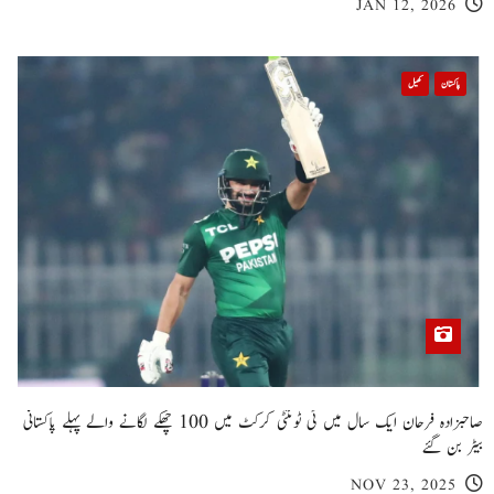
JAN 12, 2026
پاکستان
کھیل
صاحبزادہ فرحان ایک سال میں ٹی ٹوئنٹی کرکٹ میں 100 چھکے لگانے والے پہلے پاکستانی
بیٹر بن گئے
NOV 23, 2025