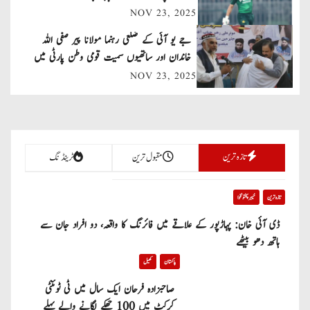
NOV 23, 2025
i
جے یو آئی کے ضلعی رہنما مولانا پیر صفی اللہ
g
خاندان اور ساتھیوں سمیت قومی وطن پارٹی میں
a
شامل
NOV 23, 2025
t
i
تازہ ترین
مقبول ترین
ٹرینڈنگ
o
n
تازہ ترین
خیبر پختونخوا
ڈی آئی خان: پہاڑپور کے علاقے میں فائرنگ کا واقعہ، دو افراد جان سے
ہاتھ دھو بیٹھے
پاکستان
کھیل
صاحبزادہ فرحان ایک سال میں ٹی ٹوئنٹی
کرکٹ میں 100 چھکے لگانے والے پہلے