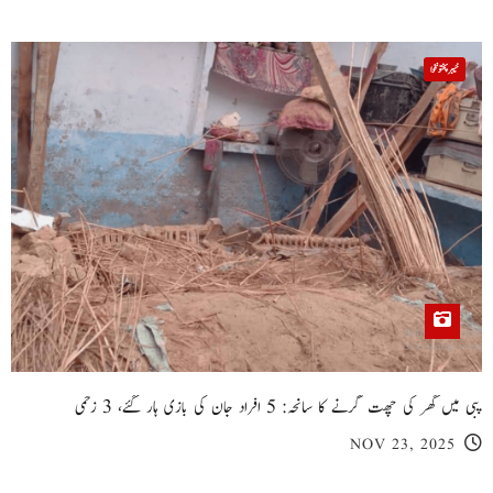
خیبر پختونخوا
پبی میں گھر کی چھت گرنے کا سانحہ: 5 افراد جان کی بازی ہار گئے، 3 زخمی
NOV 23, 2025