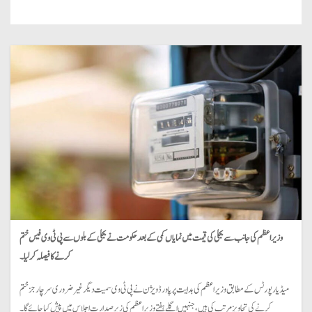
وزیراعظم کی جانب سے بجلی کی قیمت میں نمایاں کمی کے بعد حکومت نے بجلی کے بلوں سے پی ٹی وی فیس ختم
کرنے کا فیصلہ کرلیا۔
میڈیا رپورٹس کے مطابق وزیراعظم کی ہدایت پر پاور ڈویژن نے پی ٹی وی سمیت دیگر غیر ضروری سرچارجز ختم
کرنے کی تجاویز مرتب کی ہیں، جنہیں اگلے ہفتے وزیراعظم کی زیر صدارت اجلاس میں پیش کیا جائے گا۔