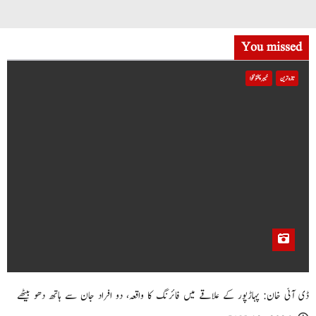
You missed
تازہ ترین
خیبر پختونخوا
ڈی آئی خان: پہاڑپور کے علاقے میں فائرنگ کا واقعہ، دو افراد جان سے ہاتھ دھو بیٹھے