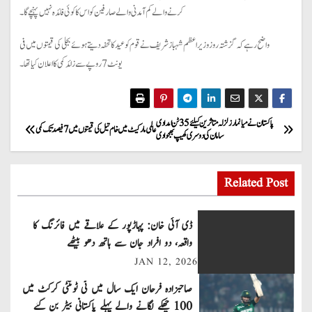
کرنے والے کم آمدنی والے صارفین کو اس کا کوئی فائدہ نہیں پہنچے گا۔
واضح رہے کہ گزشتہ روزوزیراعظم شہباز شریف نے قوم کو عید کاتحفہ دیتے ہوئے بجلی کی قیمتوں میں فی
یونٹ7روپے سے زائدکمی کااعلان کیا تھا۔
P
پاکستان نے میانمار زلزلہ متاثرین کیلئے 35 ٹن امدادی
عالمی مارکیٹ میں خام تیل کی قیمتوں میں 7 فیصد تک کمی
سامان کی دوسری کھیپ بھجوادی
o
s
Related Post
t
ڈی آئی خان: پہاڑپور کے علاقے میں فائرنگ کا
n
واقعہ، دو افراد جان سے ہاتھ دھو بیٹھے
JAN 12, 2026
a
صاحبزادہ فرحان ایک سال میں ٹی ٹوئنٹی کرکٹ میں
v
100 چھکے لگانے والے پہلے پاکستانی بیٹر بن گئے