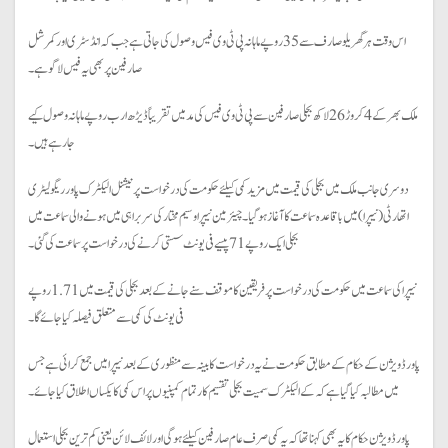
اس وقت ہر گھریلو صارف سے 35 روپے ماہانہ پی ٹی وی فیس وصول کی جاتی ہے جب کہ انڈسٹری اور کمرشل
صارفین پر بھی یہ فیس لاگو ہے۔
ملک بھر کے 4 کروڑ 26 لاکھ بجلی صارفین سے پی ٹی وی فیس کی مد میں تقریباً ڈیڑھ ارب روپے ماہانہ وصول کیے
جارہے ہیں۔
دوسری جانب ملک میں بجلی کی قیمت میں مزید کمی کیلئے حکومت کی درخواست پر نیشنل الیکٹرک پاور ریگولیٹری
اتھارٹی (نیپرا) میں باقاعدہ سماعت کا آغاز ہو گیا۔چیئرمین نیپرا وسیم مختار کی سربراہی میں ہونے والی سماعت میں
بجلی ایک روپے 71 پیسے فی یونٹ سستی کرنے کی درخواست پر سماعت کی گئی۔
نیپرا کی سماعت میں حکومت کی درخواست پر فریقین کا موقف سنے جانے کے بعد بجلی کی قیمت میں 1.71 روپے
فی یونٹ کی کمی سے متعلق فیصلہ کیا جائے گا۔
پاور ڈویژن کے حکام کے مطابق حکومت نے یہ درخواست کابینہ سے منظوری کے بعد نیپرا میں جمع کرائی ہے جس
میں مطالبہ کیا گیا ہے کہ کے الیکٹرک سمیت بجلی تقسیم کار تمام کمپنیوں پر اس کمی کا یکساں اطلاق کیا جائے۔
پاور ڈویژن حکام کایہ بھی کہنا تھا کہ یہ کمی صرف عام صارفین کیلئے ہوگی اور لائف لائن یعنی کم ترین بجلی استعمال