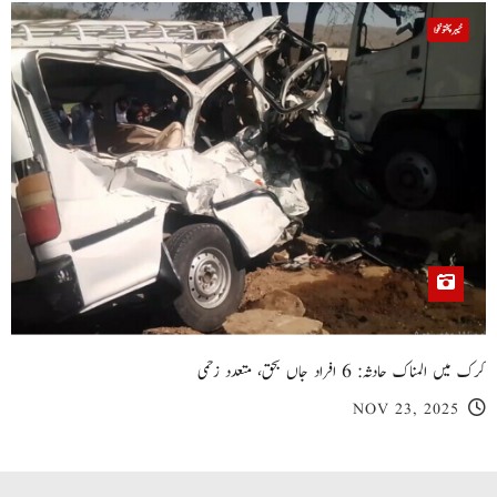
خیبر پختونخوا
کرک میں المناک حادثہ: 6 افراد جاں بحق، متعدد زخمی
NOV 23, 2025