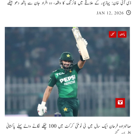
ڈی آئی خان: پہاڑپور کے علاقے میں فائرنگ کا واقعہ، دو افراد جان سے ہاتھ دھو بیٹھے
JAN 12, 2026
پاکستان
کھیل
صاحبزادہ فرحان ایک سال میں ٹی ٹوئنٹی کرکٹ میں 100 چھکے لگانے والے پہلے پاکستانی
بیٹر بن گئے