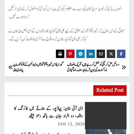
انہوں نے کہا کہ خواجہ سرا پاکستان کی سب سے مظلوم کمیونٹی ہے۔ اس کمیونٹی کو استعمال کرکے ایسی حرکتیں
کرنا مناسب نہیں۔
صحافی کے اس سوال پر کہ خیبر پختونخوا کے حقوق کے لیے علی امین گنڈاپور کا ساتھ دیں گے؟ پر ایمل ولی خان نے
کہا کہ علی امین گنڈا پور بتادیں کہ وہ فوج سے آخری ملاقات کب کریں گے۔
P
مسائل حل کرنیکی کوشش کر رہے ہیں ، تحریک انصاف
گورنر ہاؤس خیبر پختونخوا میں دلہا دلہن کے فوٹو شوٹ پر
مذاکرات کی میز پر آئے ، یوسف رضا گیلانی
پابندی عائد
o
s
Related Post
t
ڈی آئی خان: پہاڑپور کے علاقے میں فائرنگ کا
n
واقعہ، دو افراد جان سے ہاتھ دھو بیٹھے
JAN 12, 2026
a