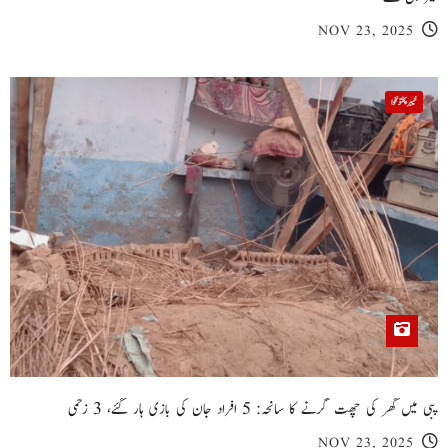
NOV 23, 2025
خیبر پختونخوا
پبی میں گھر کی چھت گرنے کا سانحہ: 5 افراد جان کی بازی ہار گئے، 3 زخمی
NOV 23, 2025