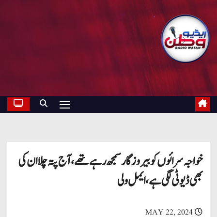
خواجہ سرائوں کو بیروزگار سمجھ رہے تھے ، آج پتہ چلا ان کی
بھی ڈیوٹی لگی ہے ، ایمل ولی
MAY 22, 2024