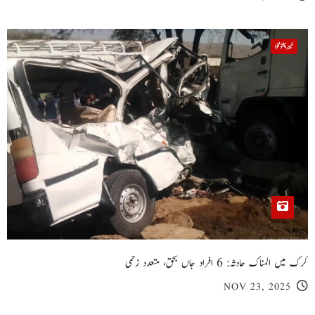
خیبر پختونخوا
کرک میں المناک حادثہ: 6 افراد جاں بحق، متعدد زخمی
NOV 23, 2025