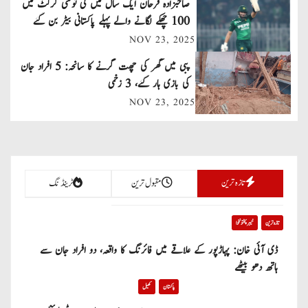
صاحبزادہ فرحان ایک سال میں ٹی ٹوئنٹی کرکٹ میں
v
100 چھکے لگانے والے پہلے پاکستانی بیٹر بن گئے
NOV 23, 2025
i
پبی میں گھر کی چھت گرنے کا سانحہ: 5 افراد جان
g
کی بازی ہار گئے، 3 زخمی
a
NOV 23, 2025
t
i
تازہ ترین
مقبول ترین
ٹرینڈنگ
o
n
تازہ ترین
خیبر پختونخوا
ڈی آئی خان: پہاڑپور کے علاقے میں فائرنگ کا واقعہ، دو افراد جان سے
ہاتھ دھو بیٹھے
پاکستان
کھیل