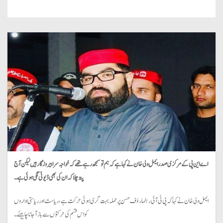
اے این پی کے مرکزی صدر ایمل ولی خان نے کہا ہے کہ ہم تو سمجھ رہے تھے کہ خواجہ سرا بیروزگار ہیں لیکن آج
پتہ چلا کہ ان کی بھی ڈیوٹی لگی ہوئی ہے۔
ایمل ولی خان نے کہا کہ پی ٹی آئی رہنما رؤف حسن پر حملہ بہت گری ہوئی حرکت ہے، ریاست اور ریاستی اداروں
کو اس قسم کی حرکتوں سے باز آ جانا چاہيئے۔