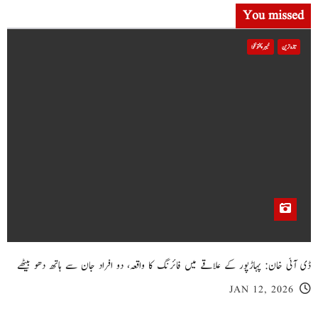
You missed
تازہ ترین
خیبر پختونخوا
ڈی آئی خان: پہاڑپور کے علاقے میں فائرنگ کا واقعہ، دو افراد جان سے ہاتھ دھو بیٹھے
JAN 12, 2026