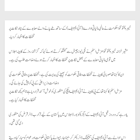
خیبرپختونخوا حکومت نے عالمی مالیاتی ادارے (آئی ایم ایف) کے ساتھ طے پانے والے معاہدے کے چند نکات پر
تحفظات کا اظہار کر دیا۔
مشیر خزانہ خیبر پختونخوا مزمل اسلم نے نجی نیوز چینل سے گفتگو کرتے ہوئے کہا کہ گزشتہ روز کے کابینہ اجلاس
میں قومی مالیاتی معاہدے کے بعض نکات پر تحفظات کا اظہار کرتے ہوئے وضاحت طلب کی ہے۔
ان کا کہنا تھا صوبائی کابینہ نے تحفظات وفاقی حکومت کو بھیجنے کی ہدایت کی ہے، تحفظات پر وفاقی حکومت کی
وضاحت وزیراعلیٰ کےپی کو پیش کی جائےگی۔
مزمل اسلم کا کہنا تھا کےپی کابینہ نے آئی ایم ایف پیکج کی منظوری کو خوش آئند قرار دیا ہے تاہم کچھ نکات پر
تحفظات کا اظہار کیا ہے۔
یاد رہے کہ دو روز قبل آئی ایم ایف کے ایگزیکٹو بورڈ اجلاس میں پاکستان کے لیے 7 ارب ڈالر قرض کی منظوری
دی گئی تھی۔
اس حوالے سے آئی ایم ایف کی مینیجنگ ڈائریکٹر کرسٹینا جارجیوا نے پاکستانی حکومت اور عوام کو مبارکباد دیتے