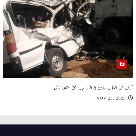
کرک میں المناک حادثہ: 6 افراد جاں بحق، متعدد زخمی
NOV 23, 2025