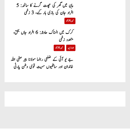
پبی میں گھر کی چھت گرنے کا سانحہ: 5
افراد جان کی بازی ہار گئے، 3 زخمی
خیبر پختونخوا
کرک میں المناک حادثہ: 6 افراد جاں بحق،
متعدد زخمی
تازہ ترین
خیبر پختونخوا
جے یو آئی کے ضلعی رہنما مولانا پیر صفی اللہ
خاندان اور ساتھیوں سمیت قومی وطن پارٹی
میں شامل