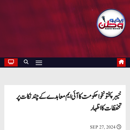
خیبرپختونخوا حکومت کا آئی ایم معاہدے کے چند نکات پر
تحفظات کا اظہار
SEP 27, 2024