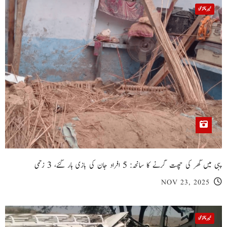
خیبر پختونخوا
پبی میں گھر کی چھت گرنے کا سانحہ: 5 افراد جان کی بازی ہار گئے، 3 زخمی
NOV 23, 2025
خیبر پختونخوا