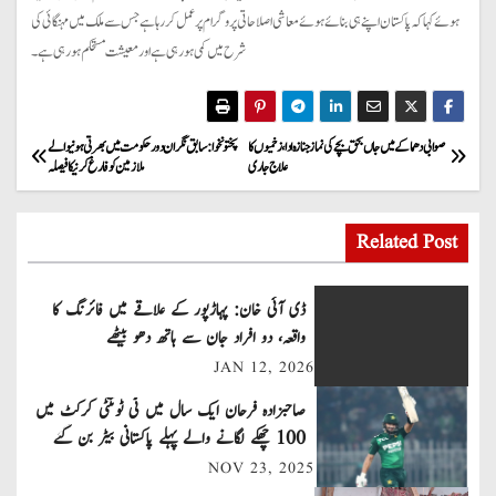
ہوئے کہا کہ پاکستان اپنے ہی بنائے ہوئے معاشی اصلاحاتی پروگرام پر عمل کر رہا ہے جس سے ملک میں مہنگائی کی
شرح میں کمی ہو رہی ہے اور معیشت مستحکم ہو رہی ہے۔
P
صوابی دھماکے میں جاں بحق بچے کی نماز جنازہ ادا، زخمیوں کا
پختونخوا: سابق نگران دور حکومت میں بھرتی ہونیوالے
علاج جاری
ملازمین کو فارغ کرنیکا فیصلہ
o
s
Related Post
t
ڈی آئی خان: پہاڑپور کے علاقے میں فائرنگ کا
n
واقعہ، دو افراد جان سے ہاتھ دھو بیٹھے
JAN 12, 2026
a
صاحبزادہ فرحان ایک سال میں ٹی ٹوئنٹی کرکٹ میں
v
100 چھکے لگانے والے پہلے پاکستانی بیٹر بن گئے
NOV 23, 2025
i