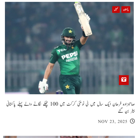
پاکستان
کھیل
صاحبزادہ فرحان ایک سال میں ٹی ٹوئنٹی کرکٹ میں 100 چھکے لگانے والے پہلے پاکستانی
بیٹر بن گئے
NOV 23, 2025