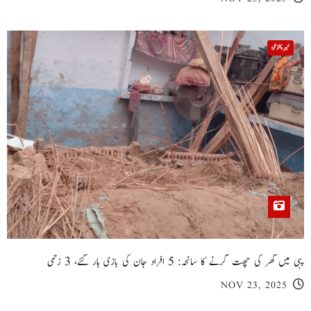
خیبر پختونخوا
پبی میں گھر کی چھت گرنے کا سانحہ: 5 افراد جان کی بازی ہار گئے، 3 زخمی
NOV 23, 2025