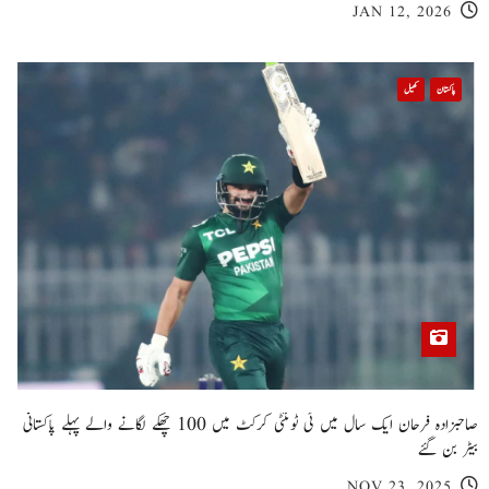
JAN 12, 2026
پاکستان
کھیل
صاحبزادہ فرحان ایک سال میں ٹی ٹوئنٹی کرکٹ میں 100 چھکے لگانے والے پہلے پاکستانی
بیٹر بن گئے
NOV 23, 2025