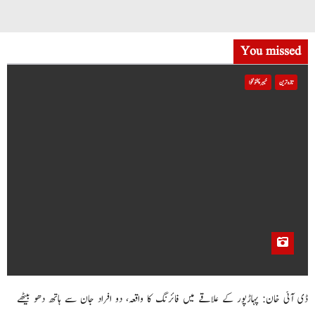
You missed
تازہ ترین
خیبر پختونخوا
ڈی آئی خان: پہاڑپور کے علاقے میں فائرنگ کا واقعہ، دو افراد جان سے ہاتھ دھو بیٹھے