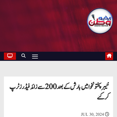
خیبرپختونخوا میں بارش کے بعد 200 سے زائد فیڈرز ٹرپ
کرگئے
JUL 30, 2024