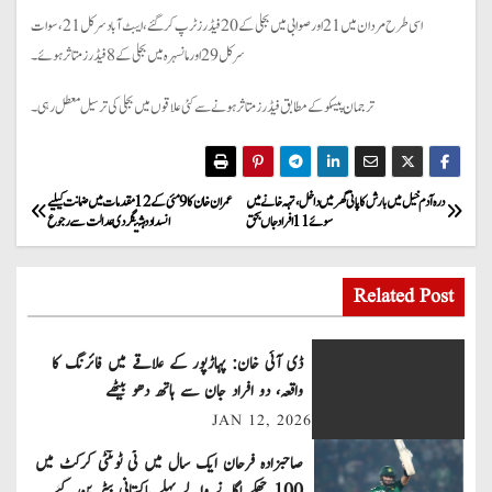
اسی طرح مردان میں 21 اور صوابی میں بجلی کے 20 فیڈرز ٹرپ کرگئے، ایبٹ آباد سرکل 21، سوات
سرکل 29 اور مانسہرہ میں بجلی کے 8 فیڈرز متاثر ہوئے۔
ترجمان پیسکو کے مطابق فیڈرز متاثر ہونے سے کئی علاقوں میں بجلی کی ترسیل معطل رہی۔
P
درہ آدم خیل میں بارش کا پانی گھر میں داخل، تہہ خانے میں
عمران خان کا 9 مئی کے 12 مقدمات میں ضمانت کیلیے
سوئے 11 افراد جاں بحق
انسداد دہشتگردی عدالت سے رجوع
o
s
Related Post
t
ڈی آئی خان: پہاڑپور کے علاقے میں فائرنگ کا
n
واقعہ، دو افراد جان سے ہاتھ دھو بیٹھے
JAN 12, 2026
a
صاحبزادہ فرحان ایک سال میں ٹی ٹوئنٹی کرکٹ میں
v
100 چھکے لگانے والے پہلے پاکستانی بیٹر بن گئے