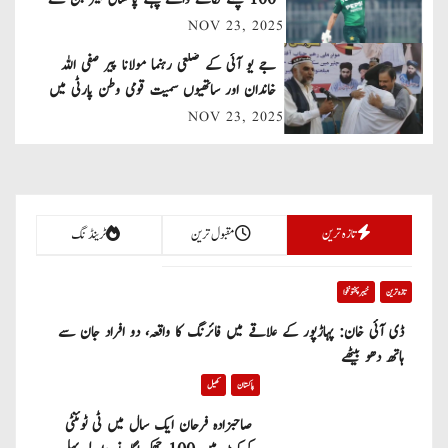
NOV 23, 2025
i
جے یو آئی کے ضلعی رہنما مولانا پیر صفی اللہ
g
خاندان اور ساتھیوں سمیت قومی وطن پارٹی میں
a
شامل
NOV 23, 2025
t
i
تازہ ترین
مقبول ترین
ٹرینڈنگ
o
n
تازہ ترین
خیبر پختونخوا
ڈی آئی خان: پہاڑپور کے علاقے میں فائرنگ کا واقعہ، دو افراد جان سے
ہاتھ دھو بیٹھے
پاکستان
کھیل
صاحبزادہ فرحان ایک سال میں ٹی ٹوئنٹی