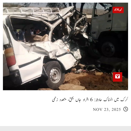
خیبر پختونخوا
کرک میں المناک حادثہ: 6 افراد جاں بحق، متعدد زخمی
NOV 23, 2025