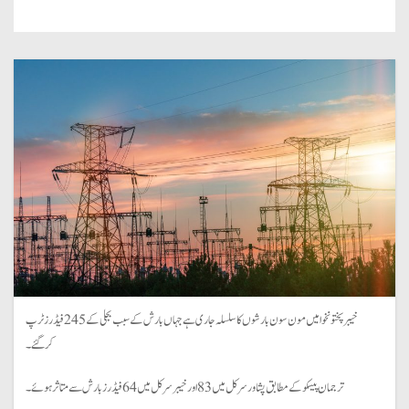
خیبرپختونخوا میں مون سون بارشوں کا سلسلہ جاری ہے جہاں بارش کے سبب بجلی کے 245 فیڈرز ٹرپ
کرگئے۔
ترجمان پیسکو کے مطابق پشاور سرکل میں 83 اور خیبر سرکل میں 64 فیڈرزبارش سے متاثر ہوئے۔