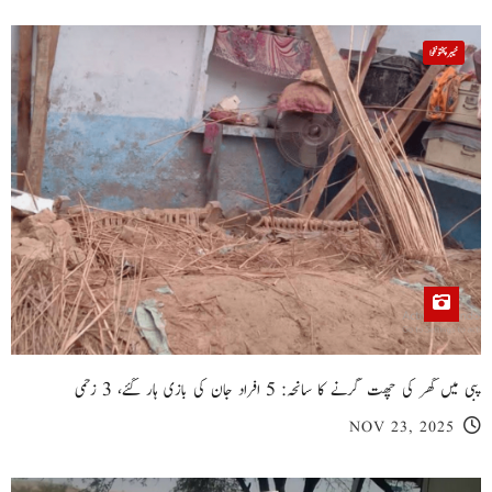
خیبر پختونخوا
پبی میں گھر کی چھت گرنے کا سانحہ: 5 افراد جان کی بازی ہار گئے، 3 زخمی
NOV 23, 2025