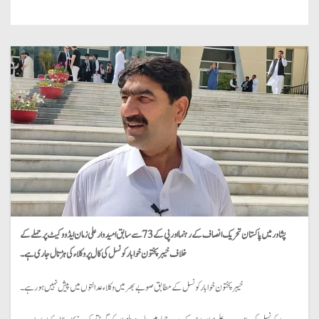
پشاور میں پاکستان تحریک انصاف کے رہنما اور پی کے 73 سے سابق امیدوار علی زمان ایڈووکیٹ پر حملے کے
خلاف خیبر پختون خوا بار کونسل کی کال پر وکلاء کی ہڑتال جاری ہے۔
خیبر پختون خوا بار کونسل کے مطابق صوبے بھر میں وکلاء عدالتوں میں پیش نہیں ہو رہے۔