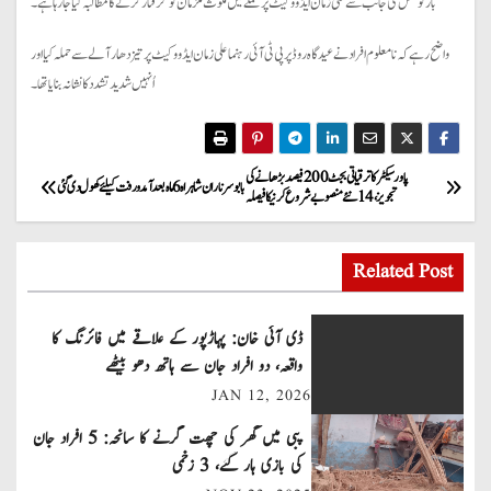
بار کونسل کی جانب سے علی زمان ایڈووکیٹ پر حملے میں ملوث ملزمان کو گرفتار کرنے کا مطالبہ کیا جا رہا ہے۔
واضح رہے کہ نامعلوم افراد نے عیدگاہ روڈ پر پی ٹی آئی رہنما علی زمان ایڈووکیٹ پر تیز دھار آلے سے حملہ کیا اور
اُنہیں شدید تشدد کا نشانہ بنایا تھا۔
P
پاور سیکٹر کا ترقیاتی بجٹ 200 فیصد بڑھانے کی
بابو سر ناران شاہراہ 6 ماہ بعد آمد و رفت کیلئے کھول دی گئی
تجویز، 14 نئے منصوبے شروع کرنیکا فیصلہ
o
s
Related Post
t
ڈی آئی خان: پہاڑپور کے علاقے میں فائرنگ کا
n
واقعہ، دو افراد جان سے ہاتھ دھو بیٹھے
JAN 12, 2026
a
پبی میں گھر کی چھت گرنے کا سانحہ: 5 افراد جان
v
کی بازی ہار گئے، 3 زخمی