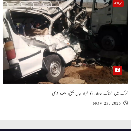
خیبر پختونخوا
کرک میں المناک حادثہ: 6 افراد جاں بحق، متعدد زخمی
NOV 23, 2025