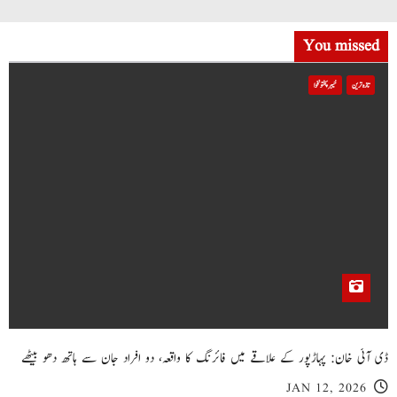
You missed
تازہ ترین
خیبر پختونخوا
ڈی آئی خان: پہاڑپور کے علاقے میں فائرنگ کا واقعہ، دو افراد جان سے ہاتھ دھو بیٹھے
JAN 12, 2026