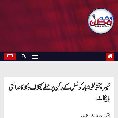
خیبر پختونخوا؛ بار کونسل کے رکن پر حملے کیخلاف وکلا کا عدالتی
بائیکاٹ
JUN 10, 2024