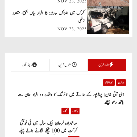
NOV 23, 2025
i
کرک میں المناک حادثہ: 6 افراد جاں بحق، متعدد
g
زخمی
a
NOV 23, 2025
t
i
تازہ ترین
مقبول ترین
ٹرینڈنگ
o
n
تازہ ترین
خیبر پختونخوا
ڈی آئی خان: پہاڑپور کے علاقے میں فائرنگ کا واقعہ، دو افراد جان سے
ہاتھ دھو بیٹھے
پاکستان
کھیل
صاحبزادہ فرحان ایک سال میں ٹی ٹوئنٹی
کرکٹ میں 100 چھکے لگانے والے پہلے