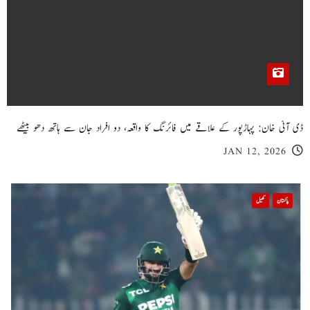
ڈی آئی خان: پہاڑپور کے علاقے میں فائرنگ کا واقعہ، دو افراد جان سے ہاتھ دھو بیٹھے
JAN 12, 2026
پاکستان
کھیل