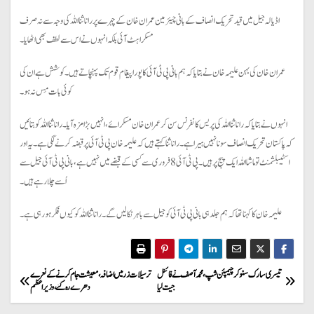
اڈیالہ جیل میں قید تحریک انصاف کے بانی چیئرمین عمران خان کے چہرے پر رانا ثنا اللہ کی وجہ سے نہ صرف
مسکراہٹ آئی بلکہ انہوں نے اس سے لطف بھی اٹھایا۔
عمران خان کی بہن علیمہ خان نے بتایا کہ ہم بانی پی ٹی آئی کا پورا پیغام قوم تک پہنچاتے ہیں۔ کوشش ہے ان کی
کوئی بات مِس نہ ہو۔
انہوں نے بتایا کہ رانا ثنا اللہ کی پریس کانفرنس سن کر عمران خان مسکرائے، انہیں بڑا مزہ آیا۔ رانا ثنا اللہ کو بتائیں
کہ پاکستان تحریک انصاف سونا نہیں ہیرا ہے۔ رانا ثنا کہتے ہیں کہ علیمہ خان پی ٹی آئی پر قبضہ کرنے لگی ہے۔ یہ اور
اسٹیبلشمنٹ تو ماشا اللہ ایک پیج پر ہیں۔ پی ٹی آئی 8 فروری سے کسی کے قبضے میں نہیں ہے، بانی پی ٹی آئی جیل سے
اُسے چلا رہے ہیں ۔
علیمہ خان کا کہنا تھا کہ ہم جلد ہی بانی پی ٹی آئی کو جیل سے باہر نکالیں گے۔ رانا ثنا اللہ کو کیوں فکر ہو رہی ہے ۔
P
تیسری سارک سنوکر چیمپئن شپ،محمد آصف نے فائنل
ترسیلات زر میں اضافہ، معیشت جام کرنے کے نعرے
جیت لیا
دھرے رہ گئے، وزیراعظم
o