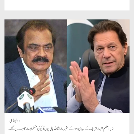
راولپنڈی:
وزیراعظم شہباز شریف کے سیاسی امور کے مشیر رانا ثنا اللہ بانی پی ٹی آئی کی مسکراہٹ کا سبب بن گئے۔