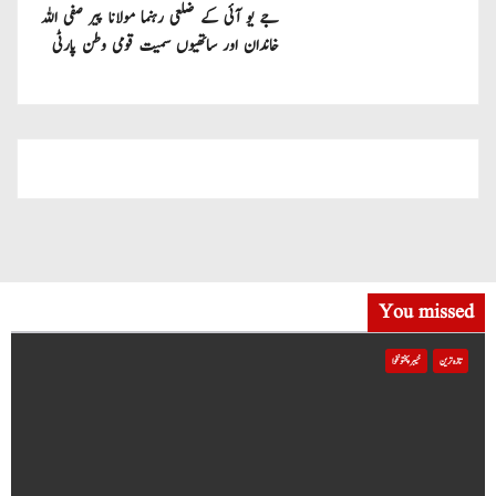
جے یو آئی کے ضلعی رہنما مولانا پیر صفی اللہ
خاندان اور ساتھیوں سمیت قومی وطن پارٹی
میں شامل
You missed
تازہ ترین
خیبر پختونخوا