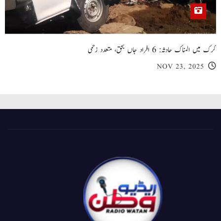
کرک میں المناک حادثہ: 6 افراد جاں بحق، متعدد زخمی
NOV 23, 2025