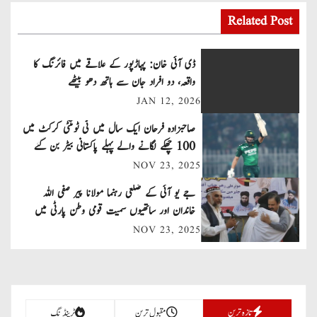
s
Related Post
t
ڈی آئی خان: پہاڑپور کے علاقے میں فائرنگ کا
n
واقعہ، دو افراد جان سے ہاتھ دھو بیٹھے
JAN 12, 2026
a
صاحبزادہ فرحان ایک سال میں ٹی ٹوئنٹی کرکٹ میں
v
100 چھکے لگانے والے پہلے پاکستانی بیٹر بن گئے
NOV 23, 2025
i
جے یو آئی کے ضلعی رہنما مولانا پیر صفی اللہ
g
خاندان اور ساتھیوں سمیت قومی وطن پارٹی میں
a
شامل
NOV 23, 2025
t
i
تازہ ترین
مقبول ترین
ٹرینڈنگ