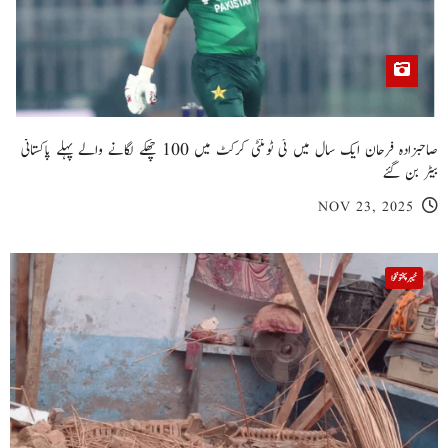
صاحبزادہ فرحان ایک سال میں ٹی ٹوئنٹی کرکٹ میں 100 چھکے لگانے والے پہلے پاکستانی
بیٹر بن گئے
NOV 23, 2025
خیبر پختونخوا