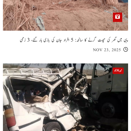
پبی میں گھر کی چھت گرنے کا سانحہ: 5 افراد جان کی بازی ہار گئے، 3 زخمی
NOV 23, 2025
خیبر پختونخوا