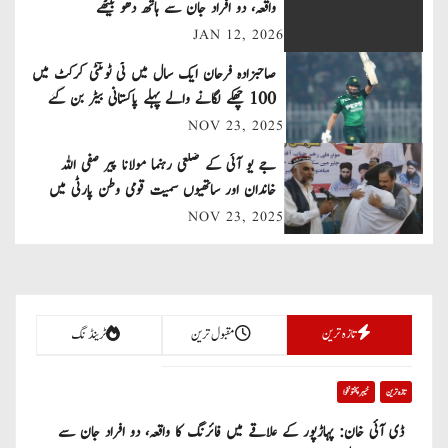
n
واقعہ، دو افراد جان سے ہاتھ دھو بیٹھے
JAN 12, 2026
a
صاحبزادہ فرحان ایک سال میں ٹی ٹوئنٹی کرکٹ میں
v
100 چھکے لگانے والے پہلے پاکستانی بیٹر بن گئے
NOV 23, 2025
i
جے یو آئی کے ضلعی رہنما مولانا پیر صفی اللہ
g
خاندان اور ساتھیوں سمیت قومی وطن پارٹی میں
a
شامل
NOV 23, 2025
t
i
تازہ ترین
مقبول ترین
ٹرینڈنگ
o
n
تازہ ترین
خیبر پختونخوا
ڈی آئی خان: پہاڑپور کے علاقے میں فائرنگ کا واقعہ، دو افراد جان سے