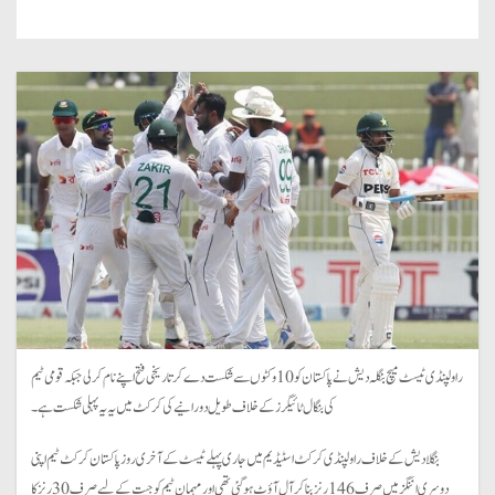
راولپنڈی ٹیسٹ میچ بنگلہ دیش نے پاکستان کو 10 وکٹوں سے شکست دے کر تاریخی فتح اپنے نام کرلی جبکہ قومی ٹیم
کی بنگال ٹائیگرز کے خلاف طویل دورانیے کی کرکٹ میں یہ یہ پہلی شکست ہے۔
بنگلادیش کے خلاف راولپنڈی کرکٹ اسٹیڈیم میں جاری پہلے ٹیسٹ کے آخری روز پاکستان کرکٹ ٹیم اپنی
دوسری اننگز میں صرف 146 رنز بناکر آل آؤٹ ہوگئی تھی اور مہمان ٹیم کو جیت کے لیے صرف 30 رنز کا