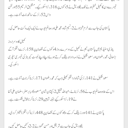
تیسرے دن کا کھیل ختم ہونے تک بنگلادیش نے 5 وکٹوں پر 316 رنز اسکور کیے۔ مشفیق الرحیم 55 اور لٹن
داس 52 رنز کے ساتھ ناٹ آؤٹ رہے۔
پاکستان کی جانب سے خرم شہزاد نے 2، نسیم شاہ، محمد علی اور صائم ایوب نے ایک ایک وکٹ حاصل کی۔
کھیل کا دوسرا روز
پنڈی اسٹیڈیم میں پاکستان ٹیم نے کھیل کے دوسرے روز 4 وکٹوں کے نقصان پر 158 رنز سے اننگز آگے
بڑھائی،محمد رضوان اور سعود شکیل نےذمہ دارانہ بیٹنگ کرتے ہوئے اپنے اپنے ٹیسٹ کیریئر کی تیسری سنچری
اسکور کی۔
سعود شکیل نے 141رنز کی شاندار اننگز کھیلی جب کہ محمد رضوان 171 رنز بناکر ناٹ آؤٹ رہے۔
اس کے علاوہ صائم ایوب نے 56 رنز بنائے،عبد اللہ شفیق 2، کپتان شان مسعود6، بابر صفر، سلمان علی آغا
نے 19 رنز اسکور کیے جبکہ شاہین 29 رنز بناکر ناقابل شکست رہے۔
پاکستان نے 141 اوورز بیٹنگ کرکے، 6 وکٹوں کے نقصان پر 448 رنز بناکر اننگز ڈکلیئرکر دی۔
بنگلادیش کی جانب سے شریفل اور حسن محمود نے2، 2 وکٹیں حاصل کیں ۔