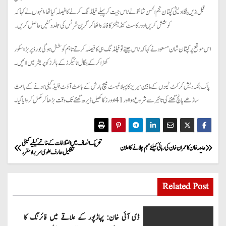
قبل ازیں بنگلادیشی کپتان نجم الحسن شانتو نے ٹاس جیت کر پہلے فیلڈنگ کرنے کا فیصلہ کیا تھا، انہوں نے کہا کہ
کوشش کریں اوور کاسٹ کنڈیشنز کا فائدہ اٹھاکر گرین شرٹس کی جلد وکٹیں حاصل کریں۔
اس موقع پر کپتان شان مسعود نے کہا کہ ٹاس جیتے تو فیلڈنگ ہی کا فیصلہ کرتے تاہم کوشش ہوگی بورڈ پر بڑا اسکور
کھڑا کرکے بنگال ٹائیگرز کے بالرز کو پریشر میں لائیں۔
پاک بنگلہ دیش کرکٹ ٹیموں کے مابین سیریز کا پہلا ٹیسٹ میچ بارش کے باعث آؤٹ فلیڈ گیلی ہونے کے باعث
ساڑھے پانچ گھنٹے کی تاخیر سے شروع ہوا اور 41 اوورز کا کھیل ڈیرھ گھنٹے تک وقت بڑھا کر مکمل کروایا گیا۔
P
تحریک انصاف میں اختلافات کے خاتمے کیلیے کمیٹی
علیمہ خان کا عمران خان کی رہائی کیلئے مہم چلانے کا اعلان
تشکیل، عارف علوی سربراہ مقرر
o
s
Related Post
t
ڈی آئی خان: پہاڑپور کے علاقے میں فائرنگ کا