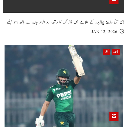
ڈی آئی خان: پہاڑپور کے علاقے میں فائرنگ کا واقعہ، دو افراد جان سے ہاتھ دھو بیٹھے
JAN 12, 2026
پاکستان
کھیل