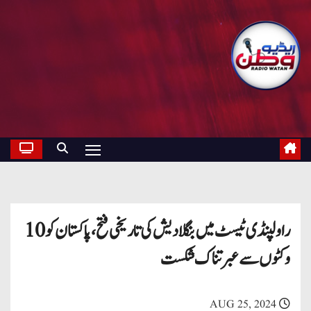
راولپنڈی ٹیسٹ میں بنگلادیش کی تاریخی فتح، پاکستان کو 10
وکٹوں سے عبرتناک شکست
AUG 25, 2024