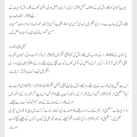
یوں پاکستان کو بنگلادیش کی کے خلاف محض 29 رنز کی برتری حاصل ہوئی، قومی ٹیم نے بنگلہ دیش کو جیت کے
لیے 30 رنز کا ہدف دیا۔
بنگلادیش کی جانب سے دوسری اننگز میں مہدی حسن میراز 4، شکیب الحسن 3 جبکہ شورف الاسلام، ناہید حسن اور
حسن محمود نے ایک ایک وکٹ حاصل کی۔
کھیل کا چوتھا روز
پاکستان کے 448 رنز کے جواب میں بنگلادیش کی ٹیم پہلی اننگز میں 565 رنز بنا کر آؤٹ ہوئی، مہمان ٹیم نے
پہلی اننگز میں 117رنز کی برتری حاصل کی، قومی ٹیم نے ٹیسٹ میچ کے چوتھے روز کے اختتام تک اپنی دوسری
اننگز میں ایک وکٹ پر 23 رنز بنائے۔
اس سے قبل پنڈی ٹیسٹ کے چوتھے روز بنگلا دیش نے اپنی پہلی نامکمل اننگز کا آغاز 316 رنز 5 کھلاڑی آؤٹ سے
کیا تو مشفیق الرحیم 55 اور لٹن داس 52 رنز کے ساتھ وکٹ پر تھے تاہم لٹن داس اپنے گزشتہ روز کے اسکور میں
صرف 4 رنز کے اضافے کے بعد نسیم شاہ کو وکٹ دے بیٹھے۔
دوسری جانب مشفیق الرحیم نے ذمہ دارانہ بیٹنگ کا سلسلہ جاری رکھا اور ٹیسٹ کرکٹ میں اپنی 11 ہویں سنچری
مکمل کی، مشفیق الرحیم 191 رنز کی شاندار اننگز کھیلنے کے بعد محمد علی کی گیند پر وکٹوں کے پیچھے کیچ آؤٹ
ہوئے۔