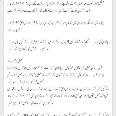
مشفیق الرحیم کے بعد مہمان ٹیم کے باقی بلے باز بھی جلد ہی پویلین لوٹ گئے اور پوری ٹیم 565 رنز بنا کر
آؤٹ ہوگئی، یہ ٹیسٹ کرکٹ میں پاکستان کے خلاف بنگلادیش کا سب سے بڑا اسکور بھی ہے۔
بنگلادیش کے دیگر بلے بازوں میں شادمان اسلام 93، مہدی حسن میراز،77 اور مومن الحق 50 رنز بناکر
نمایاں رہے۔
پاکستان کی جانب سے نسیم شاہ نے3، شاہین آفریدی نے 2، محمدعلی نے 2 اور خرم شہزاد نے 2 وکٹیں لیں جب کہ
صائم ایوب نے بھی ایک کھلاڑی کو آؤٹ کیا۔
کھیل کا تیسرا روز
تیسرے دن کھیل کے اختتام پر بنگلادیش نے پاکستان کے 448 رنز کے جواب میں 5 وکٹوں پر 316 رنز
بنائے، تیسرے روز بنگلادیش نے27 رنز کے مجموعی اسکور کے ساتھ کھیل کا آغاز کیا،ذاکر حسن 12 اور نجم
الحسین شنٹو 16 رنزبناکر آؤٹ ہوگئے۔
2 وکٹیں گرنے کے بعد شادمان اسلام اور مومن الحق کے درمیان شاندار شراکت داری بنی اور دونوں نے ففٹیاں
بھی اسکور کیں، لیکن پھر مومن الحق 50 رنز بناکر ٹیم کا ساتھ چھوڑ گئے اور شادمان بھی 93 رنز اسکور کر کے بولڈ
ہوگئے۔اس کے علاوہ شکیب الحسن 15 رنز بناسکے۔
5 وکٹیں گرنے کے بعد مشفیق الرحیم اور لٹن داس نے ذمہ درانہ بیٹنگ کی اور ٹیم کا اسکور 300 رنز کے پار کردیا،