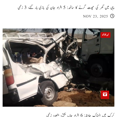
پبی میں گھر کی چھت گرنے کا سانحہ: 5 افراد جان کی بازی ہار گئے، 3 زخمی
NOV 23, 2025
خیبر پختونخوا
کرک میں المناک حادثہ: 6 افراد جاں بحق، متعدد زخمی