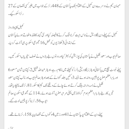
مہمان ٹیم نے دوسرے دن کھیل کے اختتام تک پاکستان کے 448 رنز کے جواب میں بغیر کسی نقصان کے 27
رنز اسکور کیے۔
کھیل کا پہلا روز
کھیل کے پہلے دن بنگلادیش نے ٹاس جیت کر بولنگ کرنے کا فیصلہ کیا اور نئی گیند کا فائدہ اٹھاتے ہوئے پاکستان
کے ابتدائی 3 کھلاڑیوں کو محض 16 مجموعی اسکور پر ہی آؤٹ کردیا۔
صائم ایوب اور سعود شکیل نے پاکستان کی پوزیشن کو بہتر کیا اور دونوں بلے بازوں نے نصف سنچریاں اسکور کیں۔
پہلے ٹیسٹ میچ میں پاکستانی اوپنرز بنگلادیشی بالرز کو کھیلنے میں ناکام رہے، اوپنر عبداللہ شفیق 2، کپتان شان مسعود 6
اور بابراعظم صفر پر پویلین روانہ ہوئے جبکہ 3 وکٹیں جلد گنوانے کے بعد اوپنر صائم ایوب اور نائب کپتان سعود
شکیل نے ذمہ دارانہ بیٹنگ کرتے ہوئے چائے کے وقفے تک ٹیم کا اسکور 81 رنز تک پہنچا دیا تھا۔
تجربہ کار بلے باز بابراعظم ہوم گراؤنڈ میں پہلی مرتبہ صفر پر آؤٹ ہوئے۔ 114 کے مجموعی اسکور پر صائم
ایوب 56 رنز بناکر پویلین لوٹ گئے۔
پہلے دن کے اختتام پر پاکستان نے 41 اوورز میں 4 وکٹوں کے نقصان پر 158 رنز بنائےتھے۔
ٹاس