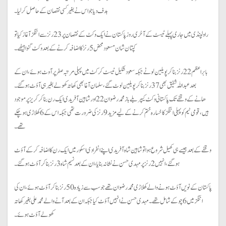
ہدف دیا جو اس نے بغیر کسی نقصان کے حاصل کرلیا۔
راولپنڈی میں جاری پہلے ٹیسٹ کے آخری روز پاکستان نے ایک وکٹ کے نقصان پر 23 رنز سے اننگز آغاز کیا تو
کپتان شان مسعود محض 5 رنز کا اضافہ کرنے کے بعد وکٹ گنوا بیٹھے۔
بابر اعظم 22 رنز بناکر پویلین لوٹے جبکہ سعود شکیل ٹیسٹ کرکٹ میں پہلی مرتبہ صفر پر آوٹ ہوئے، ان کے
بعد عبداللہ شفیق بھی 37 رنز بناکر پویلین لوٹ گئے، سلمان آغا بھی کھاتہ کھولے بغیر ہی آؤٹ ہوگئے۔
ھانے کے وقفے تک پاکستانی وکٹ کیپر بلے باز محمد رضوان 22 اور شاہین آفریدی ایک رن بناکر کریز پر موجود
ہیں، قومی ٹیم کو پہلی اننگز کا خسارہ ختم کرنے کے لیے مزید 9 رنز کی ضرورت تھی جبکہ اس کے 6 کھلاڑی ہوچکے
تھے۔
وقفے کے بعد جیسے ہی کھیل شروع ہوا تو شاہین شاہ آفریدی اپنے انفرادی اسکور میں ایک رن کا اضافہ کرکے آؤٹ
ہوگئے، انہیں 2 رنز پر مہدی حسن نے نشانہ بنایا، ان کے بعد نسیم شاہ 3 رنز بنا کر آؤٹ ہوگئے۔
پاکستان کے نویں آؤٹ ہونے والے کھلاڑی محمد رضوان تھے جو سب سے زیادہ 50 رنز بنا کر آؤٹ ہوئے، ان کی
اننگز میں 6 چوکے شامل تھے۔ مہدی حسن نے انہیں آؤٹ کیا جبکہ ان کے بعد آنے والے محمد علی بغیر کھاتہ
کھولے آؤٹ ہوئے۔