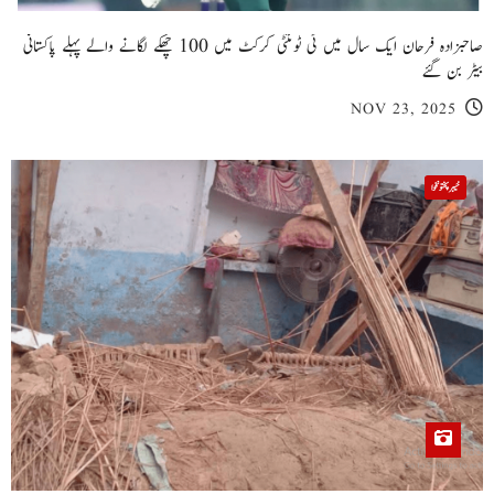
صاحبزادہ فرحان ایک سال میں ٹی ٹوئنٹی کرکٹ میں 100 چھکے لگانے والے پہلے پاکستانی
بیٹر بن گئے
NOV 23, 2025
خیبر پختونخوا