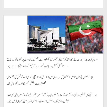
اسلام آباد: سپریم کورٹ نے سنی اتحاد کونسل کی مخصوص نشستوں سے متعلق درخواست پر محفوظ فیصلہ سناتے
ہوئے الیکشن کمیشن اور پشاور ہائیکورٹ کے فیصلے کو کالعدم قرار دے دیے۔
چیف جسٹس پاکستان قاضی فائز عیسیٰ کی سربراہی میں 13 رکنی لارجز بینچ نے سنی اتحاد کونسل کی مخصوص
نشستوں سے متعلق کیس کا فیصلہ محفوظ کیا تھا۔
لارجر بینچ میں جسٹس قاضی فائز عیسیٰ کے علاوہ جسٹس منیب اختر، جسٹس منصور علی شاہ، جسٹس اطہر من اللہ،
جسٹس عائشہ ملک، جسٹس شاہد وحید، جسٹس اظہر حسن رضوی شامل تھے۔