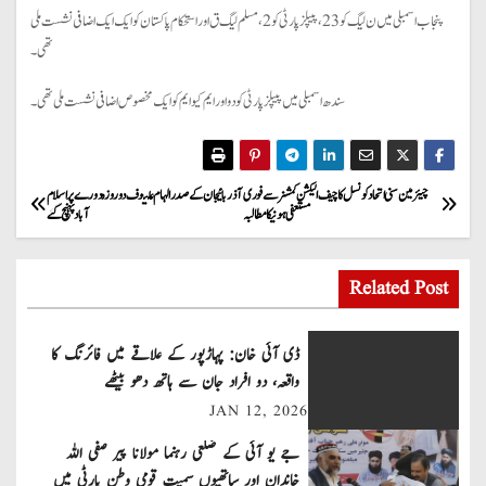
پنجاب اسمبلی میں ن لیگ کو 23، پیپلز پارٹی کو 2، مسلم لیگ ق اور استحکام پاکستان کو ایک ایک اضافی نشست ملی
تھی۔
سندھ اسمبلی میں پیپلز پارٹی کو دو اور ایم کیو ایم کو ایک مخصوص اضافی نشست ملی تھی۔
P
چیئرمین سنی اتحاد کونسل کا چیف الیکشن کمشنر سے فوری
آذربائیجان کے صدر الہام علیوف دو روزہ دورے پر اسلام
مستعفی ہونیکا مطالبہ
آباد پہنچ گئے
o
s
Related Post
t
ڈی آئی خان: پہاڑپور کے علاقے میں فائرنگ کا
n
واقعہ، دو افراد جان سے ہاتھ دھو بیٹھے
JAN 12, 2026
a
جے یو آئی کے ضلعی رہنما مولانا پیر صفی اللہ
v
خاندان اور ساتھیوں سمیت قومی وطن پارٹی میں