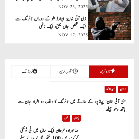
شامل
NOV 23, 2025
i
ڈی آئی خان: ایوارڈ شو کے دوران فائرنگ سے
g
ایک شخص جاں بحق، ایک زخمی
a
NOV 17, 2025
t
i
تازہ ترین
مقبول ترین
ٹرینڈنگ
o
n
تازہ ترین
خیبر پختونخوا
ڈی آئی خان: پہاڑپور کے علاقے میں فائرنگ کا واقعہ، دو افراد جان سے
ہاتھ دھو بیٹھے
پاکستان
کھیل
صاحبزادہ فرحان ایک سال میں ٹی ٹوئنٹی
کرکٹ میں 100 چھکے لگانے والے پہلے