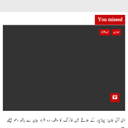
You missed
تازہ ترین
خیبر پختونخوا
ڈی آئی خان: پہاڑپور کے علاقے میں فائرنگ کا واقعہ، دو افراد جان سے ہاتھ دھو بیٹھے