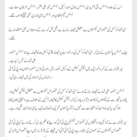
اس کے علاوہ جسٹس یحیٰ آفریدی، جسٹس جمال مندوخیل، جسٹس محمد علی مظہر، جسٹس عرفان سعادت،
جسٹس نعیم افغان اور جسٹس امین الدین بھی بینچ کا حصہ تھے۔
سنی اتحاد کونسل کی مخصوص نشستوں سے متعلق فیصلہ سنانے سے قبل فل کورٹ کے دو اجلاس بھی منعقد ہوئے
تھے۔
چیف جسٹس پاکستان نے بتایا کہ سنی اتحاد کونسل کی درخواست پر فیصلہ 8 کی اکثریت کا فیصلہ ہے جو جسٹس منصور
علی شاہ نے تحریر کیا ہے۔
سپریم کورٹ کے کمرہ نمبر ایک میں الیکشن کمیشن کے وکیل سکندر بشیر، اٹارنی جنرل منصور اعوان اور پی ٹی آئی
رہنماؤں کی موجودگی میں فیصلہ سنایا گیا۔
جسٹس منصور علی شاہ نے فیصلہ سناتے ہوئے سنی اتحاد کونسل کی مخصوص نشستوں سے متعلق الیکشن کمیشن اور
پشاور ہائیکورٹ کے فیصلوں کو کالعدم قرار دیا اور کہا کہ الیکشن کمیشن کا فیصلہ آئین کے خلاف ہے، انتخابی نشان کا نا
ملنا کسی سیاسی جماعت کو انتخابات سے نہیں روکتا، پاکستان تحریک انصاف ایک سیاسی جماعت تھی اور ہے۔
سپریم کورٹ نے خواتین اور اقلیتوں کی مخصوص نشستیں پی ٹی آئی کو دینے کا حکم جاری کرتے ہوئے کہا پی ٹی آئی
مخصوص نشستوں کے حصول کی حقدار ہے، پی ٹی آئی آئی اس فیصلے کے 15 روز میں اپنے مخصوص افراد کی