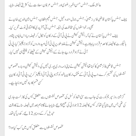
عائشہ ملک، جسٹس حسن اظہر رضوی اور جسٹس عرفان سعادت نے اکثریتی فیصلہ سنایا۔
چیف جسٹس پاکستان قاضی فاٸز عیسیٰ، جسٹس جمال مندوخیل، جسٹس نعیم افغان، جسٹس امین الدین خان نے
بھی درخواستوں کی مخالفت کی جبکہ جسٹس یحیٰ آفریدی کا اختلافی نوٹ تحریر کیا۔
چیف جسٹس پاکستان نے کہا کہ الیکشن کمیشن نے پی ٹی آئی کے ارکان کو نکال کر فیصلہ دیا، اس بنیاد پر پشاور
ہائیکورٹ کا فیصلہ کالعدم قرار دیا جاتا ہے، الیکشن کمیشن نے غلط طور پر پی ٹی آئی امیدواروں کو آزاد ڈیکلیئر کیا، پی ٹی
آئی نے آزاد قرار دیے جانے کے الیکشن کمیشن کے فیصلے کو چیلنج ہی نہیں کیا۔
جسٹس قاضی فائز عیسیٰ کا کہنا تھا الیکشن کمیشن نے اپنی ذمہ داری پوری نہیں کی، الیکشن کمیشن دوبارہ مخصوص
نشستوں کی تقسیم کرے، اب پی ٹی آئی کے منتخب ارکان یا خود کو آزاد یا پی ٹی آئی ڈیکلیئر کریں، پی ٹی آئی ارکان پر
کسی قسم کا دباو نہیں ہونا چاہیے۔
گزشتہ روز سپریم کورٹ کی جانب سے سنی اتحاد کونسل کی مخصوص نشستوں سے متعلق کیس کی کاز لسٹ جاری
کی تھی جس میں بتایا گیا تھا کہ کیس کا فیصلہ 12 جولائی کی صبح 9 بجے سنایا جائے گا تاہم بعد میں فیصلہ سنانے کا وقت
تبدیل کر کے دوپہر 12 بجے رکھ دیا گیا تھا۔
مخصوص نشستوں سے متعلق کیس میں کب کیا ہوا؟