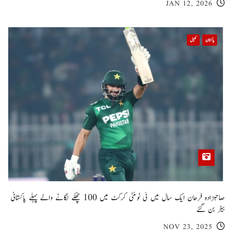
JAN 12, 2026
پاکستان
کھیل
صاحبزادہ فرحان ایک سال میں ٹی ٹوئنٹی کرکٹ میں 100 چھکے لگانے والے پہلے پاکستانی
بیٹر بن گئے
NOV 23, 2025