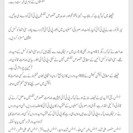
نشستوں کے نام کی فہرست دے۔
فیصلے میں کہا گیا ہے کہ پنجاب، خیبرپختونخوا اور سندھ میں مخصوص نشستیں پی ٹی آئی کو دے دی جائیں۔
سپریم کورٹ نے پی ٹی آئی کو پارلیمنٹ اور صوبائی اسمبلیوں میں بطور پی ٹی آئی قرار دے دیا اور سنی اتحاد کونسل کی
اپیلیں مسترد کر دیں۔
عدالت نے کہا کہ دیگر 41 امیدوار بھی 14 دن میں سرٹیفکیٹ دے سکتے ہیں کہ وہ سنی اتحادکونسل کے امیدوار
تھے، سنی اتحاد کونسل آئین کے مطابق مخصوص نشستیں نہیں لے سکتی، پی ٹی آئی بطور سیاسی جماعت قانون اور
آئین پر پورا اترتی ہے۔
فیصلے کے مطابق الیکشن کمیشن نے 80 اُمیدواروں کا ڈیٹا جمع کروایا، انتخابی نشان ختم ہونے سے کسی جماعت کا
الیکشن میں حصہ لینے کاحق ختم نہیں ہوتا۔
جسٹس یحیٰ آفریدی نے فیصلہ سناتے ہوئے کہا کہ پی ٹی آئی بحیثیت جماعت مخصوص نشستیں حاصل کرنے کی
قانونی و آئینی حقدار ہے، قومی اور صوبائی اسمبلیوں کے منتخب ارکان پی ٹی آئی کا حلف نامہ دیں، جن امیدواروں
نے سرٹیفکیٹ دیا کہ وہ پی ٹی آئی سے ہیں وہ ایسا ہی رہے گا، پی ٹی آئی کے منتخب امیدواروں کو کسی اور جماعت کا یا
آزاد امیدوار قرار نہیں دیا جا سکتا۔
جسٹس منصور علی شاہ، جسٹس اطہر من اللہ، جسٹس شاہد وحید، جسٹس منیب اختر، جسٹس محمدعلی مظہر، جسٹس