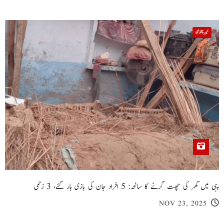
خیبر پختونخوا
پبی میں گھر کی چھت گرنے کا سانحہ: 5 افراد جان کی بازی ہار گئے، 3 زخمی
NOV 23, 2025