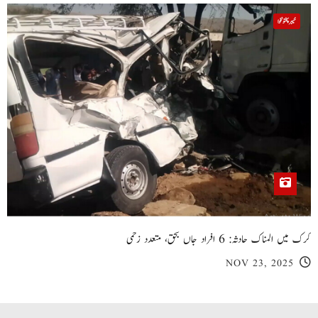
خیبر پختونخوا
کرک میں المناک حادثہ: 6 افراد جاں بحق، متعدد زخمی
NOV 23, 2025