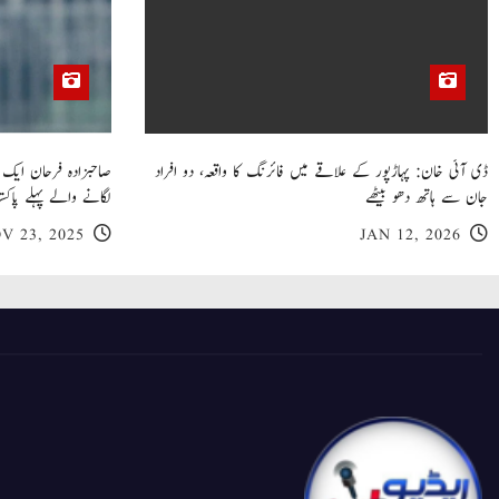
ڈی آئی خان: پہاڑپور کے علاقے میں فائرنگ کا واقعہ، دو افراد
جان سے ہاتھ دھو بیٹھے
لگانے والے پہلے پاکست
V 23, 2025
JAN 12, 2026