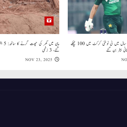
صاحبزادہ فرحان ایک سال میں ٹی ٹوئنٹی کرکٹ میں 100 چھکے
پبی میں
انی بیٹر بن گئے
گئے، 3 زخمی
NOV 23, 2025
NO