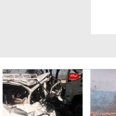
خیبر پختونخوا