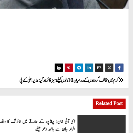
P
کرم میں مخالف گروہوں کے درمیان 10 دنوں کیلئے سیز فائر ہوگیا: وزیراعلیٰ کے پی
o
Related Post
s
t
ڈی آئی خان: پہاڑپور کے علاقے میں فائرنگ کا واقعہ
افراد جان سے ہاتھ دھو بیٹھے
n