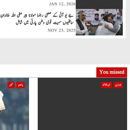
JAN 12, 2026
a
جے یو آئی کے ضلعی رہنما مولانا پیر صفی اللہ خاندان 
v
ساتھیوں سمیت قومی وطن پارٹی میں شامل
NOV 23, 2025
i
g
a
t
You missed
i
تازہ ترین
خیبر پختونخوا
پاکستان
کھیل
o
n