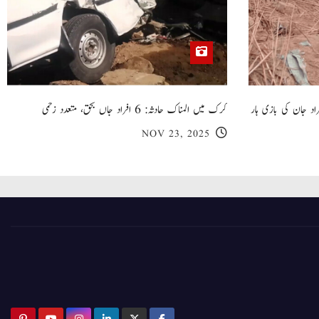
 گھر کی چھت گرنے کا سانحہ: 5 افراد جان کی بازی ہار
کرک میں المناک حادثہ: 6 افراد جاں بحق، متعدد زخمی
NOV 23, 2025