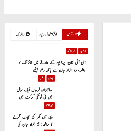
تازہ ترین
مقبول ترین
ٹرینڈنگ
تازہ ترین
خیبر پختونخوا
ڈی آئی خان: پہاڑپور کے علاقے میں فائرنگ کا
واقعہ، دو افراد جان سے ہاتھ دھو بیٹھے
پاکستان
کھیل
صاحبزادہ فرحان ایک سال
میں ٹی ٹوئنٹی کرکٹ میں
100 چھکے لگانے والے پہلے
خیبر پختونخوا
پاکستانی بیٹر بن گئے
پبی میں گھر کی چھت گرنے
کا سانحہ: 5 افراد جان کی