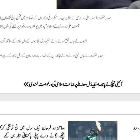
صدرِ مملکت آصف علی زرداری نے مظاہرین اور سیکیورٹی اہلکاروں کے تصادم میں قیمتی جانی نقصان پر ا
آصف علی زرداری نے اسلام آباد میں پولیس اور رینجرز پر حملے کی شدید 
اُنہوں نے جاں بحق ہونے والے سیکیورٹی اہلکاروں کے اہلِ خانہ کے ساتھ تعزیت 
صدرِ مملکت نے جاں بحق ہونے والے اہلکاروں کے بلند درجات اور ان کے اہلِ خانہ کے لیے صبرِ
آئینی بینچ نے پانامہ اسکینڈل معاملے پر جماعت اسلامی کی درخواست نمٹادی
، دو
چھکے لگانے والے پہلے پاکستانی بیٹر بن گئے