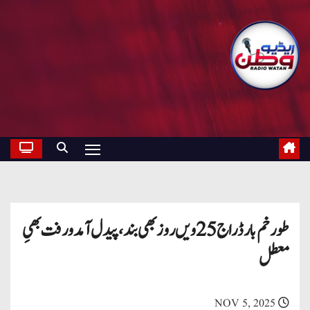
طورخم بارڈر اج 25ویں روز بھی بند، پیدل آمدورفت بھِی
معطل
NOV 5, 2025