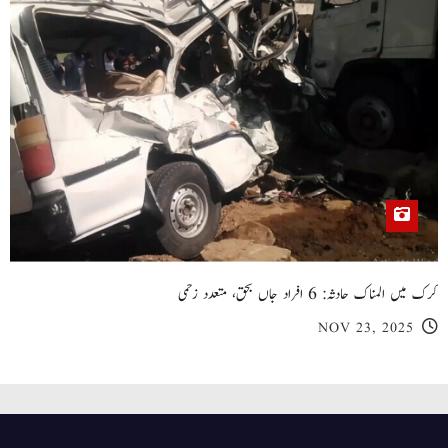
کرک میں المناک حادثہ: 6 افراد جاں بحق، متعدد زخمی
NOV 23, 2025