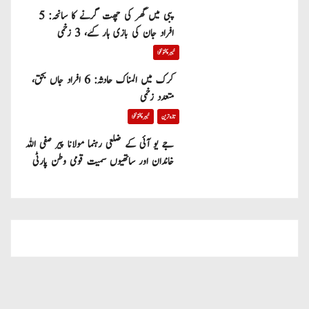
پبی میں گھر کی چھت گرنے کا سانحہ: 5
افراد جان کی بازی ہار گئے، 3 زخمی
خیبر پختونخوا
کرک میں المناک حادثہ: 6 افراد جاں بحق،
متعدد زخمی
تازہ ترین
خیبر پختونخوا
جے یو آئی کے ضلعی رہنما مولانا پیر صفی اللہ
خاندان اور ساتھیوں سمیت قومی وطن پارٹی
میں شامل