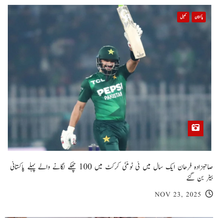
پاکستان
کھیل
صاحبزادہ فرحان ایک سال میں ٹی ٹوئنٹی کرکٹ میں 100 چھکے لگانے والے پہلے پاکستانی
بیٹر بن گئے
NOV 23, 2025