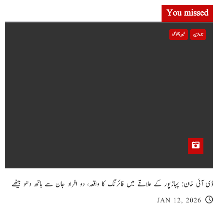
You missed
تازہ ترین
خیبر پختونخوا
ڈی آئی خان: پہاڑپور کے علاقے میں فائرنگ کا واقعہ، دو افراد جان سے ہاتھ دھو بیٹھے
JAN 12, 2026