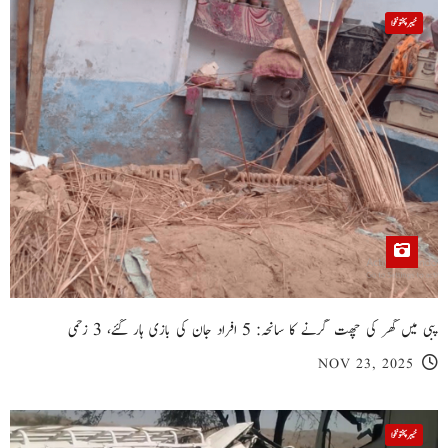
خیبر پختونخوا
پبی میں گھر کی چھت گرنے کا سانحہ: 5 افراد جان کی بازی ہار گئے، 3 زخمی
NOV 23, 2025
خیبر پختونخوا