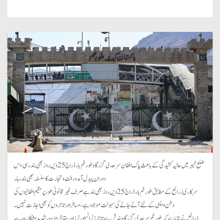
ضلع خیبر میں حالیہ کشیدگی کے باعث پاک افغان سرحدی گزرگاہ طورخم بارڈر اج 25ویں روز بھی بند رہی، اس
دوران پیدل آمدورفت و تجارت کا سلسلہ بھی بند رہا۔
سرکاری زرائع کے مطابق طورخم بارڈر اج 25ویں روز بھی بند ہے صرف غیرقانونی طور پر مقیم افغانیوں کی
وطن واپسی کے لئے آنےجانے کی سہولت موجود ہے، مسافر اور تاجروں کو بھی اجازت نہیں۔
ذرائع نے بتایا ہے کہ طورخم سرحدی گزرگاہ بندش سے تاجرز ٹرانسپورٹرز اور مقامی مزدور شدید مشکلات سے