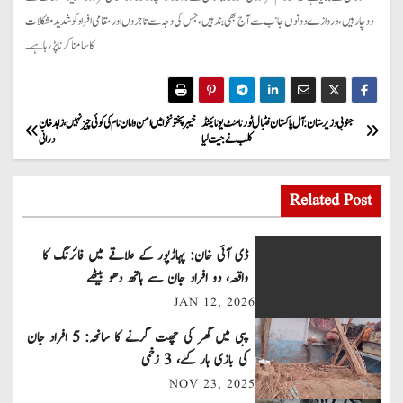
دوچار ہیں، دروازے دونوں جانب سے آج بھی بند ہیں، جس کی وجہ سے تاجروں اور مقامی افراد کو شدید مشکلات
کا سامنا کرنا پڑ رہا ہے۔
P
جنوبی وزیرستان: آل پاکستان فٹبال ٹورنامنٹ یونائیٹڈ
خیبرپختونخوا میں امن وامان نام کی کوئی چیز نہیں، زاہد خان
کلب نے جیت لیا
درانی
o
s
Related Post
t
ڈی آئی خان: پہاڑپور کے علاقے میں فائرنگ کا
n
واقعہ، دو افراد جان سے ہاتھ دھو بیٹھے
JAN 12, 2026
a
پبی میں گھر کی چھت گرنے کا سانحہ: 5 افراد جان
v
کی بازی ہار گئے، 3 زخمی
NOV 23, 2025
i