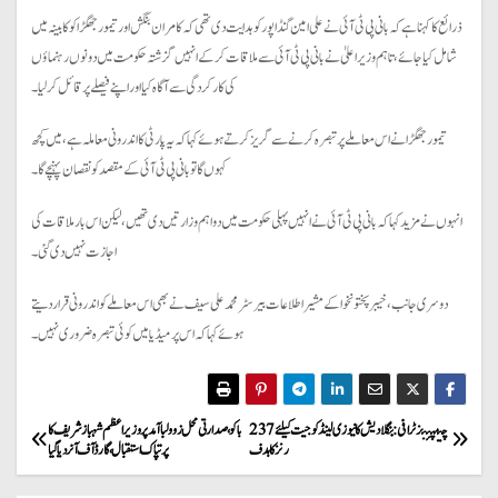
ذرائع کا کہنا ہے کہ بانی پی ٹی آئی نے علی امین گنڈاپور کو ہدایت دی تھی کہ کامران بنگش اور تیمور جھگڑا کو کابینہ میں
شامل کیا جائے، تاہم وزیراعلیٰ نے بانی پی ٹی آئی سے ملاقات کرکے انہیں گزشتہ حکومت میں دونوں رہنماؤں
کی کارکردگی سے آگاہ کیا اور اپنے فیصلے پر قائل کر لیا۔
تیمور جھگڑا نے اس معاملے پر تبصرہ کرنے سے گریز کرتے ہوئے کہا کہ یہ پارٹی کا اندرونی معاملہ ہے، میں کچھ
کہوں گا تو بانی پی ٹی آئی کے مقصد کو نقصان پہنچے گا۔
انہوں نے مزید کہا کہ بانی پی ٹی آئی نے انہیں پہلی حکومت میں دو اہم وزارتیں دی تھیں، لیکن اس بار ملاقات کی
اجازت نہیں دی گئی۔
دوسری جانب، خیبرپختونخوا کے مشیر اطلاعات بیرسٹر محمد علی سیف نے بھی اس معاملے کو اندرونی قرار دیتے
ہوئے کہا کہ اس پر میڈیا میں کوئی تبصرہ ضروری نہیں۔
P
چیمپئنز ٹرافی: بنگلادیش کا نیوزی لینڈ کو جیت کیلئے 237
باکو ، صدارتی محل زوولبا آمد پر وزیراعظم شہباز شریف کا
رنز کا ہدف
پرتپاک استقبال ، گارڈ آف آنر دیا گیا
o