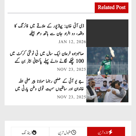
s
Related Post
t
ڈی آئی خان: پہاڑپور کے علاقے میں فائرنگ کا
n
واقعہ، دو افراد جان سے ہاتھ دھو بیٹھے
JAN 12, 2026
a
صاحبزادہ فرحان ایک سال میں ٹی ٹوئنٹی کرکٹ میں
v
100 چھکے لگانے والے پہلے پاکستانی بیٹر بن گئے
NOV 23, 2025
i
جے یو آئی کے ضلعی رہنما مولانا پیر صفی اللہ
g
خاندان اور ساتھیوں سمیت قومی وطن پارٹی میں
a
شامل
NOV 23, 2025
t
i
تازہ ترین
مقبول ترین
ٹرینڈنگ