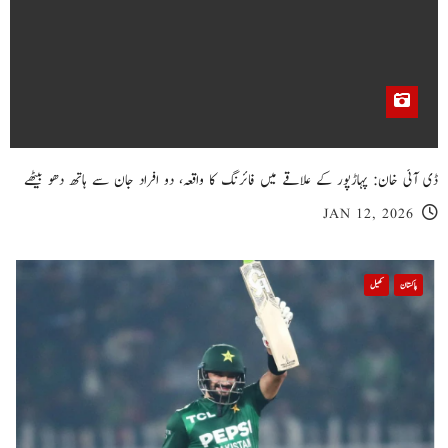
ڈی آئی خان: پہاڑپور کے علاقے میں فائرنگ کا واقعہ، دو افراد جان سے ہاتھ دھو بیٹھے
JAN 12, 2026
پاکستان
کھیل