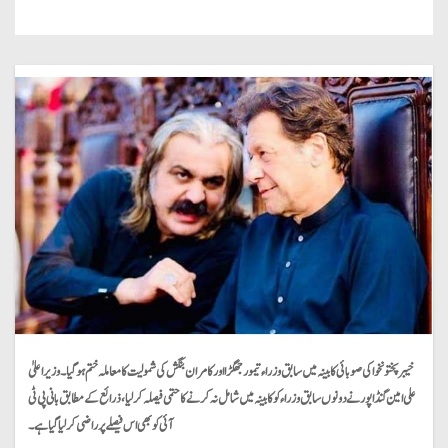
خیبرپختونخوا کی صوبائی کابینہ میں سابق وزراء تیمور جھگڑا اور کامران بنگش کی شمولیت کا معاملہ ختم ہو گیا۔ وزیراعلیٰ
علی امین گنڈاپور نے دونوں سابق وزراء کو کابینہ میں شامل نہ کرنے کا حتمی فیصلہ کر لیا، ذرائع کے مطابق بانی پی ٹی
آئی کو بھی اس فیصلے پر راضی کر لیا گیا ہے۔