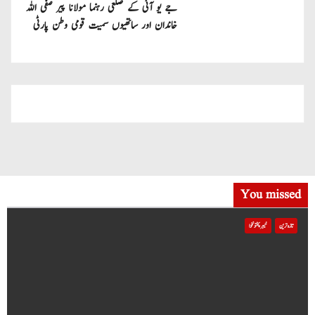
جے یو آئی کے ضلعی رہنما مولانا پیر صفی اللہ
خاندان اور ساتھیوں سمیت قومی وطن پارٹی
میں شامل
You missed
تازہ ترین
خیبر پختونخوا