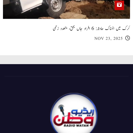
کرک میں المناک حادثہ: 6 افراد جاں بحق، متعدد زخمی
NOV 23, 2025