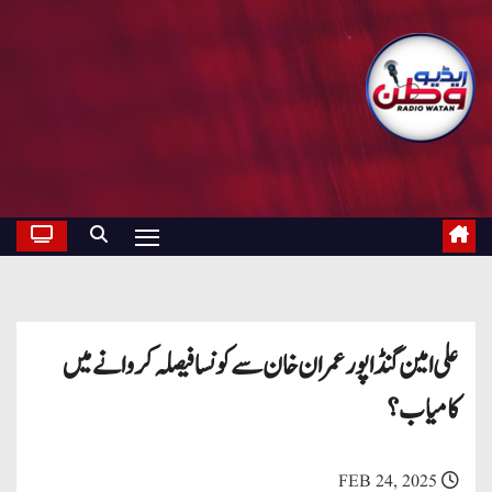
علی امین گنڈاپور عمران خان سے کونسا فیصلہ کروانے میں
کامیاب؟
FEB 24, 2025