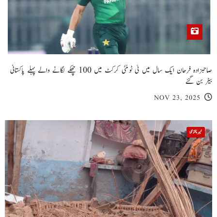
صاحبزادہ فرحان ایک سال میں ٹی ٹوئنٹی کرکٹ میں 100 چھکے لگانے والے پہلے پاکستانی
بیٹر بن گئے
NOV 23, 2025
خیبر پختونخوا