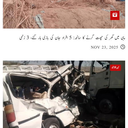
پبی میں گھر کی چھت گرنے کا سانحہ: 5 افراد جان کی بازی ہار گئے، 3 زخمی
NOV 23, 2025
خیبر پختونخوا