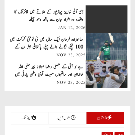
t
ڈی آئی خان: پہاڑپور کے علاقے میں فائرنگ کا
n
واقعہ، دو افراد جان سے ہاتھ دھو بیٹھے
JAN 12, 2026
a
صاحبزادہ فرحان ایک سال میں ٹی ٹوئنٹی کرکٹ میں
v
100 چھکے لگانے والے پہلے پاکستانی بیٹر بن گئے
NOV 23, 2025
i
جے یو آئی کے ضلعی رہنما مولانا پیر صفی اللہ
g
خاندان اور ساتھیوں سمیت قومی وطن پارٹی میں
a
شامل
NOV 23, 2025
t
i
تازہ ترین
مقبول ترین
ٹرینڈنگ
o