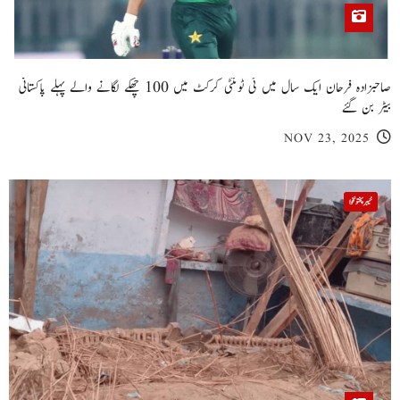
صاحبزادہ فرحان ایک سال میں ٹی ٹوئنٹی کرکٹ میں 100 چھکے لگانے والے پہلے پاکستانی
بیٹر بن گئے
NOV 23, 2025
خیبر پختونخوا