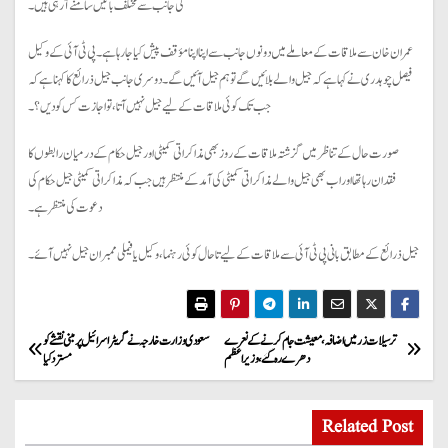
کی جانب سے مختلف باتیں سامنے آ رہی ہیں۔
عمران خان سے ملاقات کے معاملے میں دونوں جانب سے اپنا اپنا مؤقف پیش کیا جا رہا ہے۔ پی ٹی آئی کے وکیل
فیصل چوہدری نے کہا ہے کہ جیل والے بلائیں گے تو ہم جیل آئیں گے۔ دوسری جانب جیل ذرائع کا کہنا ہے کہ
جب تک کوئی ملاقات کے لیے جیل نہیں آتا، تو اجازت کس کو دیں؟۔
صورت حال کے تناظر میں گزشتہ ملاقات کے روز بھی مذاکراتی کمیٹی اور جیل حکام کے درمیان رابطوں کا
فقدان رہا تھا اور اب بھی جیل والے مذاکراتی کمیٹی کی آمد کے منتظر ہیں جب کہ مذاکراتی کمیٹی جیل حکام کی
دعوت کی منتظر ہے۔
جیل ذرائع کے مطابق بانی پی ٹی آئی سے ملاقات کے لیے تاحال کوئی رہنما، وکیل یا فیملی ممبران جیل نہیں آئے۔
P
ترسیلات زر میں اضافہ، معیشت جام کرنے کے نعرے
سعودی وزارت خارجہ نے گریٹر اسرائیل پر مبنی نقشے کو
دھرے رہ گئے، وزیراعظم
مسترد کیا
o
s
Related Post