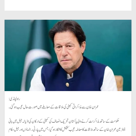
راولپنڈی:
عمران خان سے مذاکراتی کمیٹی کی ملاقات کے معاملے میں صورت حال عجیب ہو گئی۔
حکومت کے ساتھ مذاکرات کرنےو الی پاکستان تحریک انصاف کی کمیٹی کے ارکان کی اڈیالہ جیل میں بانی
چیئرمین عمران خان کے ساتھ ملاقات کا معاملہ عجیب کشمکش کا شکار ہوگیا، جس میں پارٹی رہنماؤں اور جیل حکام