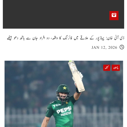
ڈی آئی خان: پہاڑپور کے علاقے میں فائرنگ کا واقعہ، دو افراد جان سے ہاتھ دھو بیٹھے
JAN 12, 2026
پاکستان
کھیل