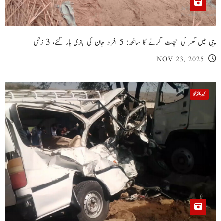
پبی میں گھر کی چھت گرنے کا سانحہ: 5 افراد جان کی بازی ہار گئے، 3 زخمی
NOV 23, 2025
خیبر پختونخوا