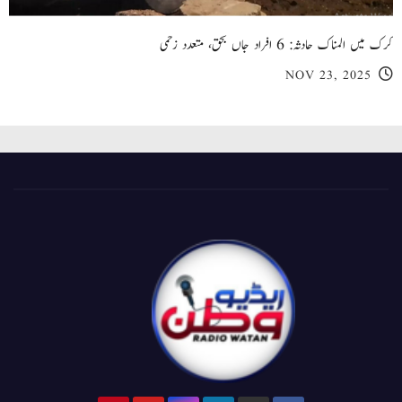
کرک میں المناک حادثہ: 6 افراد جاں بحق، متعدد زخمی
NOV 23, 2025