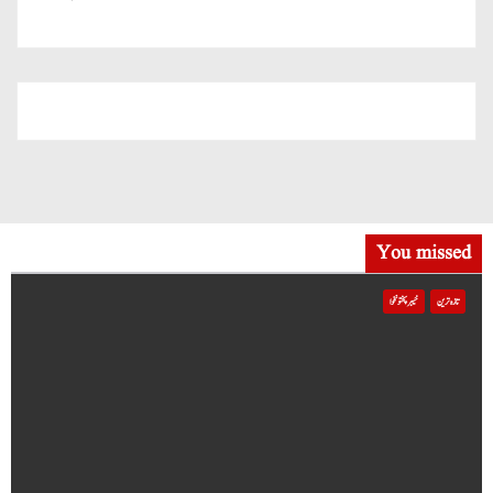
میں شامل
You missed
تازہ ترین
خیبر پختونخوا