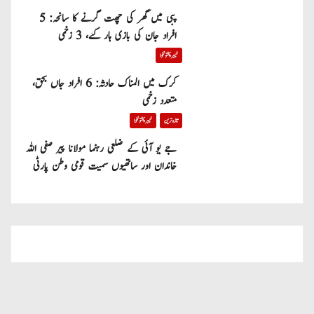
پبی میں گھر کی چھت گرنے کا سانحہ: 5
افراد جان کی بازی ہار گئے، 3 زخمی
خیبر پختونخوا
کرک میں المناک حادثہ: 6 افراد جاں بحق،
متعدد زخمی
تازہ ترین
خیبر پختونخوا
جے یو آئی کے ضلعی رہنما مولانا پیر صفی اللہ
خاندان اور ساتھیوں سمیت قومی وطن پارٹی
میں شامل