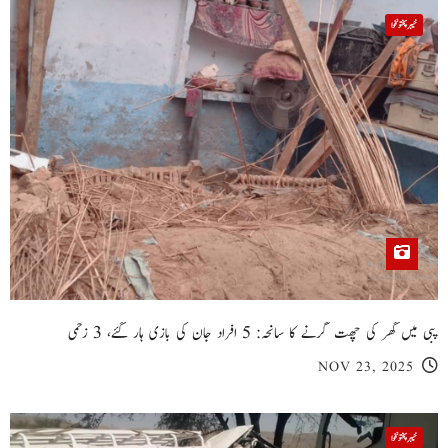
خیبر پختونخوا
پبی میں گھر کی چھت گرنے کا سانحہ: 5 افراد جان کی بازی ہار گئے، 3 زخمی
NOV 23, 2025
خیبر پختونخوا