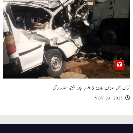
کرک میں المناک حادثہ: 6 افراد جاں بحق، متعدد زخمی
NOV 23, 2025