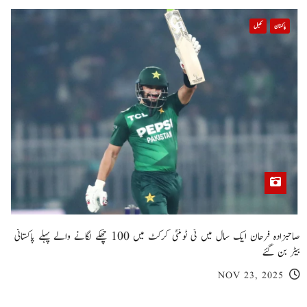
پاکستان
کھیل
صاحبزادہ فرحان ایک سال میں ٹی ٹوئنٹی کرکٹ میں 100 چھکے لگانے والے پہلے پاکستانی
بیٹر بن گئے
NOV 23, 2025