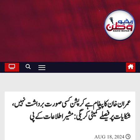
عمران خان کا پیغام ہے کرپشن کسی صورت برداشت نہیں،
شکایات پر فیصلے کمیٹی کریگی: مشیر اطلاعات کے پی
AUG 18, 2024