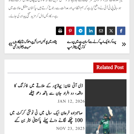
ہو، بانی پی ٹی آئی نے واضح کیا ہے کہ ہم انتظامیہ اور عدالت سے رجوع کرتے ہیں، پاکستان مشکل حالات میں
ہے، رکاوٹیں ڈال کر مزید تلخی پیدا نہ کی جائے۔
P
پردہ کرنا میک اپ کرنے سے آسان ہے، میں پردے
پشاور میں پولیس موبائل پر دھماکہ ،2اہلکاروں
کوترجیح دیتا؛ ٹرمپ
سمیت5افراد زخمی
o
s
Related Post
t
ڈی آئی خان: پہاڑپور کے علاقے میں فائرنگ کا
n
واقعہ، دو افراد جان سے ہاتھ دھو بیٹھے
JAN 12, 2026
a
صاحبزادہ فرحان ایک سال میں ٹی ٹوئنٹی کرکٹ میں
v
100 چھکے لگانے والے پہلے پاکستانی بیٹر بن گئے
NOV 23, 2025
i