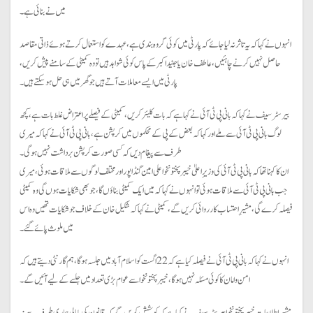
میں نے بنائی ہے۔
انہوں نے کہا کہ یہ تاثر نہ لیا جائے کہ پارٹی میں کوئی گروہ بندی ہے، عہدے کو استعمال کرتے ہوئے ذاتی مقاصد
حاصل نہیں کرنے چاہئیں، عاطف خان یا جنید اکبر کے پاس کوئی شواہد ہیں تو وہ کمیٹی کے سامنے پیش کریں،
پارٹی میں ایسے معاملات آتے ہیں جو گھر میں ہی حل ہو سکتے ہیں۔
بیرسٹر سیف نے کہا کہ بانی پی ٹی آئی نے کہا ہے کہ بات کلیئر کریں، کمیٹی کے فیصلے پر اعتراض غلط بات ہے، کچھ
لوگ بانی پی ٹی آئی سے ملے اور کہا کہ بعض کے پی کے محکموں میں کرپشن ہے، بانی پی ٹی آئی نے کہا کہ میری
طرف سے پیغام دیں کہ کسی صورت کرپشن برداشت نہیں ہو گی۔
ان کا کہنا تھا کہ بانی پی ٹی آئی کی وزیرِ اعلیٰ خیبر پختونخوا علی امین گنڈا پور اور مختلف لوگوں سے ملاقات ہوئی، میری
جب بانی پی ٹی آئی سے ملاقات ہوئی تو انہوں نے کہا کہ میں ایک کمیٹی بناؤں گا، جو بھی شکایات ہوں گی وہ کمیٹی
فیصلہ کرے گی، مشیرِ احتساب کارروائی کریں گے، کمیٹی نے کہا کہ شکیل خان کے خلاف جو شکایات تھیں وہ اس
میں ملوث پائے گئے۔
انہوں نے کہا کہ بانی پی ٹی آئی نے فیصلہ کیا ہے کہ 22 اگست کو اسلام آباد میں جلسہ ہو گا، ہم گارنٹی دیتے ہیں کہ
امن و امان کا کوئی مسئلہ نہیں ہو گا، خیبر پختونخوا سے عوام بڑی تعداد میں جلسے کے لیے آئیں گے۔
مشیرِ اطلاعات خیبر پختونخوا بیرسٹر سیف نے کہا ہے کہ کوشش کریں گے کہ قانون کی پامالی ہماری طرف سے نہ