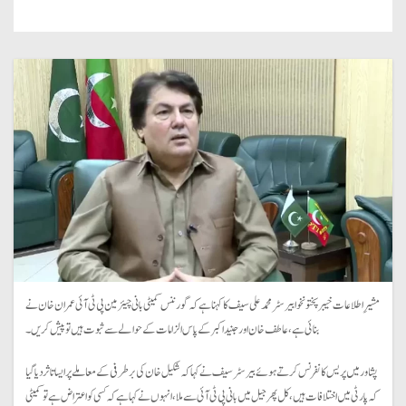
مشیرِ اطلاعات خیبر پختونخوا بیرسٹر محمد علی سیف کا کہنا ہے کہ گورننس کمیٹی بانی چیئرمین پی ٹی آئی عمران خان نے
بنائی ہے، عاطف خان اور جنید اکبر کے پاس الزامات کے حوالے سے ثبوت ہیں تو پیش کریں۔
پشاور میں پریس کانفرنس کرتے ہوئے بیرسٹر سیف نے کہا کہ شکیل خان کی برطرفی کے معاملے پر ایسا تاثر دیا گیا
کہ پارٹی میں اختلافات ہیں، کل پھر جیل میں بانی پی ٹی آئی سے ملا، انہوں نے کہا ہے کہ کسی کو اعتراض ہے تو کمیٹی