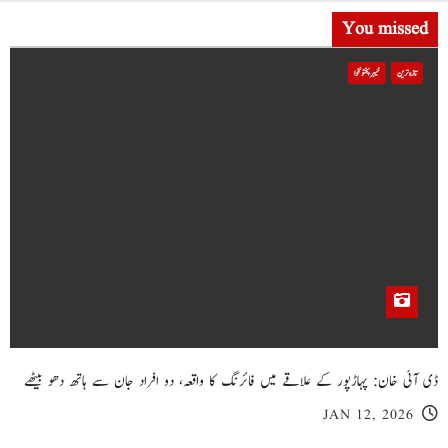
You missed
تازہ ترین
خیبر پختونخوا
ڈی آئی خان: پہاڑپور کے علاقے میں فائرنگ کا واقعہ، دو افراد جان سے ہاتھ دھو بیٹھے
JAN 12, 2026