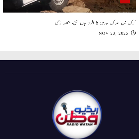
کرک میں المناک حادثہ: 6 افراد جاں بحق، متعدد زخمی
NOV 23, 2025