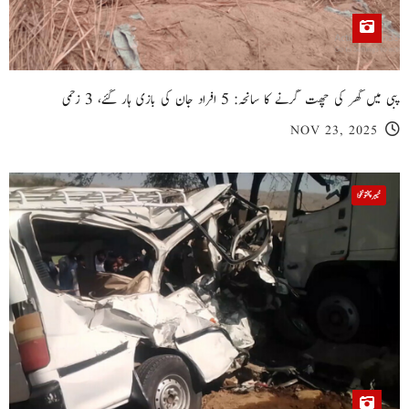
پبی میں گھر کی چھت گرنے کا سانحہ: 5 افراد جان کی بازی ہار گئے، 3 زخمی
NOV 23, 2025
خیبر پختونخوا