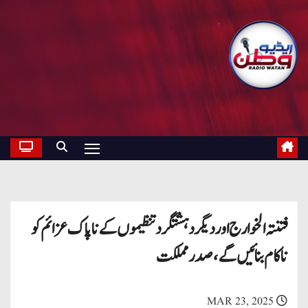
فتنتہ الخوارج اور دیگر دہشتگرد تنظیموں کے ناپاک عزائم کو
ناکام بنائیں گے، صدر مملکت
MAR 23, 2025