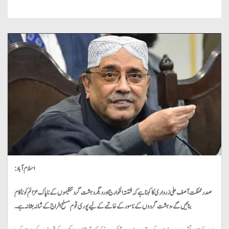
اسلام آباد:
صدر مملکت آصف علی زرداری کا کہنا ہے کہ فتنتہ الخوارج اور دیگر دہشت گرد تنظیموں کے ناپاک عزائم کو ناکام
بنائیں گے، دہشت گردوں کے ناسور کے خاتمے کے لیے پوری قوم مسلح افراج کے شانہ بشانہ ہے۔