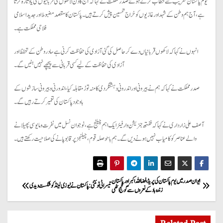
یوم پاکستان تقریب سے خطاب کرتے ہوئے صدر مملکت نے کہا کہ آج کا دن لاکھوں کی قربانیوں کی یاد تازہ کرتا
ہے، آج ہم وطن کے شہد اور غازیوں کو خراج تحسین پیش کرتے ہیں۔ پاکستان کا مقصد مضبوط اور جدید اسلامی
فلاحی مملکت ہے۔
انہوں نے کہا کہ لاکھوں قربانیاں دے کر حاصل کی گئی آزادی کی حفاظت کرنی ہے، مادر وطن کے تحفظ اور
آزادی کی حفاظت کے لیے کسی قربانی سے پیچھے نہیں ہٹیں گے۔
صدر مملکت نے کہا کہ ہم نے بیرونی اور اندرونی دہشتگردی کا منہ توڑ مقابلہ کیا، اندورنی و بیرونی سازشوں کے
باوجود پاکستان کی تعمیر کرتے رہیں گے۔
آصف علی زارداری نے کہا کہ ففتھ جنریشن وار فیئر ایک اہم چیلنج ہے، نوجوان نسل میں نفرت و مایوسی پھیلانے
والے عناصر کو کامیاب نہیں ہونے دیں گے۔ ہم باحوصلہ قوم، چیلنجز پر قابو پانے کی صلاحیت رکھتے ہیں۔
P
ایوان صدر میں یوم پاکستان کی پریڈ ، فضا اللہ اکبر اور پاکستان
تیسرا ٹی ٹوئنٹی: پاکستان نے نیوزی لینڈ کو شکست دیدی
زندہ باد کے نعروں سے گونج اٹھی
o