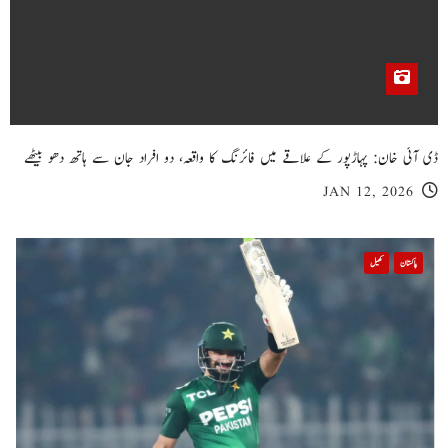
ڈی آئی خان: پہاڑپور کے علاقے میں فائرنگ کا واقعہ، دو افراد جان سے ہاتھ دھو بیٹھے
JAN 12, 2026
پاکستان
کھیل