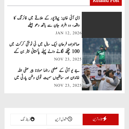
s
Related Post
t
ڈی آئی خان: پہاڑپور کے علاقے میں فائرنگ کا
n
واقعہ، دو افراد جان سے ہاتھ دھو بیٹھے
JAN 12, 2026
a
صاحبزادہ فرحان ایک سال میں ٹی ٹوئنٹی کرکٹ میں
v
100 چھکے لگانے والے پہلے پاکستانی بیٹر بن گئے
NOV 23, 2025
i
جے یو آئی کے ضلعی رہنما مولانا پیر صفی اللہ
g
خاندان اور ساتھیوں سمیت قومی وطن پارٹی میں
a
شامل
NOV 23, 2025
t
i
تازہ ترین
مقبول ترین
ٹرینڈنگ
o