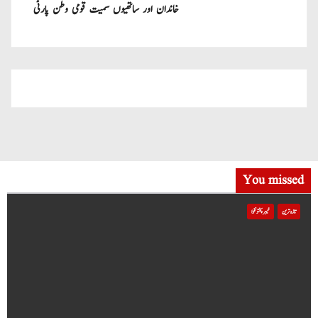
خاندان اور ساتھیوں سمیت قومی وطن پارٹی
میں شامل
You missed
تازہ ترین
خیبر پختونخوا