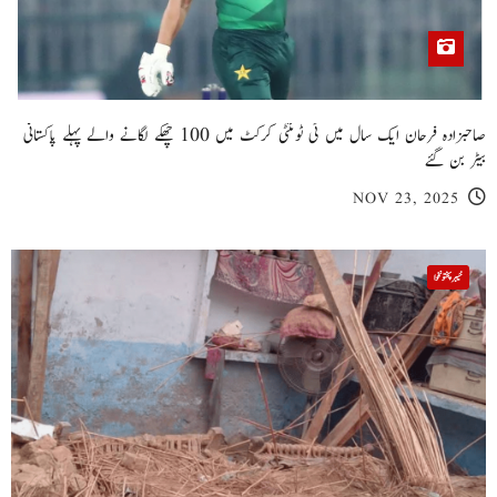
صاحبزادہ فرحان ایک سال میں ٹی ٹوئنٹی کرکٹ میں 100 چھکے لگانے والے پہلے پاکستانی
بیٹر بن گئے
NOV 23, 2025
خیبر پختونخوا