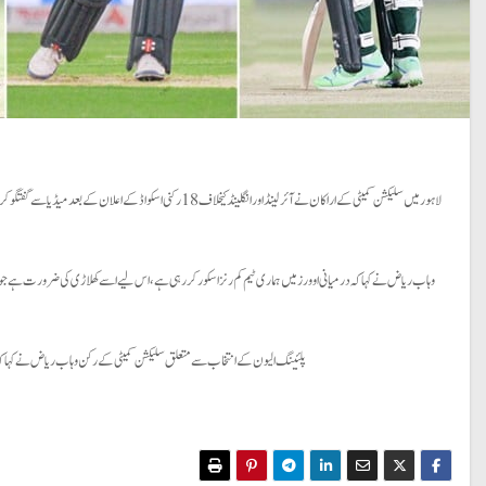
لاہور میں سلیکشن کمیٹی کے اراکان نے آئرلینڈ اور انگلینڈ کیخل
وہاب ریاض نے کہا کہ درمیانی اوورز میں ہماری ٹیم کم رنز اسکور کررہی ہے، اس لیے اسے کھلاڑی کی ضرورت ہے جو ٹیم
پلئینگ الیون کے انتخاب سے متعلق سلیکشن کمیٹی کے رکن وہاب ریاض نے کہا کہ یہ ہ