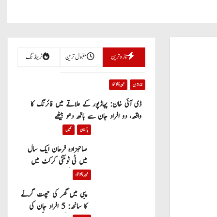
تازہ ترین
مقبول ترین
ٹرینڈنگ
تازہ ترین
خیبر پختونخوا
ڈی آئی خان: پہاڑپور کے علاقے میں فائرنگ کا
واقعہ، دو افراد جان سے ہاتھ دھو بیٹھے
پاکستان
کھیل
صاحبزادہ فرحان ایک سال
میں ٹی ٹوئنٹی کرکٹ میں
100 چھکے لگانے والے پہلے
خیبر پختونخوا
پاکستانی بیٹر بن گئے
پبی میں گھر کی چھت گرنے
کا سانحہ: 5 افراد جان کی