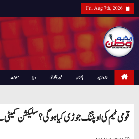
Fri. Aug 7th, 2026
تازہ ترین
پاکستان
خیبرپختونخوا
دنیا
معیشت
قومی ٹیم کی اوپننگ جوڑی کیا ہوگی؟ سلیکشن کمیٹی