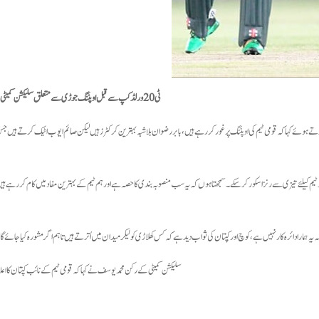
ٹی20 ورلڈکپ سے قبل اوپننگ جوڑی سے متعلق سلیکشن کمیٹی نے لب کشائی کردی۔
اف 18 رکنی اسکواڈ کے اعلان کے بعد میڈیا سے گفتگو کرتے ہوئے کہا کہ قومی ٹیم کی اوپننگ پر غور کررہے ہیں، بابر رضوان بلاشبہ بہترین کرکٹرز ہیں لیکن صائم ایوب اٹیک کر
 کیلئے تیزی سے رنز اسکور کرسکے۔ سمجھتا ہوں کہ یہ سب منصوبہ بندی کا حصہ ہے اور ہم ٹیم کے بہترین مفاد میں کام کر رہے ہیں 
مارا دائرہ کار نہیں ہے، کوچ اور کپتان کی ثواب دید ہے کہ کس کھلاڑی کو لیکر میدان میں اُترتے ہیں تاہم اگر مشورہ کیا جائے گا
سلیکشن کمیٹی کے رکن محمد یوسف نے کہا کہ قومی ٹیم کے نائب کپتان کا اعل