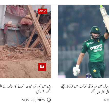
خیبر پختونخوا
صاحبزادہ فرحان ایک سال میں ٹی ٹوئنٹی کرکٹ میں 100 چھکے
پبی میں
انی بیٹر بن گئے
گئے، 3 زخمی
NOV 23, 2025
NO