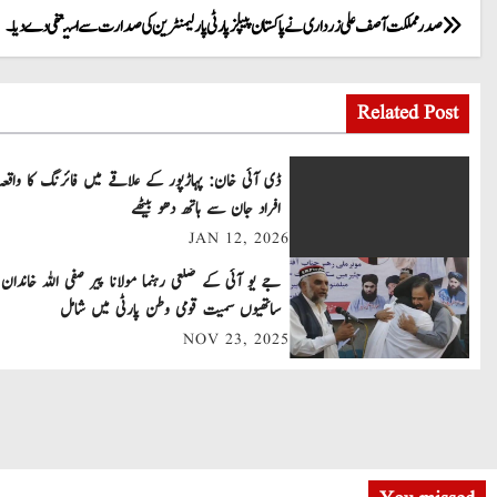
P
صدر مملکت آصف علی زرداری نے پاکستان پیپلز پارٹی پارلیمنٹرین کی صدارت سے استعفی دے دیا۔
o
Related Post
s
t
ڈی آئی خان: پہاڑپور کے علاقے میں فائرنگ کا واقعہ
افراد جان سے ہاتھ دھو بیٹھے
n
JAN 12, 2026
a
جے یو آئی کے ضلعی رہنما مولانا پیر صفی اللہ خاندان 
v
ساتھیوں سمیت قومی وطن پارٹی میں شامل
NOV 23, 2025
i
g
a