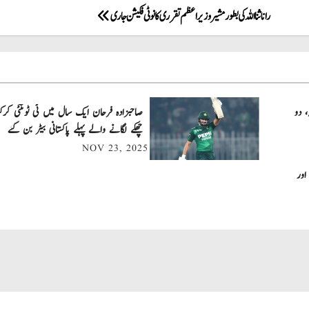
رانا ثنا اللہ کی بطور مشیر وزیراعظم تقرری کا نوٹی فکیشن جاری
، دو
چھکے لگانے والے پہلے پاکستانی بیٹر بن گئے
NOV 23, 2025
اور