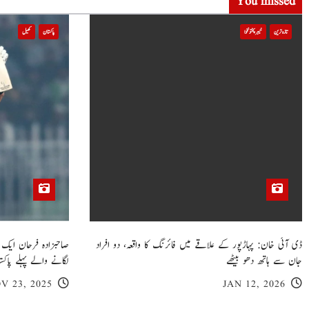
t
You missed
i
تازہ ترین
خیبر پختونخوا
پاکستان
کھیل
o
n
ڈی آئی خان: پہاڑپور کے علاقے میں فائرنگ کا واقعہ، دو افراد
جان سے ہاتھ دھو بیٹھے
لگانے والے پہلے پاکست
V 23, 2025
JAN 12, 2026