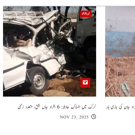
خیبر پختونخوا
 گھر کی چھت گرنے کا سانحہ: 5 افراد جان کی بازی ہار
کرک میں المناک حادثہ: 6 افراد جاں بحق، متعدد زخمی
NOV 23, 2025