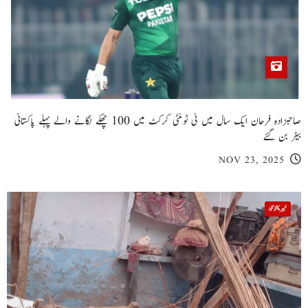
صاحبزادہ فرحان ایک سال میں ٹی ٹوئنٹی کرکٹ میں 100 چھکے لگانے والے پہلے پاکستانی
بیٹر بن گئے
NOV 23, 2025
خیبر پختونخوا