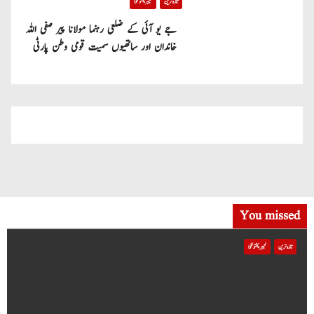
تازہ ترین
خیبر پختونخوا
جے یو آئی کے ضلعی رہنما مولانا پیر صفی اللہ
خاندان اور ساتھیوں سمیت قومی وطن پارٹی
میں شامل
You missed
تازہ ترین
خیبر پختونخوا