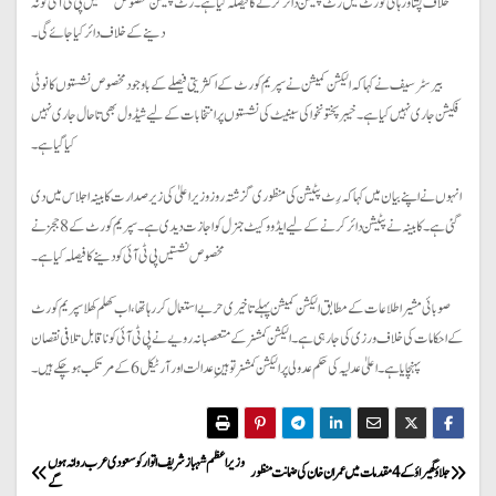
خلاف پشاور ہائی کورٹ میں رٹ پٹیشن دائر کرنے کا فیصلہ کیا ہے۔ رٹ پٹیشن مخصوص نشستیں پی ٹی آئی کو نہ
دینے کے خلاف دائر کیا جائے گی۔
بیرسٹر سیف نے کہا کہ الیکشن کمیشن نے سپریم کورٹ کے اکثریتی فیصلے کے باوجود مخصوص نشستوں کا نوٹی
فکیشن جاری نہیں کیا ہے۔ خیبر پختونخوا کی سینیٹ کی نشستوں پر انتخابات کے لیے شیڈول بھی تاحال جاری نہیں
کیا گیا ہے۔
انہوں نے اپنے بیان میں کہا کہ رِٹ پٹیشن کی منظوری گزشتہ روز وزیراعلیٰ کی زیرصدارت کابینہ اجلاس میں دی
گئی ہے۔ کابینہ نے پٹیشن دائر کرنے کے لیے ایڈووکیٹ جنرل کو اجازت دیدی ہے۔ سپریم کورٹ کے 8 ججز نے
مخصوص نشستیں پی ٹی آئی کو دینے کا فیصلہ کیا ہے۔
صوبائی مشیر اطلاعات کے مطابق الیکشن کمیشن پہلے تاخیری حربے استعمال کررہا تھا، اب کھلم کھلا سپریم کورٹ
کے احکامات کی خلاف ورزی کی جا رہی ہے۔ الیکشن کمشنر کے متعصبانہ رویے نے پی ٹی آئی کو ناقابل تلافی نقصان
پہنچایا ہے۔ اعلیٰ عدلیہ کی حکم عدولی پر الیکشن کمشنر توہینِ عدالت اور آرٹیکل 6 کے مرتکب ہوچکے ہیں۔
P
وزیراعظم شہباز شریف اتوار کو سعودی عرب روانہ ہوں
جلاؤ گھیراؤ کے 4 مقدمات میں عمران خان کی ضمانت منظور
گے