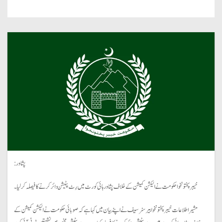
پشاور:
خیبر پختونخوا حکومت نے الیکشن کمیشن کے خلاف پشاور ہائی کورٹ میں رِٹ پٹیشن دائر کرنے کا فیصلہ کرلیا۔
مشیر اطلاعات خیبر پختونخوا بیرسٹر سیف نے اپنے بیان میں کہا ہے کہ صوبائی حکومت نے الیکشن کمیشن کے