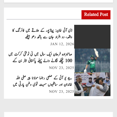
o
s
Related Post
t
ڈی آئی خان: پہاڑپور کے علاقے میں فائرنگ کا
n
واقعہ، دو افراد جان سے ہاتھ دھو بیٹھے
JAN 12, 2026
a
صاحبزادہ فرحان ایک سال میں ٹی ٹوئنٹی کرکٹ میں
v
100 چھکے لگانے والے پہلے پاکستانی بیٹر بن گئے
NOV 23, 2025
i
جے یو آئی کے ضلعی رہنما مولانا پیر صفی اللہ
g
خاندان اور ساتھیوں سمیت قومی وطن پارٹی میں
a
شامل
NOV 23, 2025
t
i