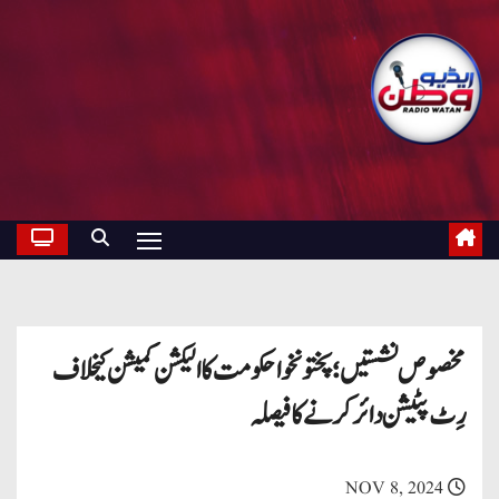
مخصوص نشستیں؛ پختونخوا حکومت کا الیکشن کمیشن کیخلاف
رِٹ پٹیشن دائر کرنے کافیصلہ
NOV 8, 2024