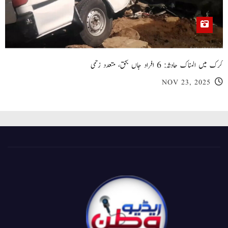
کرک میں المناک حادثہ: 6 افراد جاں بحق، متعدد زخمی
NOV 23, 2025