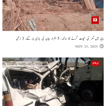
پبی میں گھر کی چھت گرنے کا سانحہ: 5 افراد جان کی بازی ہار گئے، 3 زخمی
NOV 23, 2025
خیبر پختونخوا