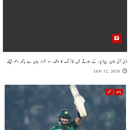
ڈی آئی خان: پہاڑپور کے علاقے میں فائرنگ کا واقعہ، دو افراد جان سے ہاتھ دھو بیٹھے
JAN 12, 2026
پاکستان
کھیل