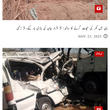
پبی میں گھر کی چھت گرنے کا سانحہ: 5 افراد جان کی بازی ہار گئے، 3 زخمی
NOV 23, 2025
خیبر پختونخوا