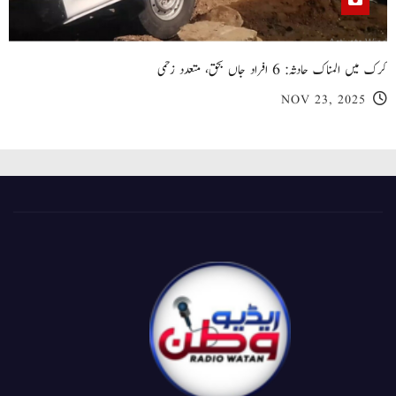
کرک میں المناک حادثہ: 6 افراد جاں بحق، متعدد زخمی
NOV 23, 2025