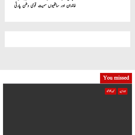
خاندان اور ساتھیوں سمیت قومی وطن پارٹی
میں شامل
You missed
تازہ ترین
خیبر پختونخوا