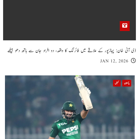
ڈی آئی خان: پہاڑپور کے علاقے میں فائرنگ کا واقعہ، دو افراد جان سے ہاتھ دھو بیٹھے
JAN 12, 2026
پاکستان
کھیل