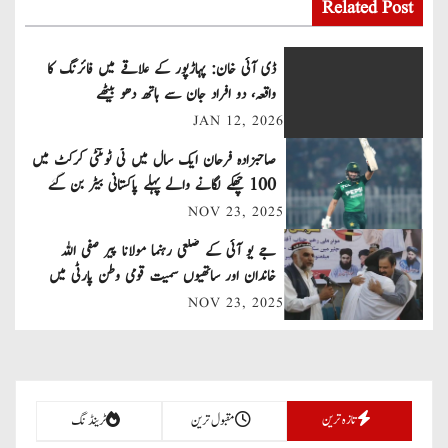
s
Related Post
t
ڈی آئی خان: پہاڑپور کے علاقے میں فائرنگ کا
n
واقعہ، دو افراد جان سے ہاتھ دھو بیٹھے
JAN 12, 2026
a
صاحبزادہ فرحان ایک سال میں ٹی ٹوئنٹی کرکٹ میں
v
100 چھکے لگانے والے پہلے پاکستانی بیٹر بن گئے
NOV 23, 2025
i
جے یو آئی کے ضلعی رہنما مولانا پیر صفی اللہ
g
خاندان اور ساتھیوں سمیت قومی وطن پارٹی میں
a
شامل
NOV 23, 2025
t
i
تازہ ترین
مقبول ترین
ٹرینڈنگ
o