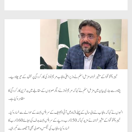
خیبر پختونخوا کے مشیر خزانہ مزمل اسلم نے وزیراعلیٰ پنجاب مریم نواز کی کارکردگی پر تنقید کے تیر چلادیے۔
پشاور سے جاری بیان میں مزمل اسلم نے کہا کہ مریم نواز نے دیگر صوبوں کے مقابلے میں بدترین کارکردگی کا
مظاہرہ کیا ہے۔
انہوں نے کہا کہ پنجاب نےمالی سال کے پہلے 3 ماہ میں آئی ایم ایف کے سرپلس بجٹ کےحوالے سےخسارہ کیا۔
خیبر پختونخوا کے مشیر خزانہ نے مزید کہا کہ 150 ارب روپے کے سرپلس بجٹ ہدف کی بجائے 160 ارب کا
خسارہ کیا، پنجاب کی ٹیکس وصولی بھی 7 فیصد سے کم رہی۔