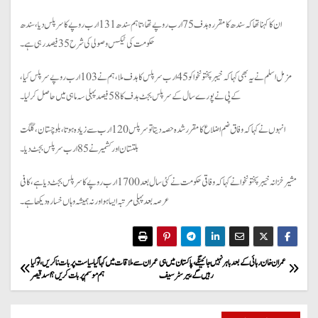
ان کا کہنا تھا کہ سندھ کا مقررہ ہدف 75 ارب روپے تھا، تاہم سندھ 131 ارب روپے کا سرپلس دیا، سندھ
حکومت کی ٹیکس وصولی کی شرح 35 فیصد رہی ہے۔
مزمل اسلم نے یہ بھی کہا کہ خیبرپختونخوا کو 45 ارب سرپلس کا ہدف ملا، ہم نے 103 ارب روپے سرپلس کیا،
کے پی نے پورے سال کے سرپلس بجٹ ہدف کا 58 فیصد پہلی سہ ماہی میں حاصل کرلیا۔
انہوں نے کہا کہ وفاق ضم اضلاع کا مقرر شدہ حصہ دیتا تو سرپلس 120 ارب سے زیادہ ہوتا، بلوچستان، گلگت
بلتستان اور کشمیر نے 85 ارب سرپلس بجٹ دیا۔
مشیر خزانہ خیبر پختونخوا نے کہا کہ وفاقی حکومت نے کئی سال بعد 1700 ارب روپے کا سرپلس بجٹ دیا ہے، کافی
عرصہ بعد پہلی مرتبہ ایسا ہوا ورنہ ہمیشہ وہاں خسارہ دیکھا ہے۔
P
عمران خان رہائی کے بعد باہر نہیں جائینگے ، پاکستان میں ہی
عمران سے ملاقات میں کہا گیا سیاست پر بات نا کریں، تو کیا
رہیں گے ، بیرسٹر سیف
ہم موسم پر بات کریں؟ اسد قیصر
o