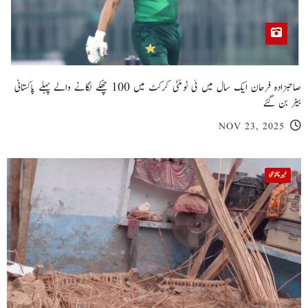
صاحبزادہ فرحان ایک سال میں ٹی ٹوئنٹی کرکٹ میں 100 چھکے لگانے والے پہلے پاکستانی
بیٹر بن گئے
NOV 23, 2025
خیبر پختونخوا