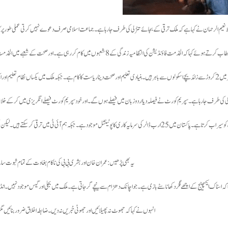
ظ نعیم الرحمان نے کہا ہے کہ ملک ترقی کے بجائے تنزلی کی طرف جا رہا ہے۔ جماعت اسلامی صرف دعوے نہیں کرتی عملی طور پر 
ڈیشن کی انتظامیہ زندگی کے 8 شعبوں میں کام کر رہی ہے۔ اور صحت کے شعبے میں الخدمت سب سے آگے ہے۔
 ہونی چاہیے۔
لی کی طرف جا رہا ہے۔ سپریم کورٹ نے فیصلہ دیا اردو زبان میں فیصلے ہوں گے۔ اور خود سپریم کورٹ فیصلے انگریزی میں کر کے 
انہوں نے کہا کہ مغرب میں سرمایہ دارانہ نظام کے خلاف وہاں کے لوگ بولنا شروع ہو گئے ہیں۔ اور اسلام کا نظام سب کو سیراب کرتا ہے۔ پاکستان میں 25 ارب ڈالر کی سرمایہ کاری کا پوٹینشل موجود ہے۔ جبکہ ہم آئی 
یہ بھی پڑھیں: عمران خان اور بشری بی بی کی ناکام بغاوت کے تمام ثبوت سا
کہ اسٹاک ایکسچینج کے اچھے فگر دکھانا سٹے بازی ہے۔ جو اچانک دھڑام سے نیچے گر جاتی ہے۔ ملک میں بجلی اور گیس موجود نہیں۔
انہوں نے کہا کہ جھوٹ نہ پھیلائیں اور جھوٹی خبریں نہ دیں۔ ضابطہ اخلاق ضرور بنائیں مگر 