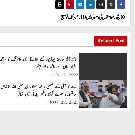
P
حج درخواستوں کی وصولی میں 10 دسمبر تک توسیع
o
Related Post
s
t
ڈی آئی خان: پہاڑپور کے علاقے میں فائرنگ کا واقعہ
افراد جان سے ہاتھ دھو بیٹھے
n
JAN 12, 2026
a
جے یو آئی کے ضلعی رہنما مولانا پیر صفی اللہ خاندان 
v
ساتھیوں سمیت قومی وطن پارٹی میں شامل
NOV 23, 2025
i
g
a