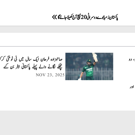
پاکستان زمبابوے دوسرا ٹی 20 میچ آج کھیلا جائے گا
، دو
چھکے لگانے والے پہلے پاکستانی بیٹر بن گئے
NOV 23, 2025
اور