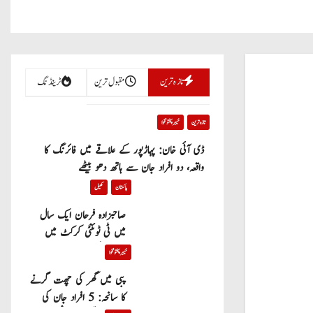
تازہ ترین
مقبول ترین
ٹرینڈنگ
تازہ ترین
خیبر پختونخوا
ڈی آئی خان: پہاڑپور کے علاقے میں فائرنگ کا
واقعہ، دو افراد جان سے ہاتھ دھو بیٹھے
پاکستان
کھیل
صاحبزادہ فرحان ایک سال
میں ٹی ٹوئنٹی کرکٹ میں
100 چھکے لگانے والے پہلے
خیبر پختونخوا
پاکستانی بیٹر بن گئے
پبی میں گھر کی چھت گرنے
کا سانحہ: 5 افراد جان کی