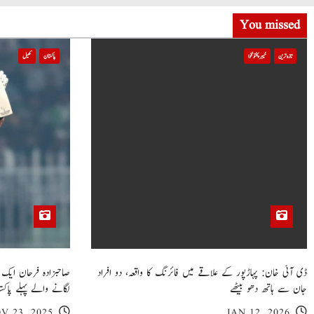
t
You missed
i
تازہ ترین
خیبر پختونخوا
پاکستان
کھیل
o
n
ڈی آئی خان: پہاڑپور کے علاقے میں فائرنگ کا واقعہ، دو افراد
جان سے ہاتھ دھو بیٹھے
لگانے والے پہلے پاکست
V 23, 2025
JAN 12, 2026