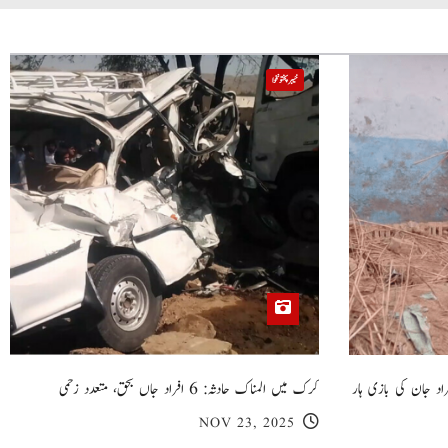
خیبر پختونخوا
 گھر کی چھت گرنے کا سانحہ: 5 افراد جان کی بازی ہار
کرک میں المناک حادثہ: 6 افراد جاں بحق، متعدد زخمی
NOV 23, 2025