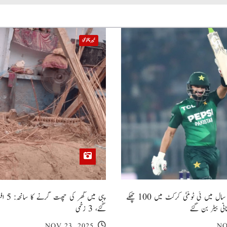
خیبر پختونخوا
صاحبزادہ فرحان ایک سال میں ٹی ٹوئنٹی کرکٹ میں 100 چھکے
پبی میں
انی بیٹر بن گئے
گئے، 3 زخمی
NOV 23, 2025
NO