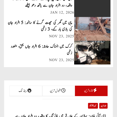
n
واقعہ، دو افراد جان سے ہاتھ دھو بیٹھے
JAN 12, 2026
a
پبی میں گھر کی چھت گرنے کا سانحہ: 5 افراد جان
v
کی بازی ہار گئے، 3 زخمی
NOV 23, 2025
i
کرک میں المناک حادثہ: 6 افراد جاں بحق، متعدد
g
زخمی
a
NOV 23, 2025
t
i
تازہ ترین
مقبول ترین
ٹرینڈنگ
o
n
تازہ ترین
خیبر پختونخوا
ڈی آئی خان: پہاڑپور کے علاقے میں فائرنگ کا واقعہ، دو افراد جان سے