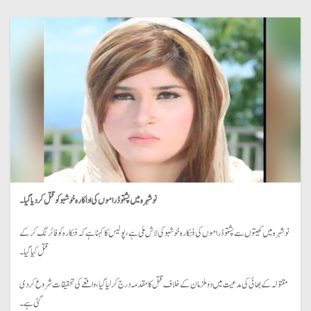
نوشہرہ میں پشتو ڈراموں کی اداکارہ خوشبو کو قتل کردیا گیا۔
نوشہرہ میں کھیتوں سے پشتو ڈراموں کی فنکارہ خوشبو کی لاش ملی ہے، پولیس کا کہنا ہے کہ فنکارہ کو فائرنگ کرکے
قتل کیا گیا۔
مقتولہ کے بھائی کی مدعیت میں دو ملزمان کے خلاف قتل کا مقدمہ درج کرلیا گیا، واقعے کی تحقیقات شروع کردی
گئی ہے۔