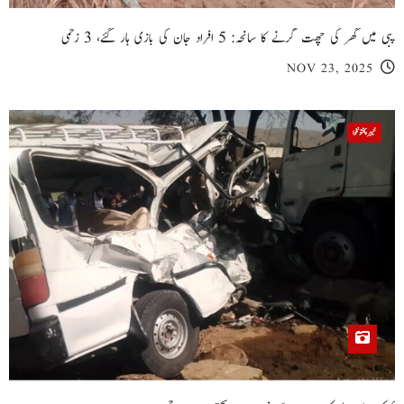
پبی میں گھر کی چھت گرنے کا سانحہ: 5 افراد جان کی بازی ہار گئے، 3 زخمی
NOV 23, 2025
خیبر پختونخوا