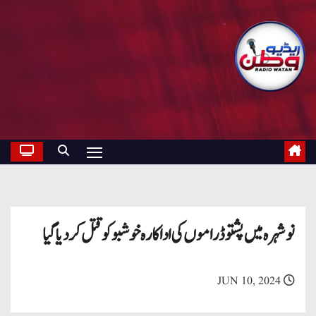
نوشہرہ میں پشتو ڈراموں کی اداکارہ خوشبو کو قتل کردیا گیا
JUN 10, 2024