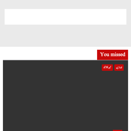
You missed
تازہ ترین
خیبر پختونخوا