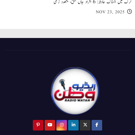
کرک میں المناک حادثہ: 6 افراد جاں بحق، متعدد زخمی
NOV 23, 2025