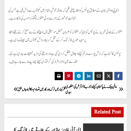
ڈی پی او اظہرخان کے مطابق پولیس کو اطلاع ملی تھی کہ علاقہ خوش مقام میں کھیتوں سے لاش ملی ہے جس کی
شناخت خوشبو کے نام سے ہوئی مقتولہ پشتو ڈراموں کی فنکارہ ہے۔
مقتولہ کے بھائی شہریار نے پولیس کو بتایا کہ مقتولہ کو ملزمان محفل موسیقی میں ناچ گانے سے منع کرتے تھے انکار
پر مبینہ طور پر فائرنگ کرکے قتل کردیا اور لاش کھیتوں میں پھینک دی ہے۔
پولیس کا کہنا ہے کہ لاش پوسٹ مارٹم کیلئے اسپتال منتقل کردی گئی ہے اور واقعے کی مزید تحقیقات جاری ہے جبکہ
مقدمے میں نامزد افراد کی گرفتاری کیلئے چھاپے مارے جارہے ہیں۔
P
عالمی بینک نے پاکستان کیلئے 1 ارب ڈالر قرض کی منظوری
کلرکہار میں ٹرک اور کار میں تصادم، 6 افراد جاں بحق
دیدی
o
s
Related Post
t
ڈی آئی خان: پہاڑپور کے علاقے میں فائرنگ کا