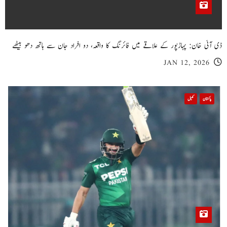
ڈی آئی خان: پہاڑپور کے علاقے میں فائرنگ کا واقعہ، دو افراد جان سے ہاتھ دھو بیٹھے
JAN 12, 2026
پاکستان
کھیل