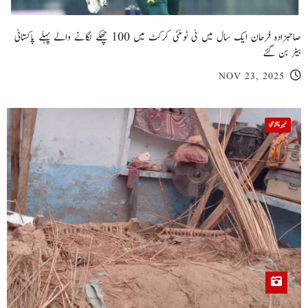
صاحبزادہ فرحان ایک سال میں ٹی ٹوئنٹی کرکٹ میں 100 چھکے لگانے والے پہلے پاکستانی
بیٹر بن گئے
NOV 23, 2025
خیبر پختونخوا