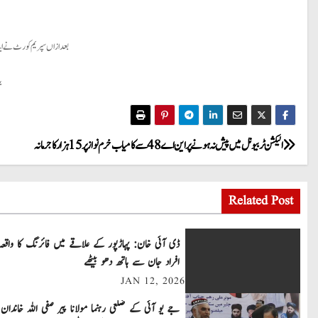
بعد ازاں سپریم کورٹ نے ای
ی
P
الیکشن ٹربیونل میں پیش نہ ہونے پر این اے 48 سے کامیاب خرم نواز پر 15 ہزار کا جرمانہ
o
Related Post
s
t
ڈی آئی خان: پہاڑپور کے علاقے میں فائرنگ کا واقعہ
افراد جان سے ہاتھ دھو بیٹھے
n
JAN 12, 2026
a
جے یو آئی کے ضلعی رہنما مولانا پیر صفی اللہ خاندان 