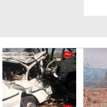
خیبر پختونخوا