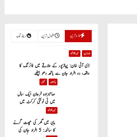
تازہ ترین
مقبول ترین
ٹرینڈنگ
تازہ ترین
خیبر پختونخوا
ڈی آئی خان: پہاڑپور کے علاقے میں فائرنگ کا
واقعہ، دو افراد جان سے ہاتھ دھو بیٹھے
پاکستان
کھیل
صاحبزادہ فرحان ایک سال
میں ٹی ٹوئنٹی کرکٹ میں
100 چھکے لگانے والے پہلے
خیبر پختونخوا
پاکستانی بیٹر بن گئے
پبی میں گھر کی چھت گرنے
کا سانحہ: 5 افراد جان کی