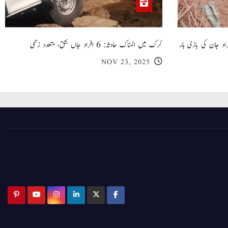
 گھر کی چھت گرنے کا سانحہ: 5 افراد جان کی بازی ہار
کرک میں المناک حادثہ: 6 افراد جاں بحق، متعدد زخمی
NOV 23, 2025