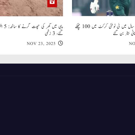
صاحبزادہ فرحان ایک سال میں ٹی ٹوئنٹی کرکٹ میں 100 چھکے
پبی میں
انی بیٹر بن گئے
گئے، 3 زخمی
NOV 23, 2025
NO