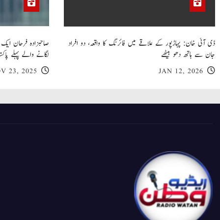
ڈی آئی خان: پہاڑپور کے علاقے میں فائرنگ کا واقعہ، دو افراد
جان سے ہاتھ دھو بیٹھے
لگانے والے پہلے پاکست
V 23, 2025
JAN 12, 2026