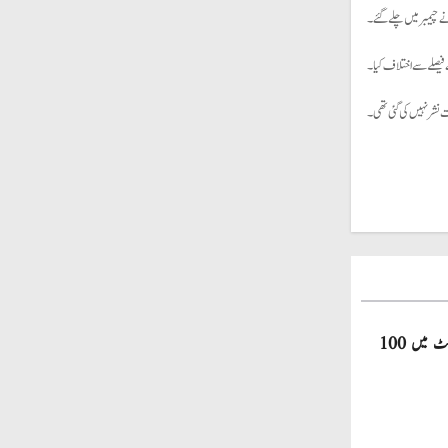
ے چیمبر میں چلے گئے۔
فیصلے سے اختلاف کیا۔
نشر نہیں کی گئی تھی۔
صاحبزادہ فرحان ایک سال میں ٹی ٹوئنٹی کرکٹ میں 100