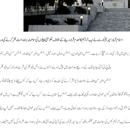
اسلام آباد: سپریم کورٹ نے نیب ترامیم کالعدم قرار دینے کے خلاف حکومتی اپیلوں کی سماعت براہ راست نشر کرنے کی 
وی بینچ میں شامل ہیں۔
بانی پی ٹی آئی ویڈیو لنک کے ذریعے عدالت میں پیش ہوئے، انہوں نے رائل بلیو کلر کی شرٹ اور ڈارک بلیو کلر
جسٹس اطہر من االلہ نے سماعت لائیو نشر کرنے کی حمایت کر دی اور ریمارکس دیے کہ کیس پہلے لائیو چلتا تھا تو اب
پختونخوا کا کہنا تھا یہ کیس عوامی مفاد اور دلچسپی کا ہے جبکہ چیف جسٹس پاکستان نے ریمارکس دیے کہ کیس ٹیکنیکل ہے، اس میں عوام
نے متفرق درخواست دائر کی ہے، سماعت براہ راست دکھائی جائے، جس پر چیف جسٹس نے کہا یہ عوامی مفاد کا مقدمہ نہیں آپ اپنی
ے نیب ترامیم کیس کی سماعت میں مختصر وقفہ کر دیا، سپریم کورٹ کی آج کی عدالتی کارروائی براہ راست نشر ہوگی یا نہیں؟ فیصلہ