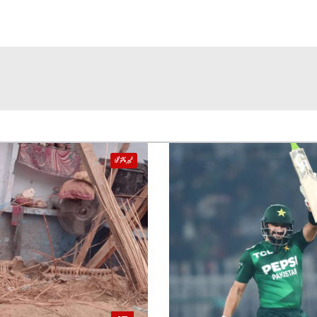
خیبر پختونخوا