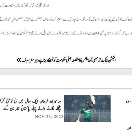
لارجر بینچ میں شامل ججز آپس میں مشاورت کرن
ڈووکیٹ جنرل کے پی کی لائیو اسٹریمنگ کی درخواست چار ایک سے مسترد کر دی، چیف جسٹس نے بتایا کہ جسٹس اطہر من اللہ نے 
اد رہے کہ گزشتہ سماعت پر بھی عمران خان ویڈیو لنک کے ذریعے سپریم کورٹ میں پیش ہوئے تھے تاہم کیس کی براہ راست سماعت 
الیکشن ایکٹ ترمیمی آرڈیننس کا مقصد جعلی حکومت کو تحفظ دینا ہے ،بیرسٹر سیف
، دو
چھکے لگانے والے پہلے پاکستانی بیٹر بن گئے
NOV 23, 2025
اور