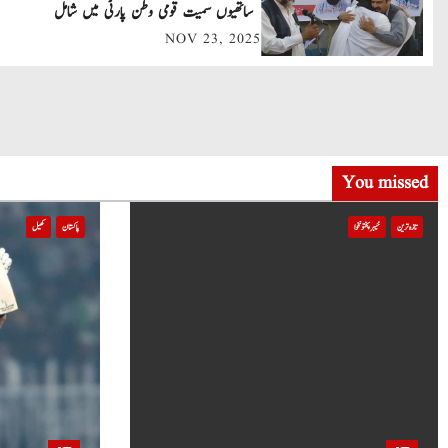
v
ساتھیوں سمیت قومی وطن پارٹی میں شامل
NOV 23, 2025
i
g
a
t
You missed
i
تازہ ترین
خیبر پختونخوا
پاکستان
کھیل
o
n