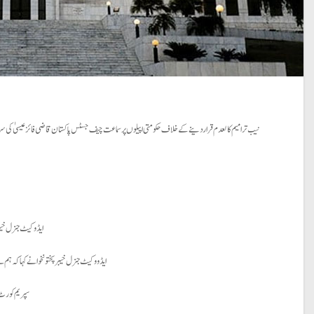
نیب ترامیم کالعدم قرار دینے کےخلاف حکومتی اپیلوں پر سماعت چیف جسٹس پاکستان قاضی فائز عیسیٰ کی سربراہی میں 5 رکنی لارجر بینچ کر رہا ہے۔ جسٹس امین الدین، جسٹس جمال مندوخیل، جسٹس اطہر من اللہ اور جسٹس حسن اظہر رض
ایڈوکیٹ جنرل خیبر
ایڈووکیٹ جنرل خیبرپختونخوا نے کہا کہ ہم 
سپریم کورٹ ن