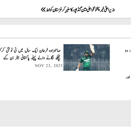
وزیرِ اعلیٰ خیرپختونخوا علی امین گنڈاپور کا سفیرِ کرغزستان کو خط
، دو
چھکے لگانے والے پہلے پاکستانی بیٹر بن گئے
NOV 23, 2025
اور