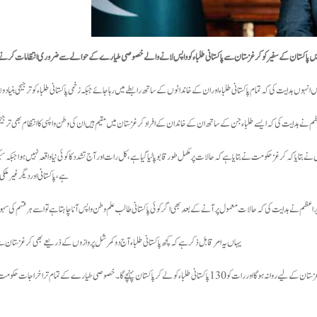
ں پاکستان کے سفیر کو کرغزستان سے پاکستانی طلباء کو واپس لانے والے خصوصی طیارے کے حوالے سے ضروری انتظامات کرنے
وں ہدایت کی کہ تمام پاکستانی طلباء اور ان کے خاندانوں کے ساتھ رابطے میں رہا جائے جبکہ زخمی پاکستانی طلباء کو ترجیحی بنیادوں
م نے ہدایت کی کہ ایسے طلباء جن کے ساتھ ان کے خاندان کے افراد کرغزستان میں مقیم ہیں ان کی وطن واپسی کا انتظام بھی ترجیحی
تایا کہ کرغز حکومت نے بتایا ہے کہ حالات پر مکمل طور قابو پا لیا گیا ہے، کل رات اور آج تشدد کا کوئی نیا واقعہ نہیں ہوا جبکہ سی
ہے، پاکستانی اور دیگر غیر ملک
اعظم نے ہدایت کی کہ حالات معمول پر آنے کے بعد بھی اگر کوئی پاکستانی طالب علم وطن واپس آنا چاہتا ہے تو اسے ہر قسم کی سہ
یہاں یہ امر قابل ذکر ہے کہ کچھ پاکستانی طلباء آج دو کمرشل پروازوں کے ذریعے بھی کرغزستان س
ان پہنچے گا۔ خصوصی طیارے کے تمام تر اخراجات حکومت پاکستان ادا کرے گی۔