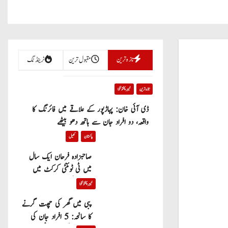
تازہ ترین
مقبول ترین
ٹرینڈنگ
تازہ ترین
خیبر پختونخوا
ڈی آئی خان: پہاڑپور کے علاقے میں فائرنگ کا
واقعہ، دو افراد جان سے ہاتھ دھو بیٹھے
پاکستان
کھیل
صاحبزادہ فرحان ایک سال
میں ٹی ٹوئنٹی کرکٹ میں
100 چھکے لگانے والے پہلے
خیبر پختونخوا
پاکستانی بیٹر بن گئے
پبی میں گھر کی چھت گرنے
کا سانحہ: 5 افراد جان کی