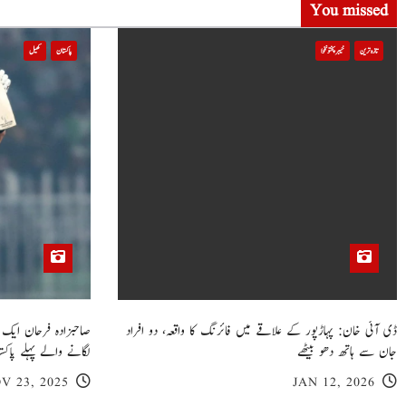
t
You missed
i
تازہ ترین
خیبر پختونخوا
پاکستان
کھیل
o
n
ڈی آئی خان: پہاڑپور کے علاقے میں فائرنگ کا واقعہ، دو افراد
جان سے ہاتھ دھو بیٹھے
لگانے والے پہلے پاکست
V 23, 2025
JAN 12, 2026