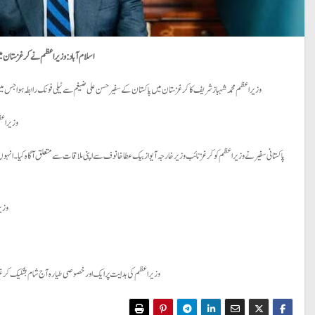
اسلام آباد:
وزیراعظم نے کرغزستان می
وزیراعظم محمد شہباز شریف کا کرغزستان میں پاکستان کے سفیر حسن علی ضیغم سے ٹیلی فونک رابطہ ہوا جس میں انہ
وزیراعظ
پاکستانی سفیر نے وزیراعظم کو کرغز نائب وزیر خارجہ آیواز بیک عطاخانوف سے اپنی ملاقات سے متعلق آگاہ کیا۔ انہوں نے ب
وزیر
وزیراعظم کی ہدایت پر ایک اور خصوصی طیارہ آج شام بشکیک کرغزستان کے لیے روانہ ہوگا اور رات کو 130 پاکستانی طلباء کو لے کر پاکست