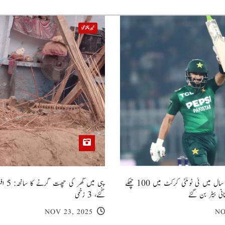
خیبر پختونخوا
صاحبزادہ فرحان ایک سال میں ٹی ٹوئنٹی کرکٹ میں 100 چھکے
پبی میں
انی بیٹر بن گئے
گئے، 3 زخمی
NOV 23, 2025
NO