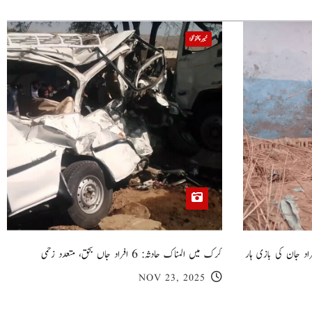
خیبر پختونخوا
 گھر کی چھت گرنے کا سانحہ: 5 افراد جان کی بازی ہار
کرک میں المناک حادثہ: 6 افراد جاں بحق، متعدد زخمی
NOV 23, 2025