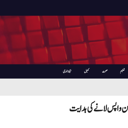
تعلیم
صحت
کھیل
ٹیکنالوجی
طن واپس لانے کی ہدایت