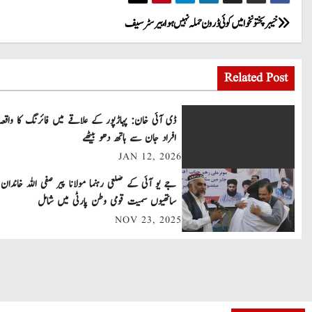
P
خیبرپختونخوا میں کوئی ڈرون حملہ نہیں ہوا، بیرسٹر سیف
o
Related Post
s
t
ڈی آئی خان: پہاڑپور کے علاقے میں فائرنگ کا واقعہ
افراد جان سے ہاتھ دھو بیٹھے
n
JAN 12, 2026
a
جے یو آئی کے ضلعی رہنما مولانا پیر صفی اللہ خاندان 
v
ساتھیوں سمیت قومی وطن پارٹی میں شامل
NOV 23, 2025
i
g
a