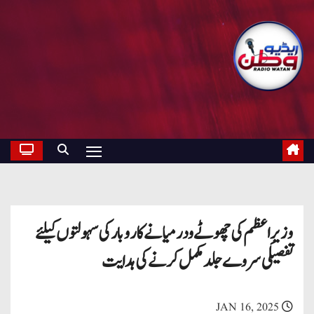
وزیرِ اعظم کی چھوٹے و درمیانے کاروبار کی سہولتوں کیلئے
تفصیلی سروے جلد مکمل کرنے کی ہدایت
JAN 16, 2025