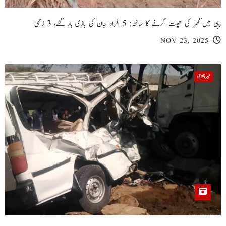
پبی میں گھر کی چھت گرنے کا سانحہ: 5 افراد جان کی بازی ہار گئے، 3 زخمی
NOV 23, 2025
خیبر پختونخوا