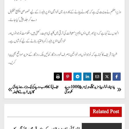
وزیرِ اعظم نے ہدایت کی ہے کہ چھوٹے پیمانے کے کاروبار میں خواتین انٹرپرینیورز کے لیے خصوصی پیکیج تشکیل
دے کر جلد پیش کیا جائے۔
انہوں نے کہا ہے کہ دنیا بھر میں ایس ایم ایز معیشت کی ترقی میں کلیدی اہمیت رکھتی ہیں، حکومت نوجوانوں اور
خواتین انٹرپرینیورز کو بااختیار بنانے کے لیے کوشاں ہے۔
شہباز شریف کا کہنا ہے کہ نوجوانوں اور خواتین ناصرف خود روزگار کمائیں بلکہ روزگار کے مزید مواقع بھی پیدا
کریں۔
P
پارا چنار، ٹماٹر ، پیاز مزید مہنگے، ہری مرچ 1000 روپے
ایف بی آر کا 6 ارب روپے کی ایک ہزار سے زیادہ نئی
کلو ہو گئی
گاڑیاں خریدنے کا فیصلہ
o
s
Related Post
t