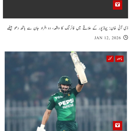
ڈی آئی خان: پہاڑپور کے علاقے میں فائرنگ کا واقعہ، دو افراد جان سے ہاتھ دھو بیٹھے
JAN 12, 2026
پاکستان
کھیل