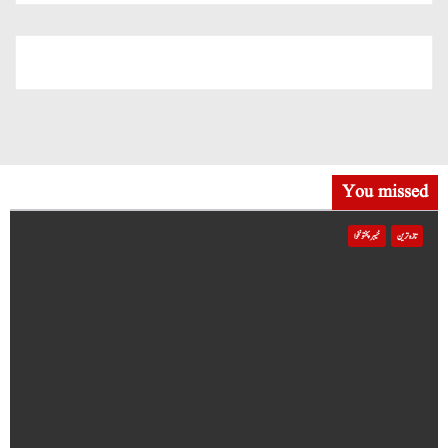
You missed
تازہ ترین
خیبر پختونخوا