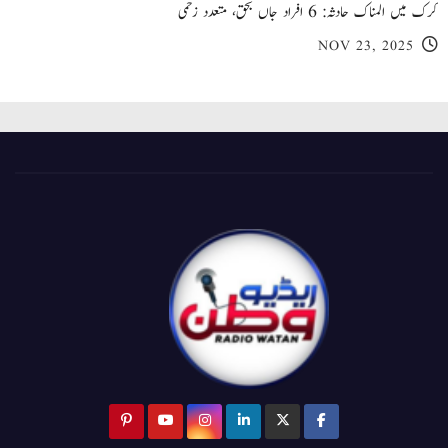
کرک میں المناک حادثہ: 6 افراد جاں بحق، متعدد زخمی
NOV 23, 2025