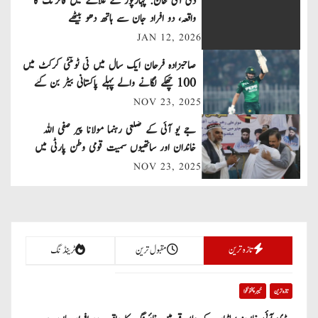
ڈی آئی خان: پہاڑپور کے علاقے میں فائرنگ کا
n
واقعہ، دو افراد جان سے ہاتھ دھو بیٹھے
JAN 12, 2026
a
صاحبزادہ فرحان ایک سال میں ٹی ٹوئنٹی کرکٹ میں
v
100 چھکے لگانے والے پہلے پاکستانی بیٹر بن گئے
NOV 23, 2025
i
جے یو آئی کے ضلعی رہنما مولانا پیر صفی اللہ
g
خاندان اور ساتھیوں سمیت قومی وطن پارٹی میں
a
شامل
NOV 23, 2025
t
i
تازہ ترین
مقبول ترین
ٹرینڈنگ
o
n
تازہ ترین
خیبر پختونخوا