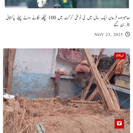
صاحبزادہ فرحان ایک سال میں ٹی ٹوئنٹی کرکٹ میں 100 چھکے لگانے والے پہلے پاکستانی
بیٹر بن گئے
NOV 23, 2025
خیبر پختونخوا