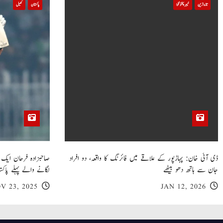
i
تازہ ترین
خیبر پختونخوا
پاکستان
کھیل
o
n
ڈی آئی خان: پہاڑپور کے علاقے میں فائرنگ کا واقعہ، دو افراد
جان سے ہاتھ دھو بیٹھے
لگانے والے پہلے پاکست
V 23, 2025
JAN 12, 2026