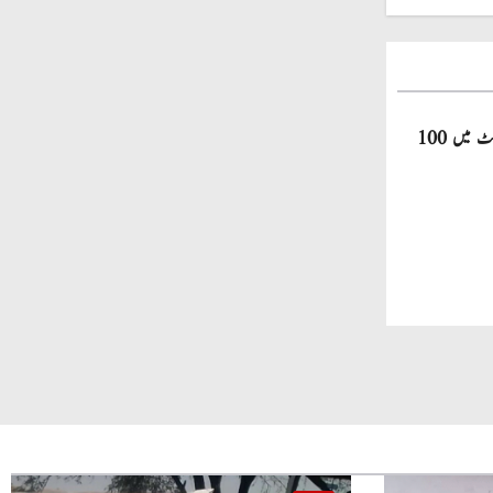
صاحبزادہ فرحان ایک سال میں ٹی ٹوئنٹی کرکٹ میں 100