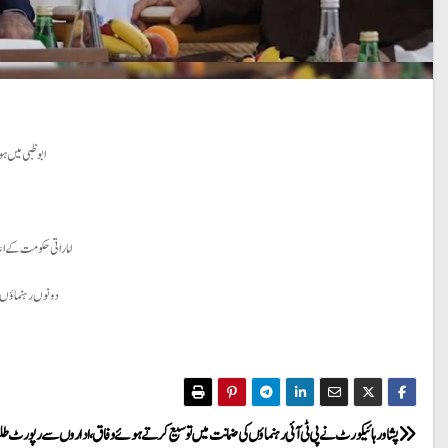
ابوظبی میں ہ
اماراتی حکومت کے اعل
دونوں رہنماؤں نے 
P
پشاور ہائیکورٹ نے پی ٹی آئی رہنماؤں کی ضمانت میں توسیع کرتے ہوئے وفاق، اداروں سے رپورٹ ط