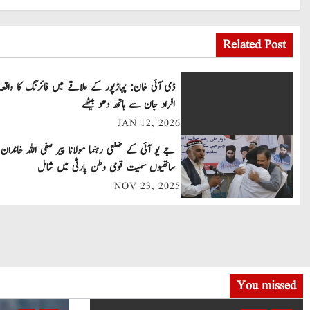
o
Related Post
s
t
ڈی آئی خان: پہاڑپور کے علاقے میں فائرنگ کا واقعہ
افراد جان سے ہاتھ دھو بیٹھے
n
JAN 12, 2026
a
جے یو آئی کے ضلعی رہنما مولانا پیر صفی اللہ خاندان 
v
ساتھیوں سمیت قومی وطن پارٹی میں شامل
NOV 23, 2025
i
g
a
t
You missed