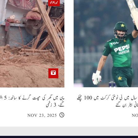
خیبر پختونخوا
صاحبزادہ فرحان ایک سال میں ٹی ٹوئنٹی کرکٹ میں 100 چھکے
پبی میں
انی بیٹر بن گئے
گئے، 3 زخمی
NOV 23, 2025
NO