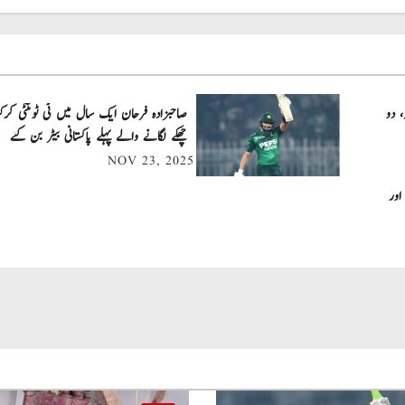
، دو
چھکے لگانے والے پہلے پاکستانی بیٹر بن گئے
NOV 23, 2025
اور