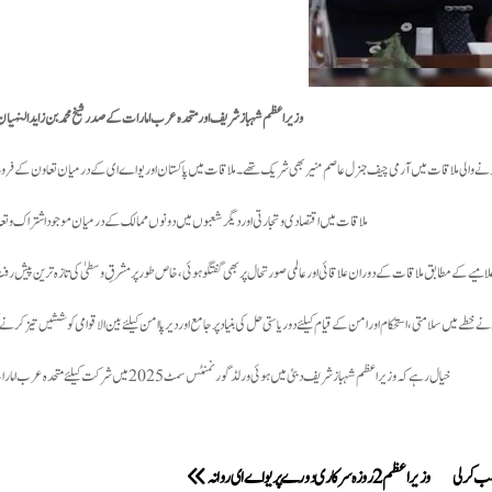
وزیر اعظم شہبازشریف اور متحدہ عرب امارات کے صدر شیخ محمد بن زاید النہیا
ونے والی ملاقات میں آرمی چیف جنرل عاصم منیر بھی شریک تھے۔ ملاقات میں پاکستان اور یو اے ای کے درمیان تعاون کے فروغ پر 
ملاقات میں اقتصادی و تجارتی اوردیگرشعبوں میں دونوں ممالک کے درمیان موجوداشتراک وتعاو
امیے کے مطابق ملاقات کے دوران علاقائی اور عالمی صورتحال پر بھی گفتگو ہوئی، خاص طور پر مشرقِ وسطیٰ کی تازہ ترین پیش رفت پر
خطے میں سلامتی، استحکام اور امن کے قیام کیلئے دو ریاستی حل کی بنیاد پر جامع اور دیرپا امن کیلئے بین الاقوامی کوششیں تیز کرن
خیال رہے کہ وزیراعظم شہباز شریف دبئی میں ہوئی ورلڈ گورنمنٹس سمٹ 2025 میں شرکت کیلئے متحدہ عرب امارات کے دورے پر ہیں۔
لب کرلی
وزیر اعظم 2 روزہ سرکاری دورے پر یو اے ای روانہ