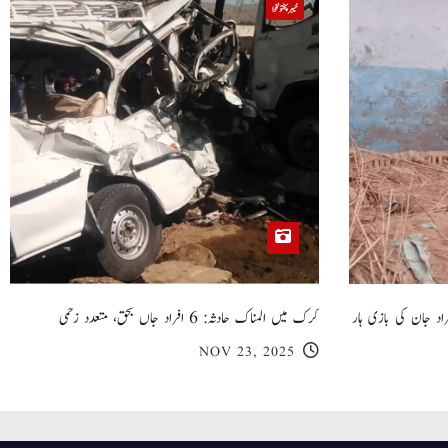
خیبر پختونخوا
 گھر کی چھت گرنے کا سانحہ: 5 افراد جان کی بازی ہار
کرک میں المناک حادثہ: 6 افراد جاں بحق، متعدد زخمی
NOV 23, 2025