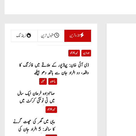
تازہ ترین
مقبول ترین
ٹرینڈنگ
تازہ ترین
خیبر پختونخوا
ڈی آئی خان: پہاڑپور کے علاقے میں فائرنگ کا
واقعہ، دو افراد جان سے ہاتھ دھو بیٹھے
پاکستان
کھیل
صاحبزادہ فرحان ایک سال
میں ٹی ٹوئنٹی کرکٹ میں
100 چھکے لگانے والے پہلے
خیبر پختونخوا
پاکستانی بیٹر بن گئے
پبی میں گھر کی چھت گرنے
کا سانحہ: 5 افراد جان کی