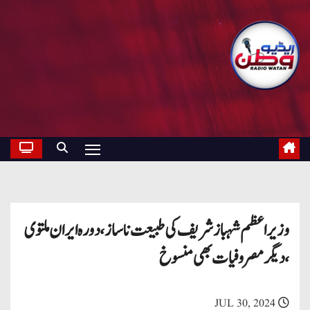
وزیر اعظم شہباز شریف کی طبیعت ناساز ، دورہ ایران ملتوی
، دیگر مصروفیات بھی منسوخ
JUL 30, 2024