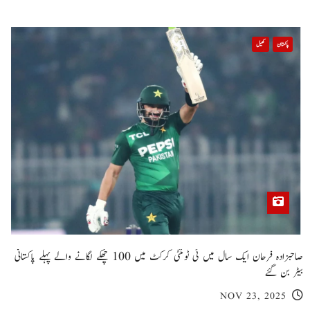
پاکستان
کھیل
صاحبزادہ فرحان ایک سال میں ٹی ٹوئنٹی کرکٹ میں 100 چھکے لگانے والے پہلے پاکستانی
بیٹر بن گئے
NOV 23, 2025