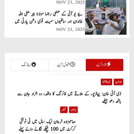
NOV 23, 2025
i
جے یو آئی کے ضلعی رہنما مولانا پیر صفی اللہ
g
خاندان اور ساتھیوں سمیت قومی وطن پارٹی میں
a
شامل
NOV 23, 2025
t
i
تازہ ترین
مقبول ترین
ٹرینڈنگ
o
n
تازہ ترین
خیبر پختونخوا
ڈی آئی خان: پہاڑپور کے علاقے میں فائرنگ کا واقعہ، دو افراد جان سے
ہاتھ دھو بیٹھے
پاکستان
کھیل
صاحبزادہ فرحان ایک سال میں ٹی ٹوئنٹی
کرکٹ میں 100 چھکے لگانے والے پہلے