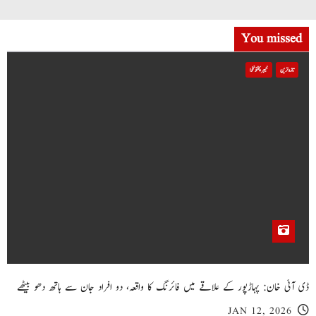
You missed
تازہ ترین
خیبر پختونخوا
ڈی آئی خان: پہاڑپور کے علاقے میں فائرنگ کا واقعہ، دو افراد جان سے ہاتھ دھو بیٹھے
JAN 12, 2026