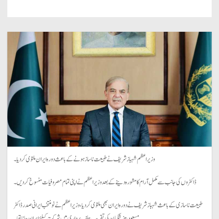
وزیر اعظم شہباز شریف نے طبیعت ناساز ہونے کے باعث دورہ ایران ملتوی کر دیا۔
ڈاکٹروں کی جانب سے مکمل آرام کا مشورہ دینے کے بعد وزیر اعظم نے اپنی تمام مصروفیات منسوخ کر دیں۔
طبیعت ناسازی کے باعث شہباز شریف نے دورہ ایران بھی ملتوی کر دیا، وزیر اعظم نے نو منتخب ایرانی صدر ڈاکٹر
مسعود پیزشکیان کی تقریب حلف برداری میں شرکت کیلئے ایران جانا تھا۔