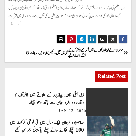
وزیر اعظم کی جانب سے دورہ ملتوی کرنے کے بعد اب نائب وزیر اعظم اسحاق ڈار وفد کے ہمراہ آج ایران جائیں
گے، اسحاق ڈار کی قیادت میں پاکستانی وفد ایرانی صدر مسعود پیزشکیان کی تقریب حلف برداری میں شرکت
کرے گا۔
P
سرفراز احمد نے لوڈشیڈنگ سے تنگ آکر کے الیکٹرک کے
ٹل میں تیل اور گیس کا بڑا ذخیرہ دریافت
آگے ہاتھ جوڑ لیے
o
s
Related Post
t
ڈی آئی خان: پہاڑپور کے علاقے میں فائرنگ کا
n
واقعہ، دو افراد جان سے ہاتھ دھو بیٹھے
JAN 12, 2026
a
صاحبزادہ فرحان ایک سال میں ٹی ٹوئنٹی کرکٹ میں
v
100 چھکے لگانے والے پہلے پاکستانی بیٹر بن گئے