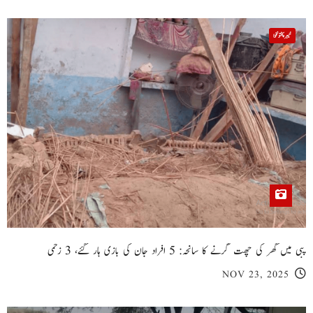
خیبر پختونخوا
پبی میں گھر کی چھت گرنے کا سانحہ: 5 افراد جان کی بازی ہار گئے، 3 زخمی
NOV 23, 2025