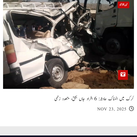
خیبر پختونخوا
کرک میں المناک حادثہ: 6 افراد جاں بحق، متعدد زخمی
NOV 23, 2025