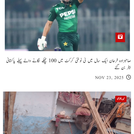
صاحبزادہ فرحان ایک سال میں ٹی ٹوئنٹی کرکٹ میں 100 چھکے لگانے والے پہلے پاکستانی
بیٹر بن گئے
NOV 23, 2025
خیبر پختونخوا