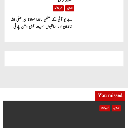
متعدد زخمی
تازہ ترین
خیبر پختونخوا
جے یو آئی کے ضلعی رہنما مولانا پیر صفی اللہ
خاندان اور ساتھیوں سمیت قومی وطن پارٹی
میں شامل
You missed
تازہ ترین
خیبر پختونخوا