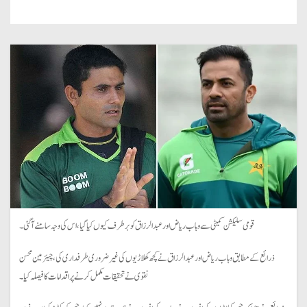
قومی سلیکشن کمیٹی سے وہاب ریاض اور عبدالرزاق کو برطرف کیوں کیا گیا، اس کی وجہ سامنے آگئی۔
ذرائع کے مطابق وہاب ریاض اور عبدالرزاق نے کچھ کھلاڑیوں کی غیر ضروری طرفداری کی، چیئرمین محسن
نقوی نے تحقیقات مکمل کرنے پر اقدامات کا فیصلہ کیا۔