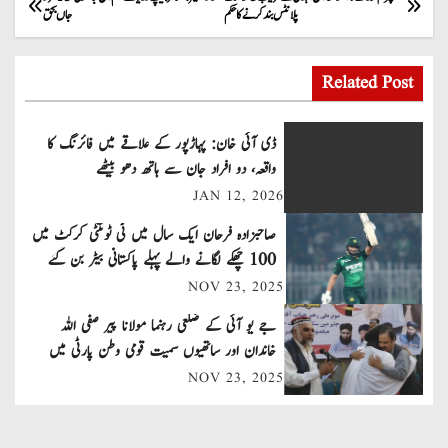
P
پلانٹس بند کرنے کا حکم
جاں بحق
o
s
Related Post
t
ڈی آئی خان: پہاڑپور کے علاقے میں فائرنگ کا
n
واقعہ، دو افراد جان سے ہاتھ دھو بیٹھے
JAN 12, 2026
a
صاحبزادہ فرحان ایک سال میں ٹی ٹوئنٹی کرکٹ میں
v
100 چھکے لگانے والے پہلے پاکستانی بیٹر بن گئے
NOV 23, 2025
i
جے یو آئی کے ضلعی رہنما مولانا پیر صفی اللہ
g
خاندان اور ساتھیوں سمیت قومی وطن پارٹی میں
a
شامل
NOV 23, 2025
t