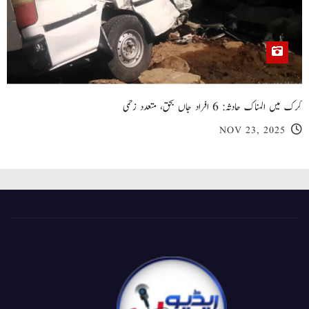
کرک میں المناک حادثہ: 6 افراد جاں بحق، متعدد زخمی
NOV 23, 2025