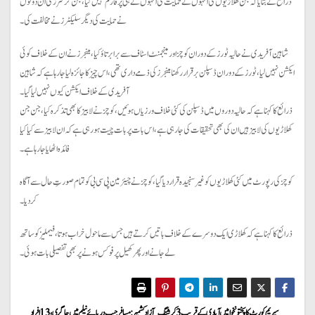
ذرائع نے بتایا کہ جن کھلاڑیوں کی انہوں نے حمایت کی انہوں نے ہی پرفارم نہیں کیا، جن کرکٹرز کی ان دونوں
نے حمایت کی دیگر سلیکٹرز نے مخالفت کی۔
شاہین آفریدی نے حالیہ ٹورز کے دوران کوچز اور مینجمنٹ اسٹاف سے برا برتاؤ کیا، مینجرز نے ان کے خلاف کوئی
ایکشن نہیں لیا، ٹورز کے دوران ڈسپلن برقرار رکھنا مینجرز کی ذمے داری تھی، اس چیز کا جائزہ لیا جا رہا ہے کہ شاہین
آفریدی کے خلاف ایکشن کیوں نہیں لیا گیا۔
ذرائع کا کہنا ہے کہ حالیہ دوروں میں ڈسپلن کی کئی خلاف ورزیاں ہوئیں، کوچز نے لابیز کا بھی تذکرہ کیا، جن جن
کھلاڑیوں کی لابیز ہیں ان کی بھی تحقیقات کی جا رہی ہے، اس بات پر بات چیت ہو رہی ہے کہ ان لابیز سے کیا کیا
فائدہ اٹھایا جا رہا ہے۔
کوچز کی رپورٹ میں کئی کھلاڑیوں کو غیر سنجیدہ قرار دیا گیا، کوچز نے چیئرمین پی سی بی کو تمام صورتِ حال سے آگاہ
کر دیا۔
ذرائع کا کہنا ہے کہ کھلاڑی ایک دوسرے کے خلاف باتیں کرتے ہیں جس سے ماحول خراب ہوتا، فیملیز کو ساتھ
لے جانے اور پھر کھیل پر فوکس ہونے پر بھی تفصیلی بات ہوئی۔
سپریم کورٹ کا پختونخوا میں آبادی کے قریب 3 کرشنگ
آزاد کشمیر: مسافر جیپ دریائے نیلم میں جاگری، 13 افراد