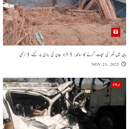
پبی میں گھر کی چھت گرنے کا سانحہ: 5 افراد جان کی بازی ہار گئے، 3 زخمی
NOV 23, 2025
خیبر پختونخوا