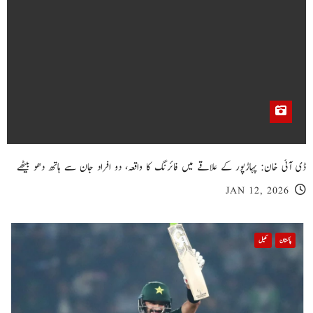
ڈی آئی خان: پہاڑپور کے علاقے میں فائرنگ کا واقعہ، دو افراد جان سے ہاتھ دھو بیٹھے
JAN 12, 2026
پاکستان
کھیل