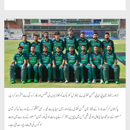
لاہور : چیئرمین پی سی بی محسن نقوی نے سینٹرل کنٹریکٹ کو کھلاڑیوں کی فٹنس اور کارکردگی سے مشروط کردیا۔
پاکستان کرکٹ بورڈ کے چیئرمین محسن نقوی نے لاہورمیں میڈیا سے غیر رسمی گفتگو کرتے ہوئے کہا کہ شان
مسعود کے ساتھ ویڈیو کال ہوئی تھی جس میں چیزیں بہتر کرنے پر بات ہوئی اور شان مسعود کے بارے میں بہت
لوگوں کی مثبت رپورٹ ملی ہے۔