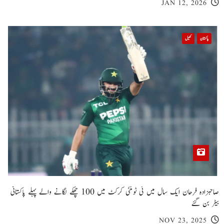
JAN 12, 2026
پاکستان
کھیل
صاحبزادہ فرحان ایک سال میں ٹی ٹوئنٹی کرکٹ میں 100 چھکے لگانے والے پہلے پاکستانی
بیٹر بن گئے
NOV 23, 2025