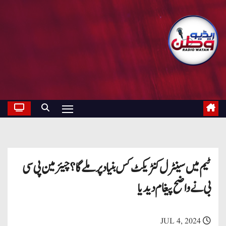
ٹیم میں سینٹرل کنٹریکٹ کس بنیاد پر ملے گا؟ چیئرمین پی سی
بی نے واضح پیغام دیدیا
JUL 4, 2024