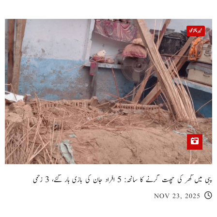
خیبر پختونخوا
پبی میں گھر کی چھت گرنے کا سانحہ: 5 افراد جان کی بازی ہار گئے، 3 زخمی
NOV 23, 2025