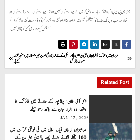
چیئرمین پی سی بی کا کہنا تھا کہ وہاب ریاض کو میں نے چیف سلیکٹر نہیں بنایا تھا، چیف سلیکٹر سے صرف سلیکٹر بنایا
تھا، جلد سب کو پتا لگ جائے گا سلیکشن کمیٹی میں کون رہتا کون نہیں، ویمن ٹیم کا کوئی وارث نہیں،لڑکیوں کی
سلیکشن کیسے ہورہی کسی کو پتا ہی نہیں۔
P
مردان میں دھماکہ:3افراد جاں بحق،پولیس اہلکار
بجلی کے نئے نرخ واضح طور پر غیر منصفانہ ہیں، مشیر خزانہ
سمیت8زخمی
کے پی
o
s
Related Post
t
ڈی آئی خان: پہاڑپور کے علاقے میں فائرنگ کا
n
واقعہ، دو افراد جان سے ہاتھ دھو بیٹھے
JAN 12, 2026
a
صاحبزادہ فرحان ایک سال میں ٹی ٹوئنٹی کرکٹ میں
v
100 چھکے لگانے والے پہلے پاکستانی بیٹر بن گئے