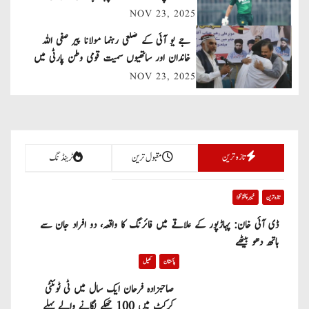
NOV 23, 2025
i
جے یو آئی کے ضلعی رہنما مولانا پیر صفی اللہ
g
خاندان اور ساتھیوں سمیت قومی وطن پارٹی میں
a
شامل
NOV 23, 2025
t
i
تازہ ترین
مقبول ترین
ٹرینڈنگ
o
n
تازہ ترین
خیبر پختونخوا
ڈی آئی خان: پہاڑپور کے علاقے میں فائرنگ کا واقعہ، دو افراد جان سے
ہاتھ دھو بیٹھے
پاکستان
کھیل
صاحبزادہ فرحان ایک سال میں ٹی ٹوئنٹی
کرکٹ میں 100 چھکے لگانے والے پہلے