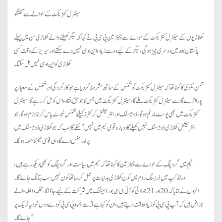
سینٹرل کنٹریکٹ کے حوالے سے گفتگو
کھلاڑیوں کے سینٹرل کنٹریکٹ کے حوالے سے چیئرمین پی سی بی نے کہا کہ لیگز کھیلنے والے کھلاڑی سن لیں پہلے
پاکستان بعد میں دوسری چیز ہوگی، لیگز کے لیے دو سے زیادہ این او سی نہیں دے سکتے اور سیریز کے وقت کسی
کھلاڑی کو این او سی نہیں مل سکتا۔
محسن نقوی کا کہنا تھا کہ سینٹرل کنٹریکٹ کو فٹنس کے ساتھ مشروط کردیا ہےجو کارکردگی اورفٹنس کے معیار پر
پورا اترے گا اسے سینٹرل کنٹریکٹ ملے گا، سینٹرل کنٹریکٹ میں جس کا جو حق بنتا وہ اس کو مل کررہے گا، سینٹرل
کنٹریکٹ میں بھی پوسٹ مارٹم ہوگا، ڈومیسٹک اور انٹرنیشنل کرکٹرز کیلئے فٹنس ٹیسٹ پاس کرنا لازم ہوگا، جو
انٹرنیشنل کھلاڑی ڈومیسٹک نہیں کھیلے گا دوبارہ قومی ٹیم میں نہیں آسکے گا جب کہ جو کھلاڑی ڈومیسٹک میں
پرفارمنس دے گا وہی قومی ٹیم کا حصہ ہوگا۔
ٹیم میں گروپنگ کے حوالے سے چیئرمین کا کہنا تھا کہ ٹیم میں سیاست اور گروپنگ کو بھی دیکھ رہے ہیں،
ورلڈکپ میں ڈریسنگ روم میں کون کھلاڑی ہدایات پر عمل کررہا تھا کون نہیں سب پتا لگ جائے گا۔
انہوں نے بتایا کہ 20 اور 21 جولائی کو آئی سی سی بورڈ میٹنگ میں شرکت کے لیے جاؤنگا، محکمہ داخلہ والے
ناراض ہیں کہ آپ پی سی بی کو زیادہ وقت دیتے ہیں، ان کو کہا ہے 3 سے 4 ماہ پی سی بی کو دے دوں خود یہ ٹریک پر
آجائے گا۔