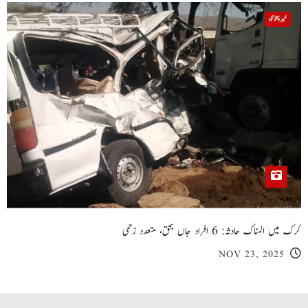
خیبر پختونخوا
کرک میں المناک حادثہ: 6 افراد جاں بحق، متعدد زخمی
NOV 23, 2025