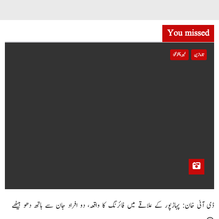
You missed
تازہ ترین
خیبر پختونخوا
ڈی آئی خان: پہاڑپور کے علاقے میں فائرنگ کا واقعہ، دو افراد جان سے ہاتھ دھو بیٹھے