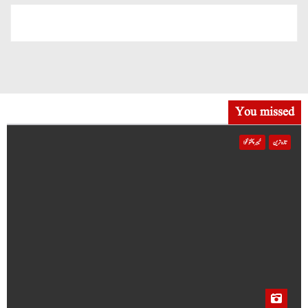
You missed
تازہ ترین
خیبر پختونخوا