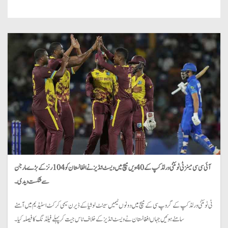
آئی سی سی مینز ٹی ٹوئنٹی ورلڈ کپ کے 40 ویں میچ میں ویسٹ انڈیز نے افغانستان کو 104 رنز کے بڑے مارجن
سے شکست دیدی۔
ٹی ٹوئنٹی ورلڈکپ کے گروپ سی کے میچ میں دونوں ٹیمیں سینٹ لوشیا کے ڈیرن سیمی کرکٹ اسٹیڈیم میں آمنے
سامنے ہوئیں جہاں افغانستان نے ویسٹ انڈیز کے خلاف ٹاس جیت کر پہلے فیلڈنگ کا فیصلہ کیا۔