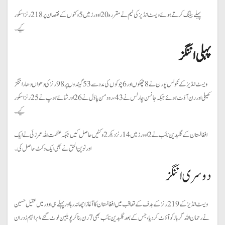
پہلے بیٹنگ کرتے ہوئے ویسٹ انڈیز کی ٹیم نے مقررہ 20 اوورز میں 5 وکٹوں کے نقصان پر 218 رنز اسکور
کیے۔
پہلی اننگز
ویسٹ انڈیز کے نکولس پورن نے 8 چھکوں اور 6 چوکوں کی مدد سے 53 گیندوں پر 98 رنز کی دھواں دھار اننگز
کھیلی اور رن آؤٹ ہوئے جبکہ جانسن چارلس نے 43، روومن پاؤل نے 26 اور شائے ہوپ نے 25 رنز اسکور
کیے۔
افغانستان کے گلبدین نائب نے 2 اوورز میں 14 رنز دیکر 2 وکٹیں حاصل کیں جبکہ عظمت اللہ عمر زئی نے ایک
اور نوین الحق نے بھی ایک وکٹ حاصل کی۔
دوسری اننگز
ویسٹ انڈیز کے 219 رنز کے ہدف کے تعاقب میں افغانستان کا آغاز اچھا نہ رہا اور پہلے ہی اوور میں عقیل حسین
نے رحمان اللہ گرباز کو آؤٹ کر دیا، جس کے بعد گلبدین نائب بھی 7 رن بنا کر پویلین لوٹ گئے، ابراہیم زدران