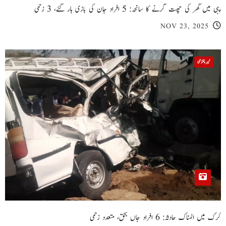
پبی میں گھر کی چھت گرنے کا سانحہ: 5 افراد جان کی بازی ہار گئے، 3 زخمی
NOV 23, 2025
خیبر پختونخوا
کرک میں المناک حادثہ: 6 افراد جاں بحق، متعدد زخمی