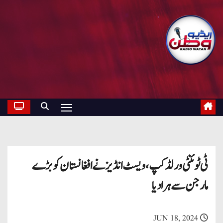
ٹی ٹوئنٹی ورلڈ کپ ، ویسٹ انڈیز نے افغانستان کو بڑے
مارجن سے ہرا دیا
JUN 18, 2024