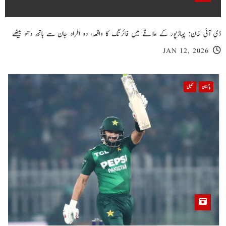
ڈی آئی خان: پہاڑپور کے علاقے میں فائرنگ کا واقعہ، دو افراد جان سے ہاتھ دھو بیٹھے
JAN 12, 2026
پاکستان
کھیل