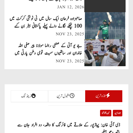
n
JAN 12, 2026
a
صاحبزادہ فرحان ایک سال میں ٹی ٹوئنٹی کرکٹ میں
v
100 چھکے لگانے والے پہلے پاکستانی بیٹر بن گئے
NOV 23, 2025
i
جے یو آئی کے ضلعی رہنما مولانا پیر صفی اللہ
g
خاندان اور ساتھیوں سمیت قومی وطن پارٹی میں
a
شامل
NOV 23, 2025
t
i
تازہ ترین
مقبول ترین
ٹرینڈنگ
o
n
تازہ ترین
خیبر پختونخوا
ڈی آئی خان: پہاڑپور کے علاقے میں فائرنگ کا واقعہ، دو افراد جان سے
ہاتھ دھو بیٹھے