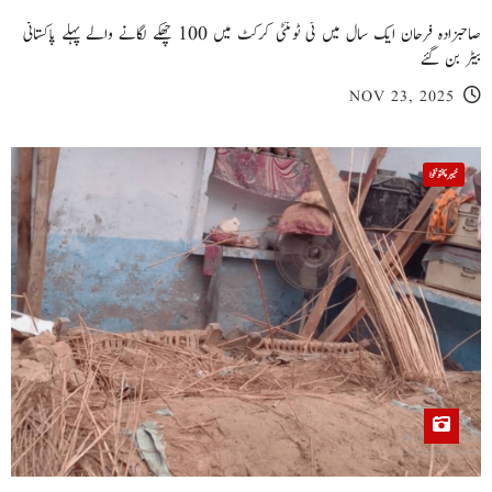
صاحبزادہ فرحان ایک سال میں ٹی ٹوئنٹی کرکٹ میں 100 چھکے لگانے والے پہلے پاکستانی
بیٹر بن گئے
NOV 23, 2025
خیبر پختونخوا