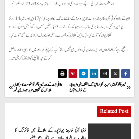
اور عظمت اللہ عمر زئی نے کچھ مزاحمت کی اور دونوں بیٹرز نے بالترتیت 38 اور 23 رنز اسکور کیے۔
ان کے علاوہ کوئی بھی افغان بیٹر ویسٹ انڈین بولرز کے سامنے نہ ٹک سکا اور پوری ٹیم 17 ویں اوور میں 114 رنز
پر ڈھیر ہو گئی۔ ویسٹ انڈیز کی جانب سے عبید مک کوئے نے 3 جبکہ عقیل حسین اور گداکیش موتی نے دو دو
کھلاڑیوں کو آؤٹ کیا، ایک ایک کھلاڑی کو آندرے رسل اور جوزف الرازی نے بھی آؤٹ کیا۔
واضح رہے کہ افغانستان اور ویسٹ انڈیز کی دونوں ہی ٹیمیں ورلڈ کپ کے پہلے مرحلے میں 6-6 پوائنٹ حاصل
کرکے سپر 8 کیلئے کوالیفائی کر چکی ہیں۔
P
خیبر پختونخوا میں عید پر بھی لوڈ شیڈنگ؛ مختلف شہروں واپڈا
وفاقی بجٹ کے بعد خیبرپختونخوا حکومت کا سرکاری
کے خلاف احتجاج
ملازمین کی تنخواہیں مزید بڑھانے پر غور
o
s
Related Post
t
ڈی آئی خان: پہاڑپور کے علاقے میں فائرنگ کا
واقعہ، دو افراد جان سے ہاتھ دھو بیٹھے