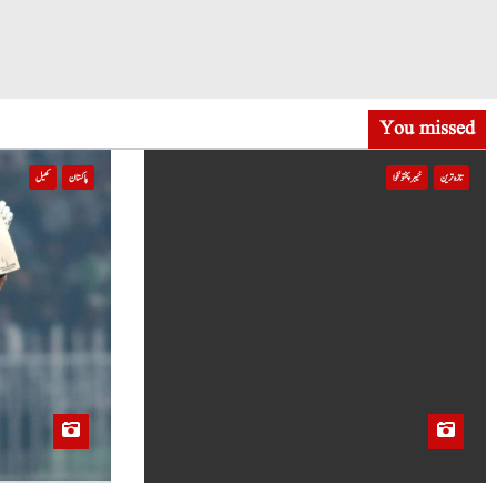
g
a
t
You missed
i
تازہ ترین
خیبر پختونخوا
پاکستان
کھیل
o
n