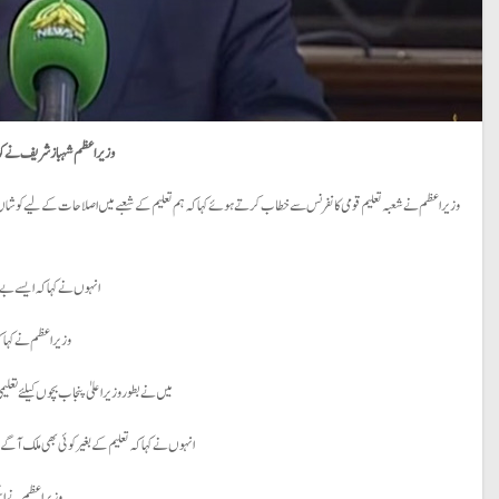
وزیراعظم شہباز شریف نے کہا ہے کہ پاکستان چیلنجز پر قابو پا کر ا
انہوں نے کہا کہ ایسے بے ش
وزیراعظم نے کہا کہ
میں نے بطوروزیراعلیٰ پنجاب بچوں کیلئے تعلیم
انہوں نے کہا کہ تعلیم کے بغیر کوئی بھی ملک آگے نہیں بڑھ سکتا، 2008سے2018کے درمیان جبری مشقت کا خاتمہ کیا، ہم نے بچوں سے مشقت کروانے 
وزیراعظم نے اسکول سےباہر2کروڑ60 لاکھ بچوں کےاسکولوں میں اندراج کرانے کےعزم کاا