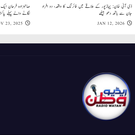
ڈی آئی خان: پہاڑپور کے علاقے میں فائرنگ کا واقعہ، دو افراد
جان سے ہاتھ دھو بیٹھے
لگانے والے پہلے پاکست
V 23, 2025
JAN 12, 2026