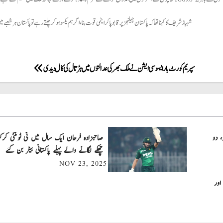
شہباز شریف کا کہنا تھا کہ پاکستان چیلنجز پر قابو پا کر ایٹمی قوت بنا، اگر ہم یکسوہو کر چلتے رہے توپاکستان ہر شعبے م
سپریم کورٹ بار ایسوسی ایشن نے ملک بھر کی عدالتوں میں ہڑتال کی کال دیدی
، دو
چھکے لگانے والے پہلے پاکستانی بیٹر بن گئے
NOV 23, 2025
اور