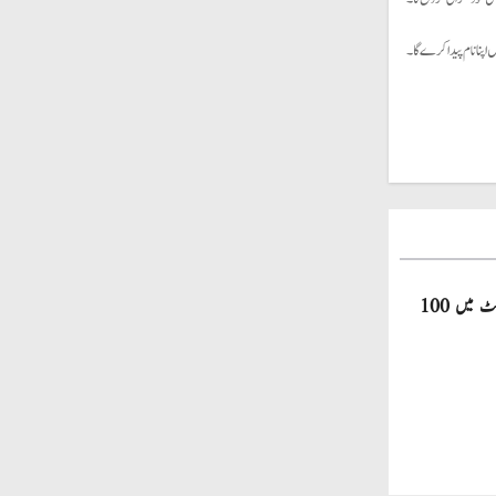
یں اپنا نام پیدا کرے گا۔
صاحبزادہ فرحان ایک سال میں ٹی ٹوئنٹی کرکٹ میں 100