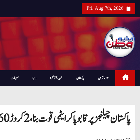
Fri. Aug 7th, 2026
تازہ ترین
پاکستان
خیبرپختونخوا
دنیا
معیشت
پاکستان چیلنجز پر قابو پا کر ایٹمی قوت بنا، 2کروڑ 60لاکھ بچے اسکول نہ جانا چیلنج ہے، وزیراعظم