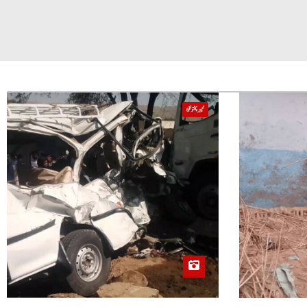
خیبر پختونخوا