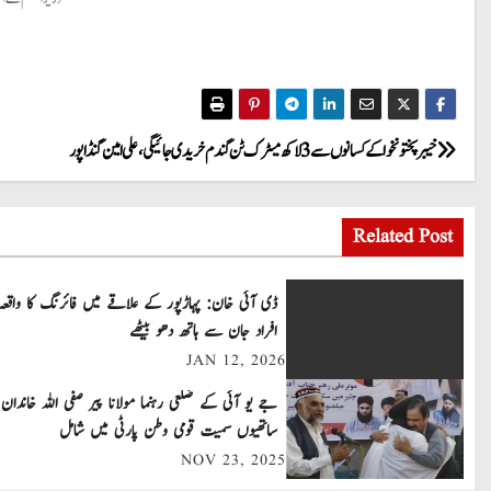
P
خیبر پختونخوا کے کسانوں سے 3لاکھ میٹرک ٹن گندم خریدی جائیگی،علی امین گنڈا پور
o
Related Post
s
t
ڈی آئی خان: پہاڑپور کے علاقے میں فائرنگ کا واقعہ
افراد جان سے ہاتھ دھو بیٹھے
n
JAN 12, 2026
a
جے یو آئی کے ضلعی رہنما مولانا پیر صفی اللہ خاندان 
v
ساتھیوں سمیت قومی وطن پارٹی میں شامل
NOV 23, 2025
i