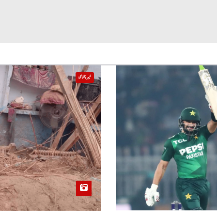
خیبر پختونخوا