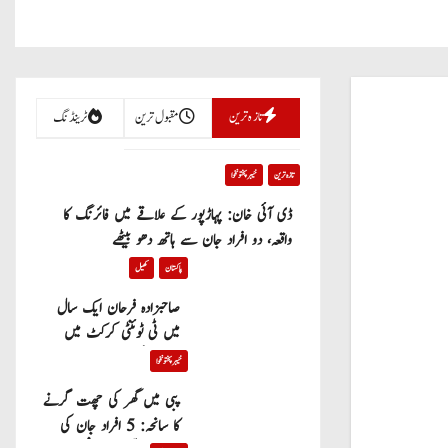
تازہ ترین
مقبول ترین
ٹرینڈنگ
تازہ ترین
خیبر پختونخوا
ڈی آئی خان: پہاڑپور کے علاقے میں فائرنگ کا
واقعہ، دو افراد جان سے ہاتھ دھو بیٹھے
پاکستان
کھیل
صاحبزادہ فرحان ایک سال
میں ٹی ٹوئنٹی کرکٹ میں
100 چھکے لگانے والے پہلے
خیبر پختونخوا
پاکستانی بیٹر بن گئے
پبی میں گھر کی چھت گرنے
کا سانحہ: 5 افراد جان کی