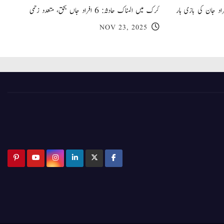
 گھر کی چھت گرنے کا سانحہ: 5 افراد جان کی بازی ہار
کرک میں المناک حادثہ: 6 افراد جاں بحق، متعدد زخمی
NOV 23, 2025