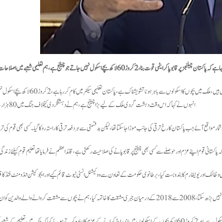
یٹمی قوت بنا، 2کروڑ 60لاکھ بچے اسکول نہیں جاتے جو چیلنج ہے،ہم تعلیمی شعبے میں اصلاحات کے لیے کوشاں ہیں۔
وزیراعظم نے شعبہ تعلیم قومی کانفرنس سے خطاب کرتے ہوئے کہا کہ ہم تعلیم کے شعبے میں اصلاحات کے لیے کوشاں 
انہوں نے کہا کہ اس وقت دہشت گردی ملک کے لیے بڑا چیلنج ہے ، ہم نے دہشتگردی کیخلاف جنگ میں 80ہزار جانوں کا نذرانہ دیا ہے ۔
مار مواقع آئے جب پاکستان کا رخ ترقی کی جانب موڑاجاسکتاتھا،لیکن بدقسمتی سے ہر دفعہ ترقی کا راستہ روکا گیا۔ کسی بھی قوم کی 
 پاکستانی قوم اپنے عزم اور حوصلےسے کسی بھی چیلنج پر قابو پانے کی صلاحیت رکھتی ہے، قائداعظم نے فرمایا تھا تعلیم قوم کیلئے زند
ی وظائف اور یونیفارم کا بندوبست کیا، برطانوی حکومت کے تعاون سے ووکیشنل انسٹی ٹیوٹ قائم کیے اور ایجوکیشن انڈومنٹ فنڈ کا قیام
والے والدین کو ان کی تعلیم کیلئے رقم دی۔
عادہ کرتے ہوئے کہا کہ ملک میں تعلیم کے شعبے کی خود نگرانی کروں گا۔