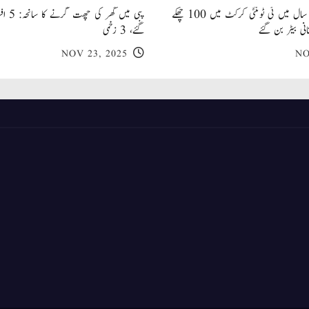
صاحبزادہ فرحان ایک سال میں ٹی ٹوئنٹی کرکٹ میں 100 چھکے
پبی میں
انی بیٹر بن گئے
گئے، 3 زخمی
NOV 23, 2025
NO