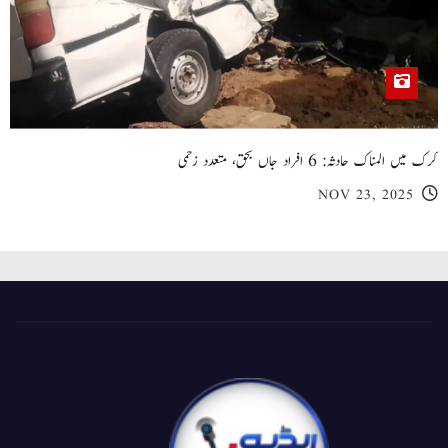
کرک میں المناک حادثہ: 6 افراد جاں بحق، متعدد زخمی
NOV 23, 2025