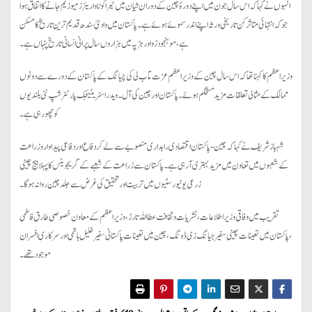
انہوں نے کہا کہ اس سال جون میں اپنے دورۂ چین کے دوران شیان میں ٹیرا کوٹا واریئرز میوزیم جانے کا اتفاق ہوا
جو کہ انتہائی متاثر کن تاریخی ورثہ اپنے اندر سموئے ہوئے ہے۔ پاکستان میں وادیٔ سندھ قدیم ترین تاریخ کا مسکن
ہے، موہنجو دڑو اور ہڑپہ میں ہزاروں سال پرانی انسانی تاریخ پنہاں ہے۔
وزیراعظم کا کہنا تھا کہ اس سال چین کے وزیراعظم عزت مآب لی کی چیانگ کے پاکستان کے دورے سے دونوں
ممالک کے مثالی تعلقات مزید مستحکم ہوئے۔ پاکستان اور چین کی آل ۔ویدر اسٹریٹیجک پارٹنر شپ نئی بلندیوں
کو چھو رہی ہے۔
شہباز شریف نے کہا کہ چین-پاکستان اقتصادی راہداری منصوبے سے لے کر دفاع اور دفاعی پیداوار و زراعت
کے شعبوں میں تعاون میں مزید بہتری آ رہی ہے۔ پاکستان سے زراعت کے شعبے کے گریجویٹس کا پہلا بیج چینی
زرعی یونیورسٹیوں میں تربیت اور تحقیق کی غرض سے جلد چین روانہ ہو گا۔
تقریب میں وفاقی وزیر اطلاعات ، نشریات و ثقافت عطا اللہ تارڑ ، وزیراعظم کے معاون خصوصی طارق فاطمی
،پاکستان میں تعینات چینی سفیر جیانگ زی ڈونگ،چین میں تعینات پاکستانی سفیر خلیل ہاشمی اور سرکاری افسران
موجود تھے۔