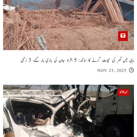
پبی میں گھر کی چھت گرنے کا سانحہ: 5 افراد جان کی بازی ہار گئے، 3 زخمی
NOV 23, 2025
خیبر پختونخوا