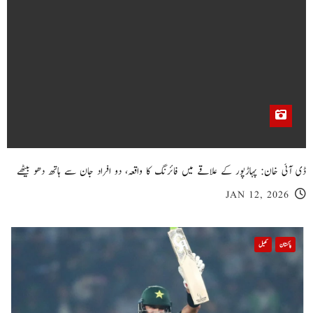
ڈی آئی خان: پہاڑپور کے علاقے میں فائرنگ کا واقعہ، دو افراد جان سے ہاتھ دھو بیٹھے
JAN 12, 2026
پاکستان
کھیل