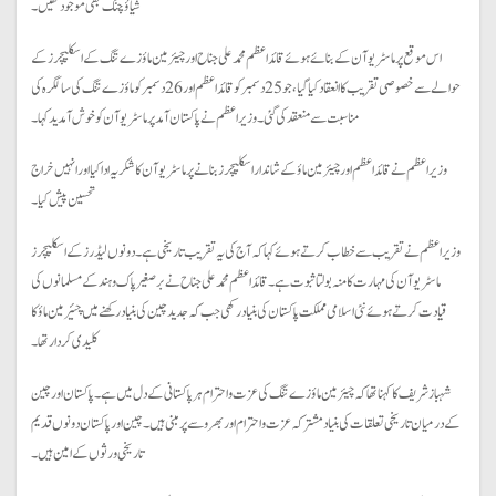
شیاؤ چنگ بھی موجود تھیں۔
اس موقع پر ماسٹر یوآن کے بنائے ہوئے قائد اعظم محمد علی جناح اور چیئرمین ماؤ زے تنگ کے اسکلپچرز کے
حوالے سے خصوصی تقریب کا انعقاد کیا گیا، جو 25 دسمبر کو قائد اعظم اور 26 دسمبر کو ماؤ زے تنگ کی سالگرہ کی
مناسبت سے منعقد کی گئی ۔ وزیراعظم نے پاکستان آمد پر ماسٹر یوآن کو خوش آمدید کہا ۔
وزیراعظم نے قائد اعظم اور چیئرمین ماؤ کے شاندار اسکلپچرز بنانے پر ماسٹر یوآن کا شکریہ ادا کیا اور انہیں خراج
تحسین پیش کیا ۔
وزیراعظم نے تقریب سے خطاب کرتے ہوئے کہا کہ آج کی یہ تقریب تاریخی ہے۔ دونوں لیڈرز کے اسکلپچرز
ماسٹر یوآن کی مہارت کا منہ بولتا ثبوت ہے۔ قائد اعظم محمد علی جناح نے برصغیر پاک و ہند کے مسلمانوں کی
قیادت کرتے ہوئے نئی اسلامی مملکت پاکستان کی بنیاد رکھی جب کہ جدید چین کی بنیاد رکھنے میں چئیرمین ماؤ کا
کلیدی کردار تھا۔
شہباز شریف کا کہنا تھا کہ چیئرمین ماؤزے تنگ کی عزت و احترام ہر پاکستانی کے دل میں ہے۔ پاکستان اور چین
کے درمیان تاریخی تعلقات کی بنیاد مشترکہ عزت و احترام اور بھروسے پر مبنی ہیں۔ چین اور پاکستان دونوں قدیم
تاریخی ورثوں کے امین ہیں۔