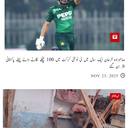
صاحبزادہ فرحان ایک سال میں ٹی ٹوئنٹی کرکٹ میں 100 چھکے لگانے والے پہلے پاکستانی
بیٹر بن گئے
NOV 23, 2025
خیبر پختونخوا