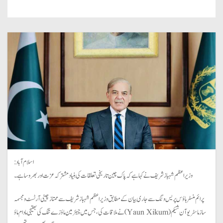
اسلام آباد:
وزیراعظم شہباز شریف نے کہا ہے کہ پاک چین تاریخی تعلقات کی بنیاد مشترکہ عزت اور بھروسا ہے۔
پرائم منسٹر ہاؤس پریس ونگ سے جاری بیان کے مطابق وزیراعظم شہباز شریف سے ممتاز چینی آرٹسٹ و مجسمہ
ساز ماسٹر یوآن شیکم (Yaun Xikum) نے ملاقات کی، جس میں چیئرمین ماؤ زے تنگ کی بھتیجی مادام ماؤ