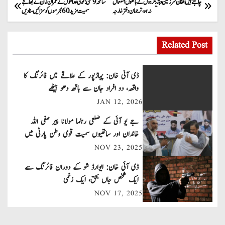
P
چاہتے ہیں افغان سرزمین دہشتگردوں کے ہاتھوں استعمال
سانحہ 9 مئی: فوجی عدالتوں نے عمران خان کے بھانجے
نہ ہو، ترجمان دفتر خارجہ
سمیت مزید 60 مجرموں کو سزائیں سنا دیں
o
s
Related Post
t
ڈی آئی خان: پہاڑپور کے علاقے میں فائرنگ کا
n
واقعہ، دو افراد جان سے ہاتھ دھو بیٹھے
JAN 12, 2026
a
جے یو آئی کے ضلعی رہنما مولانا پیر صفی اللہ
v
خاندان اور ساتھیوں سمیت قومی وطن پارٹی میں
شامل
NOV 23, 2025
i
ڈی آئی خان: ایوارڈ شو کے دوران فائرنگ سے
g
ایک شخص جاں بحق، ایک زخمی
a
NOV 17, 2025
t