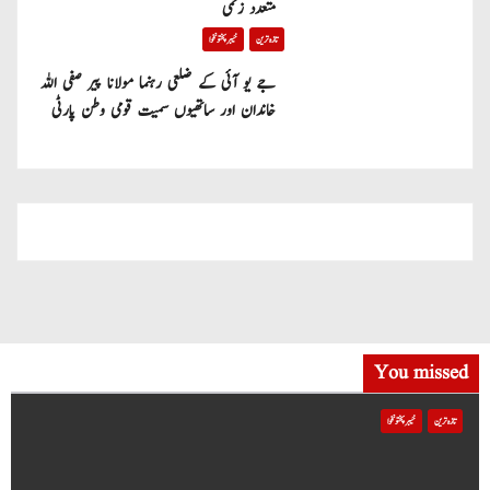
متعدد زخمی
تازہ ترین
خیبر پختونخوا
جے یو آئی کے ضلعی رہنما مولانا پیر صفی اللہ
خاندان اور ساتھیوں سمیت قومی وطن پارٹی
میں شامل
You missed
تازہ ترین
خیبر پختونخوا