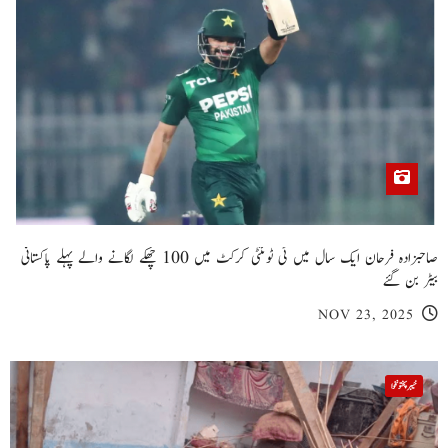
صاحبزادہ فرحان ایک سال میں ٹی ٹوئنٹی کرکٹ میں 100 چھکے لگانے والے پہلے پاکستانی
بیٹر بن گئے
NOV 23, 2025
خیبر پختونخوا