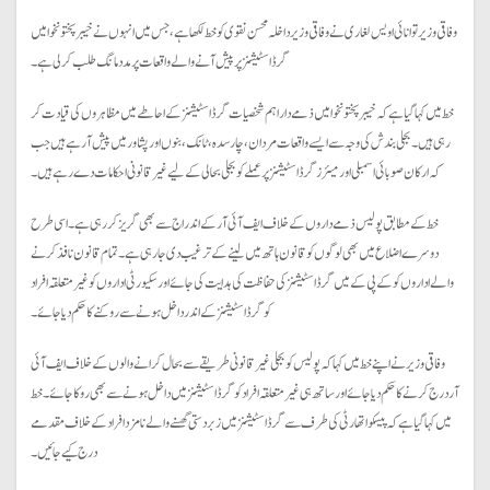
وفاقی وزیر توانائی اویس لغاری نے وفاقی وزیر داخلہ محسن نقوی کو خط لکھا ہے، جس میں انہوں نے خیبر پختونخوا میں
گرڈاسٹیشنز پر پیش آنے والے واقعات پر مدد مانگ طلب کرلی ہے۔
خط میں کہا گیا ہے کہ خیبر پختونخوا میں ذمے دار اہم شخصیات گرڈ اسٹیشنز کے احاطے میں مظاہروں کی قیادت کر
رہی ہیں۔ بجلی بندش کی وجہ سے ایسے واقعات مردان، چارسدہ، ٹانک، بنوں اور پشاور میں پیش آرہے ہیں جب
کہ ارکان صوبائی اسمبلی اورمیئرزگرڈ اسٹیشنز پر عملے کو بجلی بحالی کے لیے غیرقانونی احکامات دے رہے ہیں۔
خط کے مطابق پولیس ذمے داروں کے خلاف ایف آئی آر کے اندراج سے بھی گریز کر رہی ہے۔ اسی طرح
دوسرے اضلاع میں بھی لوگوں کو قانون ہاتھ میں لینے کے ترغیب دی جا رہی ہے۔ تمام قانون نافذ کرنے
والے اداروں کو کے پی کے میں گرڈ اسٹیشنز کی حفاظت کی ہدایت کی جائے اور سکیورٹی اداروں کو غیر متعلقہ افراد
کوگرڈ اسٹیشنز کے اندر داخل ہونے سے روکنے کا حکم دیاجائے۔
وفاقی وزیر نے اپنے خط میں کہا کہ پولیس کوبجلی غیرقانونی طریقے سے بحال کرانے والوں کے خلاف ایف آئی
آردرج کرنے کا حکم دیاجائے اور ساتھ ہی غیر متعلقہ افراد کو گرڈ اسٹیشنز میں داخل ہونے سے بھی روکا جائے۔ خط
میں کہا گیا ہے کہ پیسکو اتھارٹی کی طرف سے گرڈ اسٹیشنز میں زبردستی گھسنے والے نامزد افراد کے خلاف مقدمے
درج کیے جائیں۔