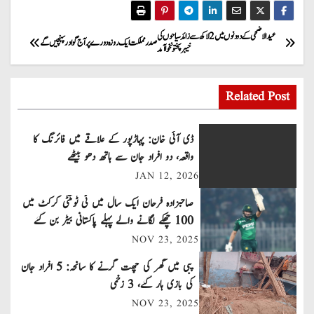
P
عیدالاضحی کے دو دنوں میں 2 لاکھ سے زائد سیاحوں کی
صدر مملکت ایک روزہ دورے پر آج گوادر پہنچیں گے
خیبر پختونخوا آمد
o
s
Related Post
t
ڈی آئی خان: پہاڑپور کے علاقے میں فائرنگ کا
n
واقعہ، دو افراد جان سے ہاتھ دھو بیٹھے
JAN 12, 2026
a
صاحبزادہ فرحان ایک سال میں ٹی ٹوئنٹی کرکٹ میں
v
100 چھکے لگانے والے پہلے پاکستانی بیٹر بن گئے
NOV 23, 2025
i
پبی میں گھر کی چھت گرنے کا سانحہ: 5 افراد جان
g
کی بازی ہار گئے، 3 زخمی
a
NOV 23, 2025