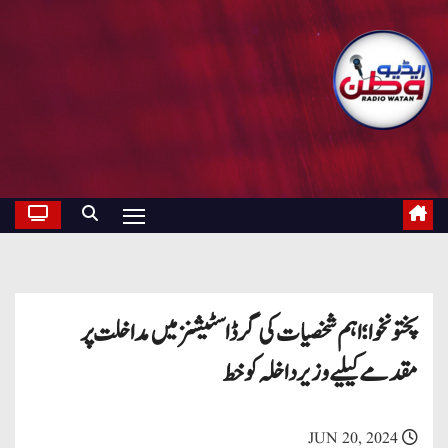
پختونخوا؛ اہم شخصیات کی گرڈاسٹیشنز میں مداخلت پر
مقدمے کیلیے وزیر داخلہ کو خط
JUN 20, 2024