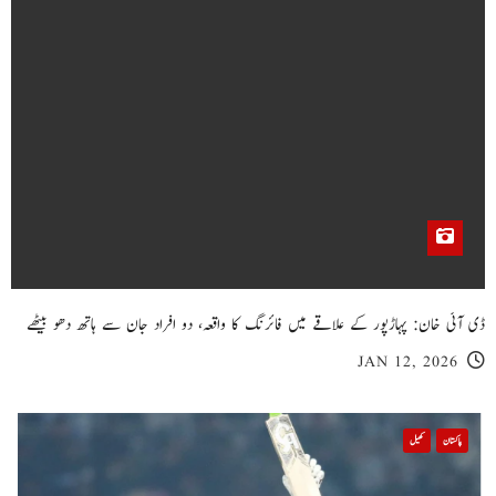
ڈی آئی خان: پہاڑپور کے علاقے میں فائرنگ کا واقعہ، دو افراد جان سے ہاتھ دھو بیٹھے
JAN 12, 2026
پاکستان
کھیل