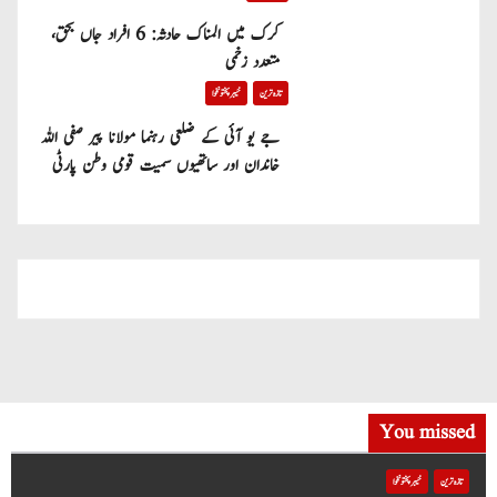
کرک میں المناک حادثہ: 6 افراد جاں بحق،
متعدد زخمی
تازہ ترین
خیبر پختونخوا
جے یو آئی کے ضلعی رہنما مولانا پیر صفی اللہ
خاندان اور ساتھیوں سمیت قومی وطن پارٹی
میں شامل
You missed
تازہ ترین
خیبر پختونخوا