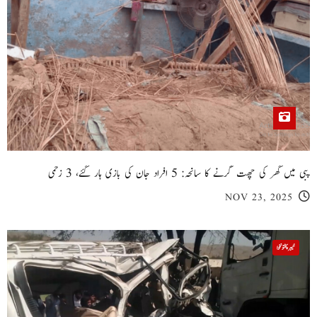
پبی میں گھر کی چھت گرنے کا سانحہ: 5 افراد جان کی بازی ہار گئے، 3 زخمی
NOV 23, 2025
خیبر پختونخوا