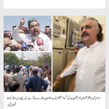
اسلام آباد:
پختونخوا میں اہم شخصیات کی گرڈ اسٹیشنز میں مداخلت پر مقدمہ درج کرنے کے لیے وزیر داخلہ کو خط
لکھ دیا گیا۔