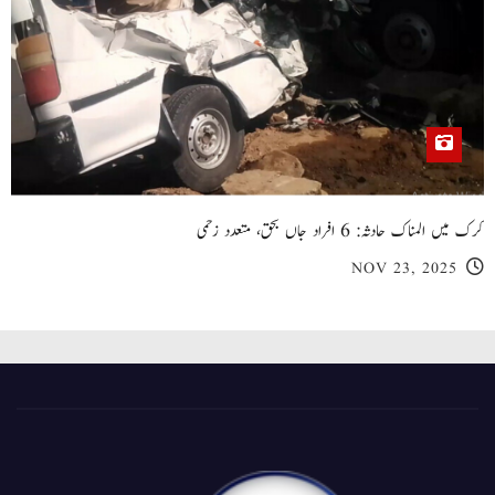
کرک میں المناک حادثہ: 6 افراد جاں بحق، متعدد زخمی
NOV 23, 2025