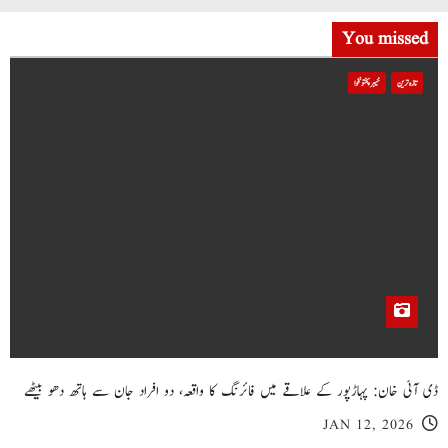
You missed
تازہ ترین
خیبر پختونخوا
ڈی آئی خان: پہاڑپور کے علاقے میں فائرنگ کا واقعہ، دو افراد جان سے ہاتھ دھو بیٹھے
JAN 12, 2026