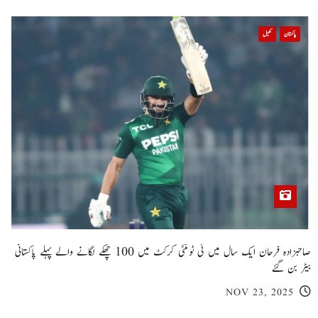
پاکستان
کھیل
صاحبزادہ فرحان ایک سال میں ٹی ٹوئنٹی کرکٹ میں 100 چھکے لگانے والے پہلے پاکستانی
بیٹر بن گئے
NOV 23, 2025