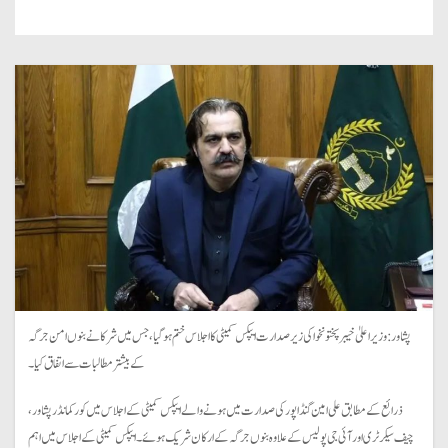
پشاور: وزیراعلیٰ خیبر پختونخوا کی زیرصدارت ایپکس کمیٹی کا اجلاس ختم ہوگیا، جس میں شرکا نے بنوں امن جرگہ
کے بیشتر مطالبات سے اتفاق کیا۔
ذرائع کے مطابق علی امین گنڈاپور کی صدارت میں ہونے والے ایپکس کمیٹی کے اجلاس میں کور کمانڈر پشاور،
چیف سیکرٹری اور آئی جی پولیس کے علاوہ بنوں جرگہ کے ارکان شریک ہوئے۔ ایپکس کمیٹی کے اجلاس میں اہم