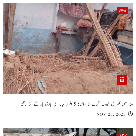
خیبر پختونخوا
پبی میں گھر کی چھت گرنے کا سانحہ: 5 افراد جان کی بازی ہار گئے، 3 زخمی
NOV 23, 2025
خیبر پختونخوا