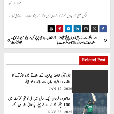
فیصلے کیے گئے۔
ایپکس کمیٹی کے اجلاس کے شرکا نے بنوں امن جرگہ کے بیشتر مطالبات سے اتفاق کیا ہے۔
P
لاہور ہائیکورٹ نے سابق چیئرمین پی ٹی آئی کا 12
پختونخوا میں بے امنی؛ پی پی رکن صوبائی اسمبلی نے تحریک
مقدمات میں جسمانی ریمانڈ کالعدم قرار دے دیا
التوا جمع کرادی
o
s
Related Post
t
ڈی آئی خان: پہاڑپور کے علاقے میں فائرنگ کا
n
واقعہ، دو افراد جان سے ہاتھ دھو بیٹھے
JAN 12, 2026
a
صاحبزادہ فرحان ایک سال میں ٹی ٹوئنٹی کرکٹ میں
v
100 چھکے لگانے والے پہلے پاکستانی بیٹر بن گئے
NOV 23, 2025