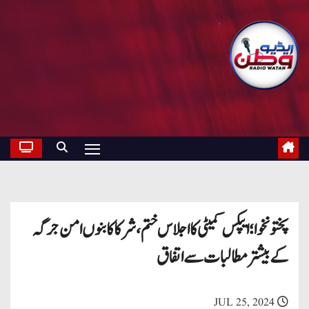
پختونخوا؛ ایپکس کمیٹی کا اجلاس ختم، شرکا کا بنوں امن جرگہ
کے بیشتر مطالبات سے اتفاق
JUL 25, 2024