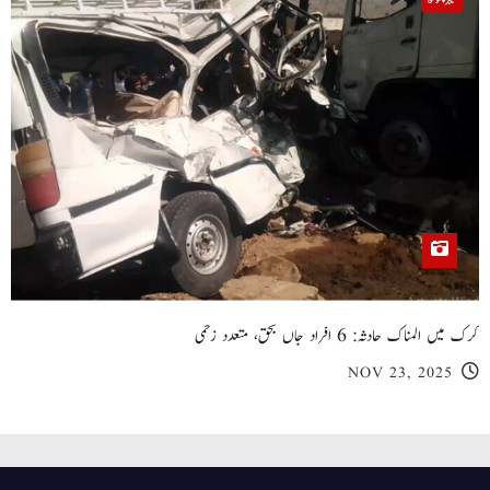
کرک میں المناک حادثہ: 6 افراد جاں بحق، متعدد زخمی
NOV 23, 2025