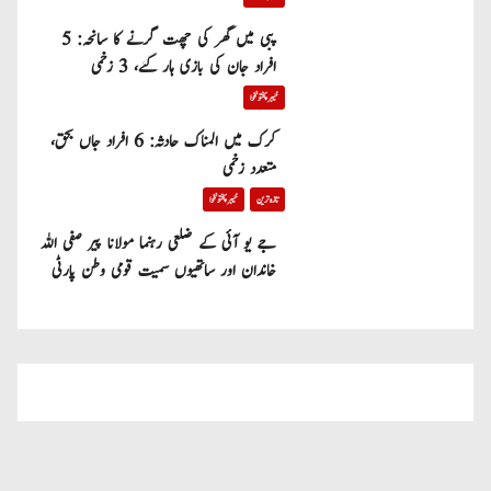
پبی میں گھر کی چھت گرنے کا سانحہ: 5
افراد جان کی بازی ہار گئے، 3 زخمی
خیبر پختونخوا
کرک میں المناک حادثہ: 6 افراد جاں بحق،
متعدد زخمی
تازہ ترین
خیبر پختونخوا
جے یو آئی کے ضلعی رہنما مولانا پیر صفی اللہ
خاندان اور ساتھیوں سمیت قومی وطن پارٹی
میں شامل