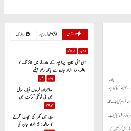
تازہ ترین
مقبول ترین
ٹرینڈنگ
تازہ ترین
خیبر پختونخوا
ڈی آئی خان: پہاڑپور کے علاقے میں فائرنگ کا
واقعہ، دو افراد جان سے ہاتھ دھو بیٹھے
پاکستان
کھیل
پشاور:
ے کا فیصلہ کیا گیا ہے۔
صاحبزادہ فرحان ایک سال
میں ٹی ٹوئنٹی کرکٹ میں
ضہ فراہم کیا جائے گا۔
100 چھکے لگانے والے پہلے
خیبر پختونخوا
پاکستانی بیٹر بن گئے
ہرہ کو شامل کیا گیا ہے۔
پبی میں گھر کی چھت گرنے
کا سانحہ: 5 افراد جان کی
ن و آرائش کرسکیں گے۔