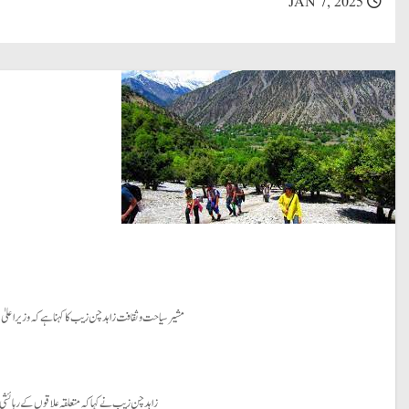
JAN 7, 2025
مشیر سیاحت و ثقافت زاہد چن زیب کا کہنا ہے کہ وزیراعلیٰ 
زاہد چن زیب نے کہا کہ متعلقہ علاقوں کے رہائش