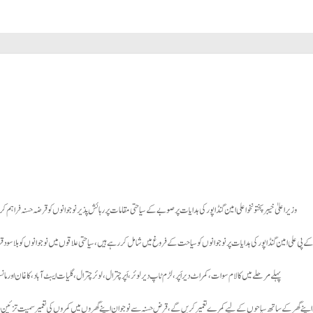
وزیراعلیٰ خیبر پختونخوا علی امین گنڈاپور کی ہدایات پر صوبے کے سیاحتی مقامات پر رہائش پذیر نوجوانوں کو قرضہ حسنہ فراہم کرن
کے پی علی امین گنڈاپور کی ہدایات پر نوجوانوں کو سیاحت کے فروغ میں شامل کر رہے ہیں، سیاحتی علاقوں میں نوجوانوں کو بلاسود قر
پہلے مرحلے میں کالام سوات، کمراٹ دیر اَپر، لڑم ٹاپ دیر لوئر،اَپر چترال، لوئر چترال، گلیات ایبٹ آباد، کاغان اور مانس
ی اپنے گھر کے ساتھ سیاحوں کے لیے کمرے تعمیر کریں گے، قرض حسنہ سے نوجوان اپنے گھروں میں کمروں کی تعمیر سمیت تزئی