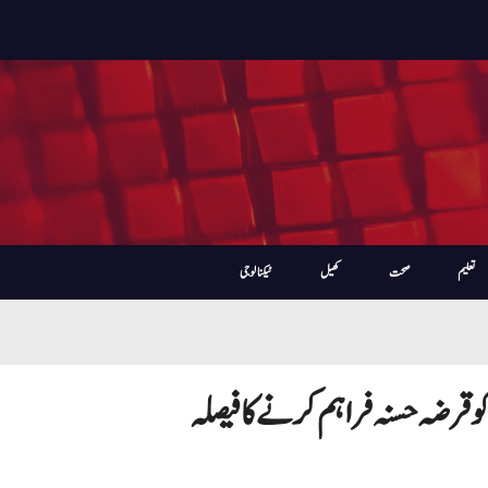
تعلیم
صحت
کھیل
ٹیکنالوجی
کو قرضہ حسنہ فراہم کرنے کا فیصلہ