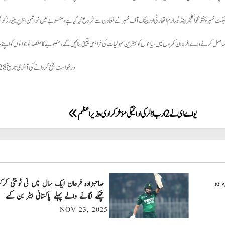
یکٹ خیبر پختونخوا کلچر اینڈ ٹورازم اتھارٹی اور بینک آف خیبر کے تعاون سے شروع کیا گیا ہے، منصوبے میں خواتین انٹرپرینیورز کو
درخواست جمع کروانے کی آخری تاریخ 28 جنوری 2025 ہے۔
یواے ای نے 2 ارب ڈالر کی ادائیگی مؤخر کرا دی، وزیر اعظم
، دو
چھکے لگانے والے پہلے پاکستانی بیٹر بن گئے
NOV 23, 2025