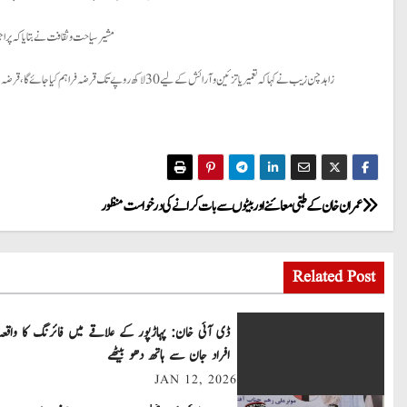
مشیر سیاحت و ثقافت نے بتایا کہ پراج
زاہد چن زیب نے کہا کہ تعمیر یا تزئین و آرائش کے لیے 30 لاکھ روپے تک قرضہ فراہم کیا جائے گا، قرضہ حاصل کرنے والے افراد ان کمروں میں سیاحوں کو بہترین سہولیات کی فراہمی یقینی بنائیں گے، منصوبے کا مقصد نوجوانوں کو اپنے پیروں پر کھڑا کرنا ہے۔
P
عمران خان کے طبی معائنے اور بیٹوں سے بات کرانے کی درخواست منظور
o
Related Post
s
t
ڈی آئی خان: پہاڑپور کے علاقے میں فائرنگ کا واقعہ
افراد جان سے ہاتھ دھو بیٹھے
n
JAN 12, 2026
a