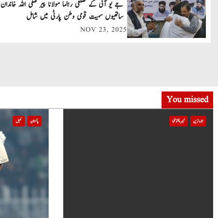
جے یو آئی کے ضلعی رہنما مولانا پیر صفی اللہ خاندان 
v
ساتھیوں سمیت قومی وطن پارٹی میں شامل
NOV 23, 2025
i
g
a
t
You missed
i
تازہ ترین
خیبر پختونخوا
پاکستان
کھیل
o
n