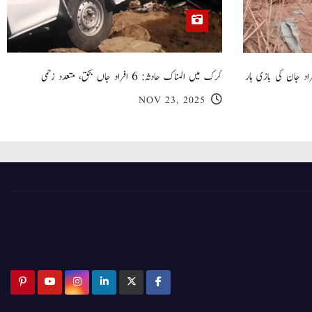
 گھر کی چھت گرنے کا سانحہ: 5 افراد جان کی بازی ہار
کرک میں المناک حادثہ: 6 افراد جاں بحق، متعدد زخمی
NOV 23, 2025