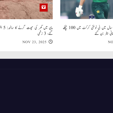
صاحبزادہ فرحان ایک سال میں ٹی ٹوئنٹی کرکٹ میں 100 چھکے
پبی میں
انی بیٹر بن گئے
گئے، 3 زخمی
NOV 23, 2025
NO