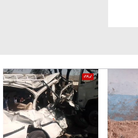
خیبر پختونخوا