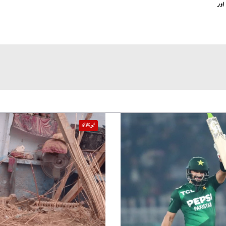
اور
خیبر پختونخوا