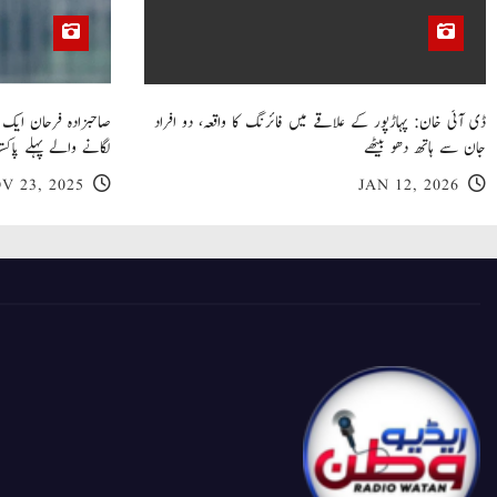
ڈی آئی خان: پہاڑپور کے علاقے میں فائرنگ کا واقعہ، دو افراد
جان سے ہاتھ دھو بیٹھے
لگانے والے پہلے پاکست
V 23, 2025
JAN 12, 2026