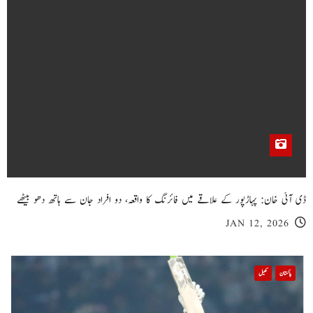
ڈی آئی خان: پہاڑپور کے علاقے میں فائرنگ کا واقعہ، دو افراد جان سے ہاتھ دھو بیٹھے
JAN 12, 2026
پاکستان
کھیل