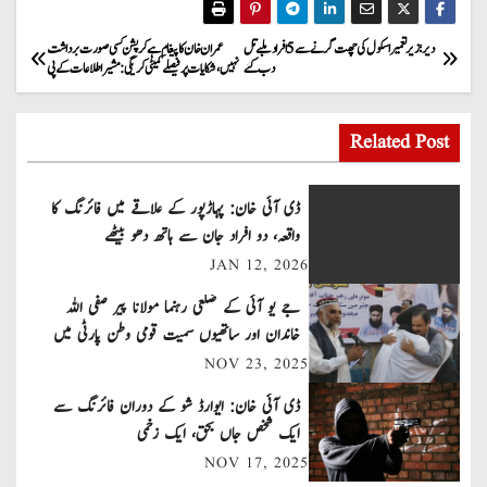
P
دیر؛ زیر تعمیر اسکول کی چھت گرنے سے 5 افراد ملبے تل
عمران خان کا پیغام ہے کرپشن کسی صورت برداشت
دب گئے
نہیں، شکایات پر فیصلے کمیٹی کریگی: مشیر اطلاعات کے پی
o
s
Related Post
t
ڈی آئی خان: پہاڑپور کے علاقے میں فائرنگ کا
n
واقعہ، دو افراد جان سے ہاتھ دھو بیٹھے
JAN 12, 2026
a
جے یو آئی کے ضلعی رہنما مولانا پیر صفی اللہ
v
خاندان اور ساتھیوں سمیت قومی وطن پارٹی میں
شامل
NOV 23, 2025
i
ڈی آئی خان: ایوارڈ شو کے دوران فائرنگ سے
g
ایک شخص جاں بحق، ایک زخمی
a
NOV 17, 2025