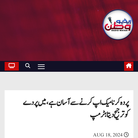
پردہ کرنا میک اپ کرنے سے آسان ہے، میں پردے
کوترجیح دیتا؛ ٹرمپ
AUG 18, 2024