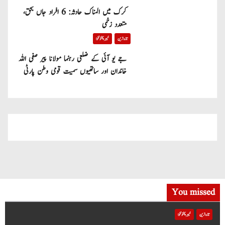
کرک میں المناک حادثہ: 6 افراد جاں بحق،
متعدد زخمی
تازہ ترین
خیبر پختونخوا
جے یو آئی کے ضلعی رہنما مولانا پیر صفی اللہ
خاندان اور ساتھیوں سمیت قومی وطن پارٹی
میں شامل
You missed
تازہ ترین
خیبر پختونخوا