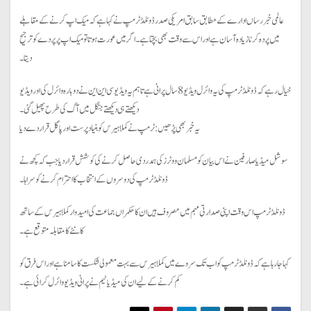
عالمی خبر رساں ادارے کے مطابق سابق امریکی صدر ڈونلڈ ٹرمپ نے کہا ہے کہ میک اپ کرنے کے مقابلے
میں پردہ کرنا زیادہ آسان ہے اور اس سے وقت بھی بچتا ہے۔ اگر میں عورت ہوتا تو میک اپ پر پردے کو ترجیح
دیتا۔
خیال رہے کہ ڈونلڈ ٹرمپ کی یہ وائرل ویڈیو 8 سال پرانی ہے تاہم یہ ویڈیو سی این این نے دوبارہ وائرل کی اور ویڈیو
دیکھتے ہی دیکھتے جنگل میں آگ کی طرح پھیل گئی۔
یہ خبر بھی پڑھیں : ٹرمپ نے کملا ہیرس کو بنیاد پرست اور پاگل قرار دے دیا
سوشل میڈیا صارفین نے اس بیان کو مسلمان ووٹرز کی ہمدردی حاصل کرنے کی کوشش قرار دیا جب کہ کچھ نے
ڈونلڈ ٹرمپ کی دوسروں کے انتخاب کا احترام کرنے کو سراہا۔
ڈونلڈ ٹرمپ اس وقت اپنی صدارتی مہم میں مصروف ہیں ان کا حکمراں جماعت کی امیدوار کملا ہیرس کے ساتھ
کانٹے کا مقابلہ متوقع ہے۔
کہا جا رہا ہے کہ ڈونلڈ ٹرمپ کو اب تک سروے میں کملا ہیرس سے بہت معمولی شکست کا سامنا ہے اور اس فرق کو
کم کرنے کے لیے ان کی میڈیا ٹیم نے پرانی ویڈیو وائرل کرائی ہے۔