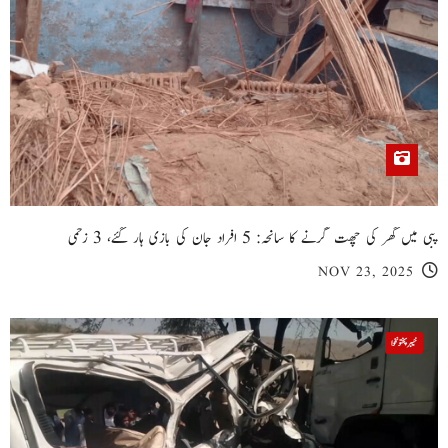
پبی میں گھر کی چھت گرنے کا سانحہ: 5 افراد جان کی بازی ہار گئے، 3 زخمی
NOV 23, 2025
خیبر پختونخوا