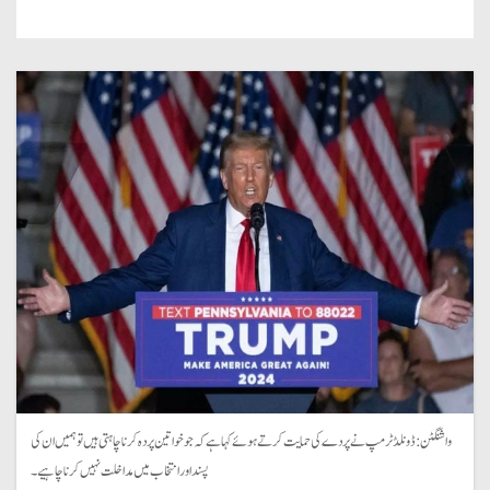
واشنگٹن: ڈونلڈ ٹرمپ نے پردے کی حمایت کرتے ہوئے کہا ہے کہ جو خواتین پردہ کرنا چاہتی ہیں تو ہمیں ان کی
پسند اور انتخاب میں مداخلت نہیں کرنا چاہیے۔