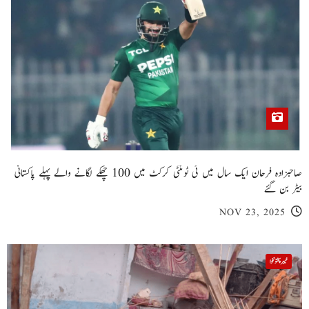
صاحبزادہ فرحان ایک سال میں ٹی ٹوئنٹی کرکٹ میں 100 چھکے لگانے والے پہلے پاکستانی
بیٹر بن گئے
NOV 23, 2025
خیبر پختونخوا