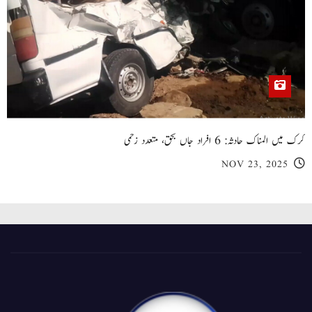
کرک میں المناک حادثہ: 6 افراد جاں بحق، متعدد زخمی
NOV 23, 2025