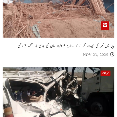
پبی میں گھر کی چھت گرنے کا سانحہ: 5 افراد جان کی بازی ہار گئے، 3 زخمی
NOV 23, 2025
خیبر پختونخوا