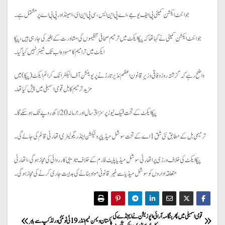
جوائنٹ ایکشن کمیٹی پی ایف یو جے، اے پی این ایس، سی پی این ای، امینڈ اور پی بی اے پر مشتمل ہے۔
جوائنٹ ایکشن کمیٹی نے کہا تھا کہ پیکا ایکٹ میں ترمیم صحافی تنظیموں کی مشاورت کے بغیر کی جا رہی ہیں، پیکا
ایکٹ میں ترامیم کا مسودہ اب تک شیئر نہیں کیا گیا۔
واضح رہے کہ گزشتہ روز وفاقی وزیرِ قانون اعظم نذیر تارڑ نے پریوینشن آف الیکٹرانک کرائم ایکٹ (پیکا) میں
مزید ترمیم کا بل قومی اسمبلی میں پیش کیا تھا۔
پیکا ایکٹ کے تحت فیک نیوز پر سزا 3 سال اور جرمانہ 20 لاکھ روپے تک ہو سکے گا۔
ترمیمی بل کے مطابق نئی شق 1 اے کے تحت سوشل میڈیا پروٹیکشن اینڈ ریگولیٹری اتھارٹی قائم کی جائے گی۔
پیکا ایکٹ کی خلاف ورزی پر اتھارٹی سوشل میڈیا پلیٹ فارم کے خلاف تادیبی کارروائی کی مجاز ہو گی، اتھارٹی
متعلقہ اداروں کو سوشل میڈیا سے غیر قانونی مواد ہٹانے کی ہدایت جاری کرنے کی مجاز ہوگی۔
P
قومی اسمبلی میں پھر ہنگامہ آرائی ، اپوزیشن نے ایجنڈے کی
پاکستان ویمن ٹیم انڈر 19 ٹی ٹوئنٹی ورلڈ کپ سے باہر