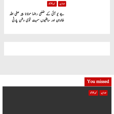
تازہ ترین
خیبر پختونخوا
جے یو آئی کے ضلعی رہنما مولانا پیر صفی اللہ
خاندان اور ساتھیوں سمیت قومی وطن پارٹی
میں شامل
You missed
تازہ ترین
خیبر پختونخوا