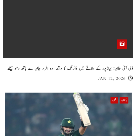
ڈی آئی خان: پہاڑپور کے علاقے میں فائرنگ کا واقعہ، دو افراد جان سے ہاتھ دھو بیٹھے
JAN 12, 2026
پاکستان
کھیل