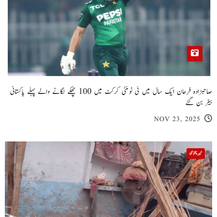
صاحبزادہ فرحان ایک سال میں ٹی ٹوئنٹی کرکٹ میں 100 چھکے لگانے والے پہلے پاکستانی
بیٹر بن گئے
NOV 23, 2025
خیبر پختونخوا