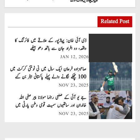
کاپیاں پھاڑ دیں، واک آئوٹ
o
s
Related Post
t
ڈی آئی خان: پہاڑپور کے علاقے میں فائرنگ کا
n
واقعہ، دو افراد جان سے ہاتھ دھو بیٹھے
JAN 12, 2026
a
صاحبزادہ فرحان ایک سال میں ٹی ٹوئنٹی کرکٹ میں
v
100 چھکے لگانے والے پہلے پاکستانی بیٹر بن گئے
NOV 23, 2025
i
جے یو آئی کے ضلعی رہنما مولانا پیر صفی اللہ
g
خاندان اور ساتھیوں سمیت قومی وطن پارٹی میں
a
شامل
NOV 23, 2025
t