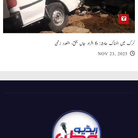
کرک میں المناک حادثہ: 6 افراد جاں بحق، متعدد زخمی
NOV 23, 2025