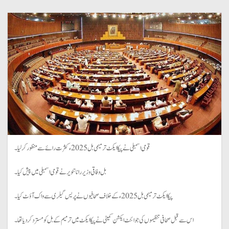
قومی اسمبلی نے پیکا ایکٹ ترمیمی بل 2025ء کثرت رائے سے منظور کر لیا۔
بل وفاقی وزیر رانا تنویر نے قومی اسمبلی میں پیش کیا۔
پیکا ایکٹ ترمیمی بل 2025ء کے خلاف صحافیوں نے پریس گیلری سے واک آؤٹ کیا۔
اس سے قبل صحافی تنظیموں کی جوائنٹ ایکشن کمیٹی نے پیکا ایکٹ میں ترمیم کے بل کو مسترد کر دیا تھا۔