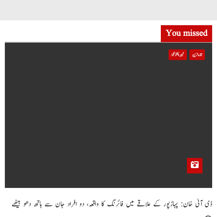
You missed
تازہ ترین
خیبر پختونخوا
ڈی آئی خان: پہاڑپور کے علاقے میں فائرنگ کا واقعہ، دو افراد جان سے ہاتھ دھو بیٹھے