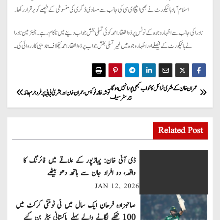
اسلام آباد ہائیکورٹ نے بھی ایچ ای سی کی جانب سے مساوی ڈگری کی منسوخی کے فیصلے کو برقرار رکھا۔
نادرا کی جانب سے اظہار وجوہ کے نوٹس پر ذوالفقار احمد کوئی تسلی بخش جواب دینے میں ناکام رہے۔ چیئرمین نادرا
نے ہائیکورٹ کے فیصلے اور اظہار وجوہ میں غیر تسلی بخش جواب پر ذوالفقار احمد کیخلاف تادیبی کارروائی کی۔
P
عمران خان کے ملٹری ٹرائل کا خواب کبھی پورا نہیں ہو گا ،
توشہ خانہ ٹو کیس ، عمران خان اور بشریٰ بی بی پر فرد جرم عائد
بیرسٹر سیف
o
s
Related Post
t
ڈی آئی خان: پہاڑپور کے علاقے میں فائرنگ کا
n
واقعہ، دو افراد جان سے ہاتھ دھو بیٹھے
JAN 12, 2026
a
صاحبزادہ فرحان ایک سال میں ٹی ٹوئنٹی کرکٹ میں
v
100 چھکے لگانے والے پہلے پاکستانی بیٹر بن گئے