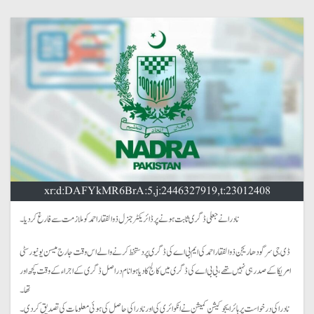
xr:d:DAFYkMR6BrA:5,j:2446327919,t:23012408
نادرا نے جعلی ڈگری ثابت ہونے پر ڈائریکٹر جنرل ذوالفقار احمد کو ملازمت سے فارغ کر دیا۔
ڈی جی سرگودھا ریجن ذوالفقار احمد کی ایم بی اے کی ڈگری پر دستخط کرنے والے اس وقت جارج میسن یونیورسٹی
امریکا کے صدر ہی نہیں تھے، بی بی اے کی ڈگری میں کالج کا دیا ہوا نام دراصل ڈگری کے اجراء کے وقت کچھ اور
تھا۔
نادرا کی درخواست پر ہائر ایجوکیشن کمیشن نے انکوائری کی اور نادرا کی حاصل کی ہوئی معلومات کی تصدیق کر دی۔