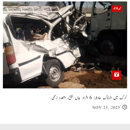
خیبر پختونخوا
کرک میں المناک حادثہ: 6 افراد جاں بحق، متعدد زخمی
NOV 23, 2025