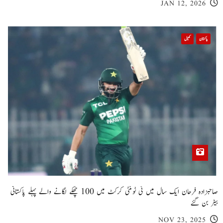
JAN 12, 2026
پاکستان
کھیل
صاحبزادہ فرحان ایک سال میں ٹی ٹوئنٹی کرکٹ میں 100 چھکے لگانے والے پہلے پاکستانی
بیٹر بن گئے
NOV 23, 2025