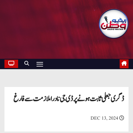
ڈگری جعلی ثابت ہونے پر ڈی جی نادرا ملازمت سے فارغ
DEC 13, 2024