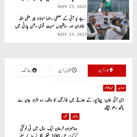
NOV 23, 2025
i
جے یو آئی کے ضلعی رہنما مولانا پیر صفی اللہ
g
خاندان اور ساتھیوں سمیت قومی وطن پارٹی میں
a
شامل
NOV 23, 2025
t
i
تازہ ترین
مقبول ترین
ٹرینڈنگ
o
n
تازہ ترین
خیبر پختونخوا
ڈی آئی خان: پہاڑپور کے علاقے میں فائرنگ کا واقعہ، دو افراد جان سے
ہاتھ دھو بیٹھے
پاکستان
کھیل
صاحبزادہ فرحان ایک سال میں ٹی ٹوئنٹی
کرکٹ میں 100 چھکے لگانے والے پہلے