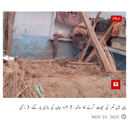
خیبر پختونخوا
پبی میں گھر کی چھت گرنے کا سانحہ: 5 افراد جان کی بازی ہار گئے، 3 زخمی
NOV 23, 2025